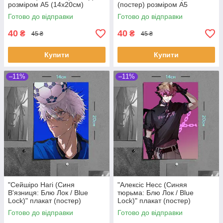
розміром А5 (14х20см)
(постер) розміром А5
(20х14см)
Готово до відправки
Готово до відправки
40
40
₴
₴
45 ₴
45 ₴
Купити
Купити
–11%
–11%
"Сейшіро Нагі (Синя
"Алексіс Несс (Синяя
В'язниця: Блю Лок / Blue
тюрьма: Блю Лок / Blue
Lock)" плакат (постер)
Lock)" плакат (постер)
розміром А5 (14х20см)
розміром А5 (14х20см)
Готово до відправки
Готово до відправки