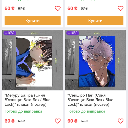
60
60
₴
₴
67 ₴
67 ₴
Купити
Купити
–10%
–10%
"Мегуру Бачіра (Синя
"Сейшіро Нагі (Синя
В'язниця: Блю Лок / Blue
В'язниця: Блю Лок / Blue
Lock)" плакат (постер)
Lock)" плакат (постер)
розміром А4 (20х28см)
розміром А4 (20х28см)
Готово до відправки
Готово до відправки
60
60
₴
₴
67 ₴
67 ₴