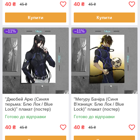
40
40
₴
₴
45 ₴
45 ₴
Купити
Купити
–11%
–11%
"Джюбей Арю (Синяя
"Мегуру Бачіра (Синя
тюрьма: Блю Лок / Blue
В'язниця: Блю Лок / Blue
Lock)" плакат (постер)
Lock)" плакат (постер)
розміром А5 (14х20см)
розміром А5 (14х20см)
Готово до відправки
Готово до відправки
40
40
₴
₴
45 ₴
45 ₴