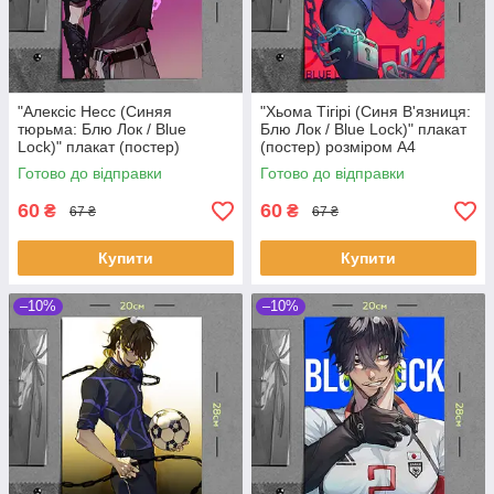
"Алексіс Несс (Синяя
"Хьома Тігірі (Синя В'язниця:
тюрьма: Блю Лок / Blue
Блю Лок / Blue Lock)" плакат
Lock)" плакат (постер)
(постер) розміром А4
розміром А4 (20х28см)
(20х28см)
Готово до відправки
Готово до відправки
60
60
₴
₴
67 ₴
67 ₴
Купити
Купити
–10%
–10%