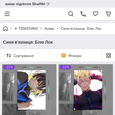
аніме підпілля Shalfiki ツ
✦ ТЕМАТИКИ
Аніме
Синя в'язниця: Блю Лок
Синя в'язниця: Блю Лок
Сортування
0
Фільтри
–11%
–11%