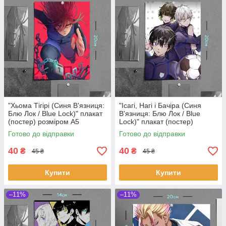
"Хьома Тігірі (Синя В'язниця:
"Ісагі, Нагі і Бачіра (Синя
Блю Лок / Blue Lock)" плакат
В'язниця: Блю Лок / Blue
(постер) розміром А5
Lock)" плакат (постер)
(14х20см)
розміром А5 (14х20см)
Готово до відправки
Готово до відправки
40
40
₴
₴
45 ₴
45 ₴
Купити
Купити
–11%
–11%