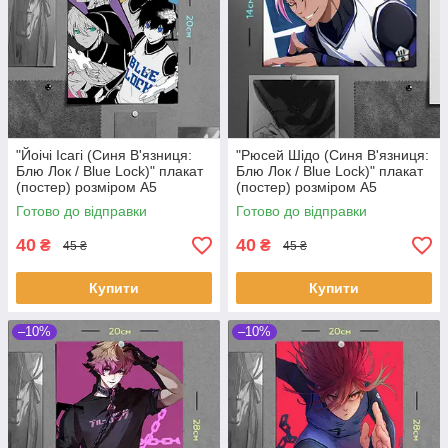
"Йоічі Ісагі (Синя В'язниця:
"Рюсей Шідо (Синя В'язниця:
Блю Лок / Blue Lock)" плакат
Блю Лок / Blue Lock)" плакат
(постер) розміром А5
(постер) розміром А5
(14х20см)
(20х14см)
Готово до відправки
Готово до відправки
40
40
₴
₴
45 ₴
45 ₴
Купити
Купити
–10%
–10%