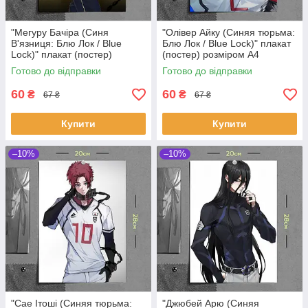
"Мегуру Бачіра (Синя
"Олівер Айку (Синяя тюрьма:
В'язниця: Блю Лок / Blue
Блю Лок / Blue Lock)" плакат
Lock)" плакат (постер)
(постер) розміром А4
розміром А4 (20х28см)
(20х28см)
Готово до відправки
Готово до відправки
60
60
₴
₴
67 ₴
67 ₴
Купити
Купити
–10%
–10%
"Сае Ітоші (Синяя тюрьма:
"Джюбей Арю (Синяя