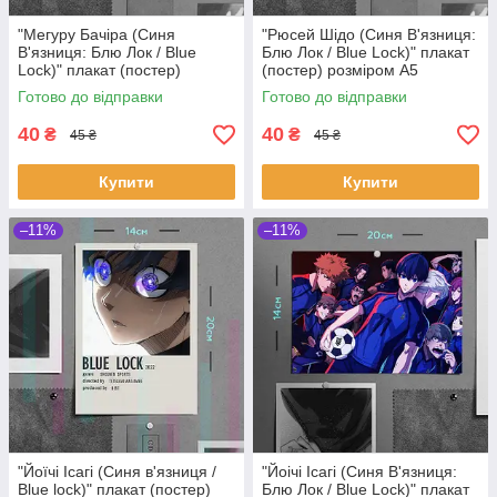
"Мегуру Бачіра (Синя
"Рюсей Шідо (Синя В'язниця:
В'язниця: Блю Лок / Blue
Блю Лок / Blue Lock)" плакат
Lock)" плакат (постер)
(постер) розміром А5
розміром А5 (14х20см)
(14х20см)
Готово до відправки
Готово до відправки
40
40
₴
₴
45 ₴
45 ₴
Купити
Купити
–11%
–11%
"Йоїчі Ісагі (Синя в'язниця /
"Йоічі Ісагі (Синя В'язниця:
Blue lock)" плакат (постер)
Блю Лок / Blue Lock)" плакат