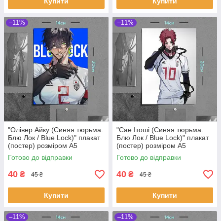
Купити
Купити
–11%
–11%
"Олівер Айку (Синяя тюрьма:
"Сае Ітоші (Синяя тюрьма:
Блю Лок / Blue Lock)" плакат
Блю Лок / Blue Lock)" плакат
(постер) розміром А5
(постер) розміром А5
(14х20см)
(14х20см)
Готово до відправки
Готово до відправки
40
40
₴
₴
45 ₴
45 ₴
Купити
Купити
–11%
–11%