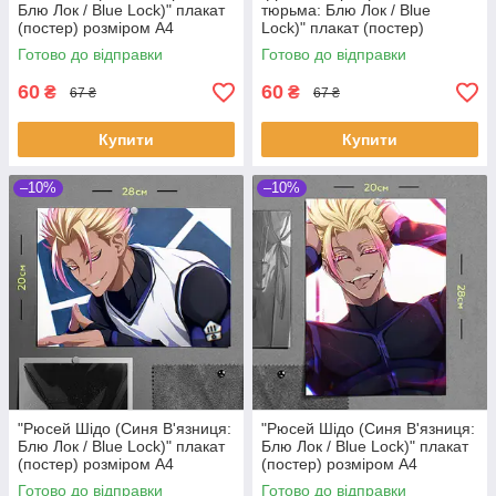
Блю Лок / Blue Lock)" плакат
тюрьма: Блю Лок / Blue
(постер) розміром А4
Lock)" плакат (постер)
(20х28см)
розміром А4 (20х28см)
Готово до відправки
Готово до відправки
60
60
₴
₴
67 ₴
67 ₴
Купити
Купити
–10%
–10%
"Рюсей Шідо (Синя В'язниця:
"Рюсей Шідо (Синя В'язниця:
Блю Лок / Blue Lock)" плакат
Блю Лок / Blue Lock)" плакат
(постер) розміром А4
(постер) розміром А4
(28х20см)
(20х28см)
Готово до відправки
Готово до відправки