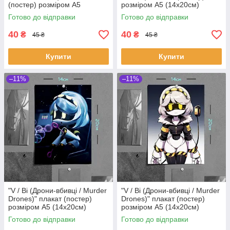
(постер) розміром А5
розміром А5 (14х20см)
(20х14см)
Готово до відправки
Готово до відправки
40
40
₴
₴
45 ₴
45 ₴
Купити
Купити
–11%
–11%
"V / Ві (Дрони-вбивці / Murder
"V / Ві (Дрони-вбивці / Murder
Drones)" плакат (постер)
Drones)" плакат (постер)
розміром А5 (14х20см)
розміром А5 (14х20см)
Готово до відправки
Готово до відправки