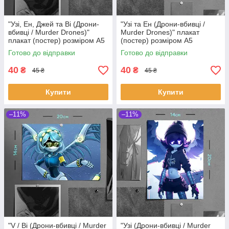
"Узі, Ен, Джей та Ві (Дрони-
"Узі та Ен (Дрони-вбивці /
вбивці / Murder Drones)"
Murder Drones)" плакат
плакат (постер) розміром А5
(постер) розміром А5
(20х14см)
(14х20см)
Готово до відправки
Готово до відправки
40
40
₴
₴
45 ₴
45 ₴
Купити
Купити
–11%
–11%
"V / Ві (Дрони-вбивці / Murder
"Узі (Дрони-вбивці / Murder