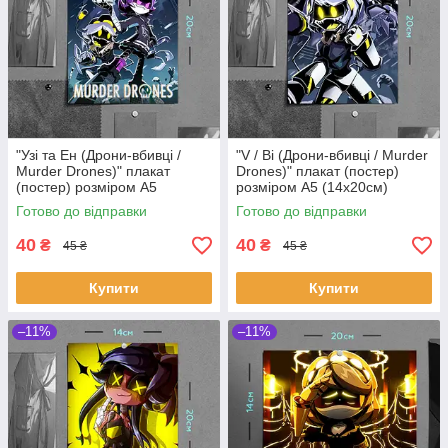
"Узі та Ен (Дрони-вбивці /
"V / Ві (Дрони-вбивці / Murder
Murder Drones)" плакат
Drones)" плакат (постер)
(постер) розміром А5
розміром А5 (14х20см)
(14х20см)
Готово до відправки
Готово до відправки
40
40
₴
₴
45 ₴
45 ₴
Купити
Купити
–11%
–11%