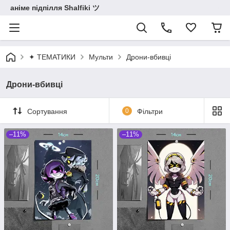
аніме підпілля Shalfiki ツ
✦ ТЕМАТИКИ
Мульти
Дрони-вбивці
Дрони-вбивці
Сортування
0
Фільтри
–11%
–11%