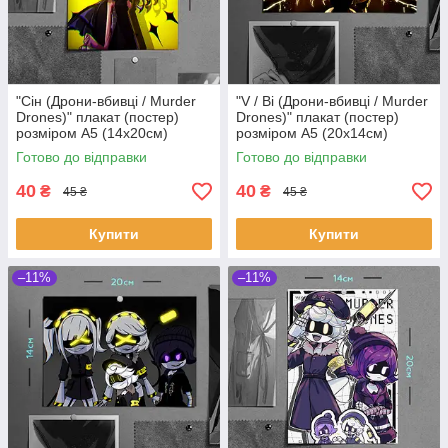
"Сін (Дрони-вбивці / Murder
"V / Ві (Дрони-вбивці / Murder
Drones)" плакат (постер)
Drones)" плакат (постер)
розміром А5 (14х20см)
розміром А5 (20х14см)
Готово до відправки
Готово до відправки
40
40
₴
₴
45 ₴
45 ₴
Купити
Купити
–11%
–11%