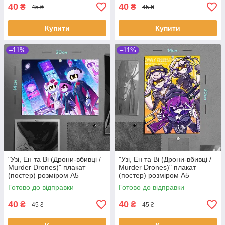
40
40
₴
₴
45 ₴
45 ₴
Купити
Купити
–11%
–11%
"Узі, Ен та Ві (Дрони-вбивці /
"Узі, Ен та Ві (Дрони-вбивці /
Murder Drones)" плакат
Murder Drones)" плакат
(постер) розміром А5
(постер) розміром А5
(20х14см)
(14х20см)
Готово до відправки
Готово до відправки
40
40
₴
₴
45 ₴
45 ₴