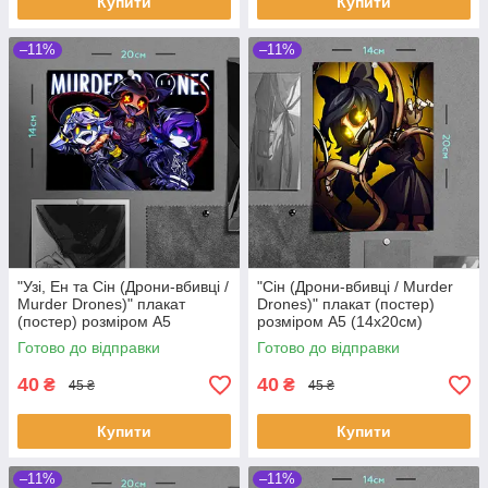
Купити
Купити
–11%
–11%
"Узі, Ен та Сін (Дрони-вбивці /
"Сін (Дрони-вбивці / Murder
Murder Drones)" плакат
Drones)" плакат (постер)
(постер) розміром А5
розміром А5 (14х20см)
(20х14см)
Готово до відправки
Готово до відправки
40
40
₴
₴
45 ₴
45 ₴
Купити
Купити
–11%
–11%