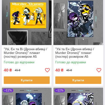
"Узі, Ен та Ві (Дрони-вбивці /
"Узі та Ен (Дрони-вбивці /
Murder Drones)" плакат
Murder Drones)" плакат
(постер) розміром А5
(постер) розміром А5
(20х14см)
(14х20см)
Готово до відправки
Готово до відправки
40
40
₴
₴
45 ₴
45 ₴
Купити
Купити
–11%
–11%