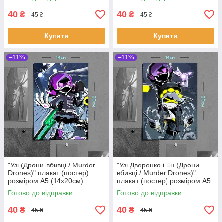
40
40
₴
₴
45 ₴
45 ₴
Купити
Купити
–11%
–11%
"Узі (Дрони-вбивці / Murder
"Узі Дверенко і Ен (Дрони-
Drones)" плакат (постер)
вбивці / Murder Drones)"
розміром А5 (14х20см)
плакат (постер) розміром А5
(14х20см)
Готово до відправки
Готово до відправки
40
40
₴
₴
45 ₴
45 ₴