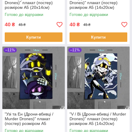
Drones)" плакат (постер)
Drones)" плакат (постер)
розміром А5 (20х14см)
розміром А5 (14х20см)
Готово до відправки
Готово до відправки
40
40
₴
₴
45 ₴
45 ₴
Купити
Купити
–11%
–11%
"Узі та Ен (Дрони-вбивці /
"V / Ві (Дрони-вбивці / Murder
Murder Drones)" плакат
Drones)" плакат (постер)
(постер) розміром А5
розміром А5 (14х20см)
(14х20см)
Готово до відправки
Готово до відправки