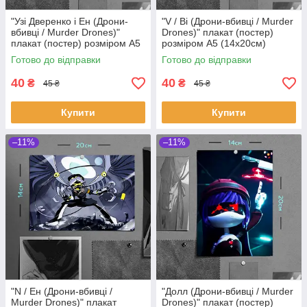
"Узі Дверенко і Ен (Дрони-
"V / Ві (Дрони-вбивці / Murder
вбивці / Murder Drones)"
Drones)" плакат (постер)
плакат (постер) розміром А5
розміром А5 (14х20см)
(14х20см)
Готово до відправки
Готово до відправки
40
40
₴
₴
45 ₴
45 ₴
Купити
Купити
–11%
–11%
"N / Ен (Дрони-вбивці /
"Долл (Дрони-вбивці / Murder
Murder Drones)" плакат
Drones)" плакат (постер)