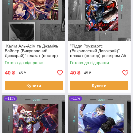
"Калім Аль-Асім та Джаміль
"Ріддл Роузхартс
Вайпер (Викривлений
(Викривлений Дивокрай)"
Дивокрай)" плакат (постер)
плакат (постер) розміром А5
розміром А5 (20х14см)
(14х20см)
Готово до відправки
Готово до відправки
40
40
₴
₴
45 ₴
45 ₴
Купити
Купити
–11%
–11%