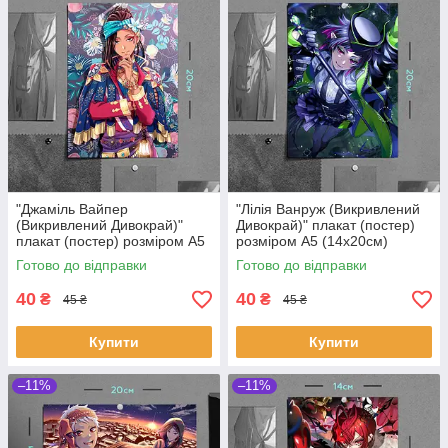
"Джаміль Вайпер
"Лілія Ванруж (Викривлений
(Викривлений Дивокрай)"
Дивокрай)" плакат (постер)
плакат (постер) розміром А5
розміром А5 (14х20см)
(14х20см)
Готово до відправки
Готово до відправки
40
40
₴
₴
45 ₴
45 ₴
Купити
Купити
–11%
–11%