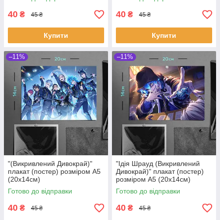
40
40
₴
₴
45 ₴
45 ₴
Купити
Купити
–11%
–11%
"(Викривлений Дивокрай)"
"Ідія Шрауд (Викривлений
плакат (постер) розміром А5
Дивокрай)" плакат (постер)
(20х14см)
розміром А5 (20х14см)
Готово до відправки
Готово до відправки
40
40
₴
₴
45 ₴
45 ₴