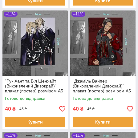
Купити
Купити
–11%
–11%
"Рук Хант та Віл Шенхайт
"Джаміль Вайпер
(Викривлений Дивокрай)"
(Викривлений Дивокрай)"
плакат (постер) розміром А5
плакат (постер) розміром А5
(14х20см)
(14х20см)
Готово до відправки
Готово до відправки
40
40
₴
₴
45 ₴
45 ₴
Купити
Купити
–11%
–11%