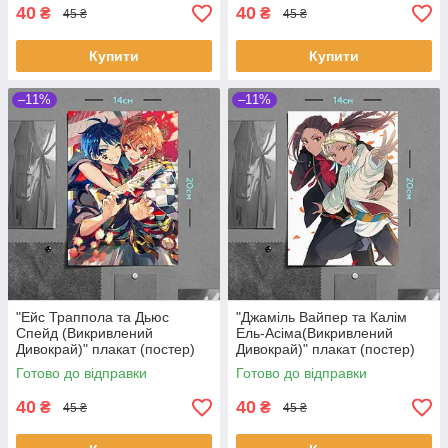
40
40
₴
₴
45 ₴
45 ₴
Купити
Купити
–11%
–11%
"Ейс Траппола та Дьюс
"Джаміль Вайпер та Калім
Спейд (Викривлений
Ель-Асіма(Викривлений
Дивокрай)" плакат (постер)
Дивокрай)" плакат (постер)
розміром А5 (14х20см)
розміром А5 (14х20см)
Готово до відправки
Готово до відправки
40
40
₴
₴
45 ₴
45 ₴