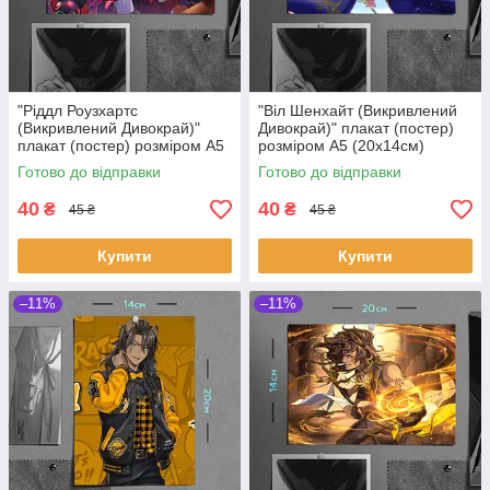
"Ріддл Роузхартс
"Віл Шенхайт (Викривлений
(Викривлений Дивокрай)"
Дивокрай)" плакат (постер)
плакат (постер) розміром А5
розміром А5 (20х14см)
(20х14см)
Готово до відправки
Готово до відправки
40
40
₴
₴
45 ₴
45 ₴
Купити
Купити
–11%
–11%