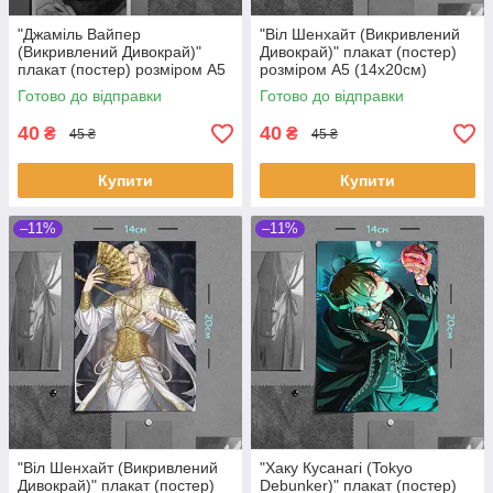
"Джаміль Вайпер
"Віл Шенхайт (Викривлений
(Викривлений Дивокрай)"
Дивокрай)" плакат (постер)
плакат (постер) розміром А5
розміром А5 (14х20см)
(20х14см)
Готово до відправки
Готово до відправки
40
40
₴
₴
45 ₴
45 ₴
Купити
Купити
–11%
–11%
"Віл Шенхайт (Викривлений
"Хаку Кусанагі (Tokyo
Дивокрай)" плакат (постер)
Debunker)" плакат (постер)