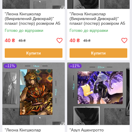
"Леона Кінгшколар
"Леона Кінгшколар
(Викривлений Дивокрай)"
(Викривлений Дивокрай)"
плакат (постер) розміром А5
плакат (постер) розміром А5
(14х20см)
(20х14см)
Готово до відправки
Готово до відправки
40
40
₴
₴
45 ₴
45 ₴
Купити
Купити
–11%
–11%
"Леона Кінгшколар
"Азул Ашенгротто