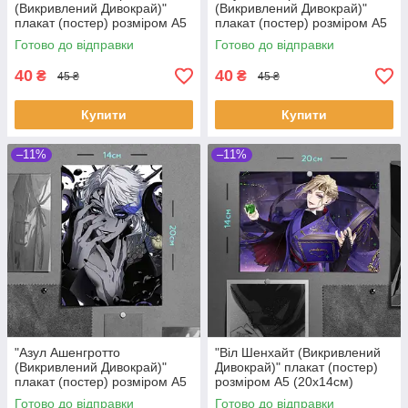
(Викривлений Дивокрай)"
(Викривлений Дивокрай)"
плакат (постер) розміром А5
плакат (постер) розміром А5
(14х20см)
(20х14см)
Готово до відправки
Готово до відправки
40
40
₴
₴
45 ₴
45 ₴
Купити
Купити
–11%
–11%
"Азул Ашенгротто
"Віл Шенхайт (Викривлений
(Викривлений Дивокрай)"
Дивокрай)" плакат (постер)
плакат (постер) розміром А5
розміром А5 (20х14см)
(14х20см)
Готово до відправки
Готово до відправки