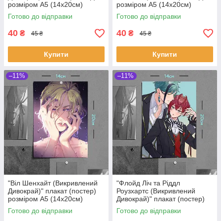
розміром А5 (14х20см)
розміром А5 (14х20см)
Готово до відправки
Готово до відправки
40
40
₴
₴
45 ₴
45 ₴
Купити
Купити
–11%
–11%
"Віл Шенхайт (Викривлений
"Флойд Ліч та Ріддл
Дивокрай)" плакат (постер)
Роузхартс (Викривлений
розміром А5 (14х20см)
Дивокрай)" плакат (постер)
розміром А5 (14х20см)
Готово до відправки
Готово до відправки