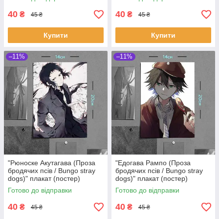
40
40
₴
₴
45 ₴
45 ₴
Купити
Купити
–11%
–11%
"Рюноске Акутагава (Проза
"Едогава Рампо (Проза
бродячих псів / Bungo stray
бродячих псів / Bungo stray
dogs)" плакат (постер)
dogs)" плакат (постер)
розміром А5 (14х20см)
розміром А5 (14х20см)
Готово до відправки
Готово до відправки
40
40
₴
₴
45 ₴
45 ₴