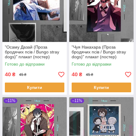
"Осаму Дазай (Проза
"Чуя Накахара (Проза
бродячих псів / Bungo stray
бродячих псів / Bungo stray
dogs)" плакат (постер)
dogs)" плакат (постер)
розміром А5 (20х14см)
розміром А5 (14х20см)
Готово до відправки
Готово до відправки
40
40
₴
₴
45 ₴
45 ₴
Купити
Купити
–11%
–11%