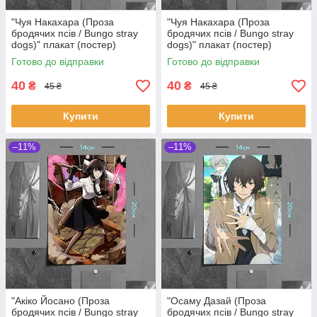
"Чуя Накахара (Проза
"Чуя Накахара (Проза
бродячих псів / Bungo stray
бродячих псів / Bungo stray
dogs)" плакат (постер)
dogs)" плакат (постер)
розміром А5 (14х20см)
розміром А5 (14х20см)
Готово до відправки
Готово до відправки
40
40
₴
₴
45 ₴
45 ₴
Купити
Купити
–11%
–11%
"Акіко Йосано (Проза
"Осаму Дазай (Проза
бродячих псів / Bungo stray
бродячих псів / Bungo stray