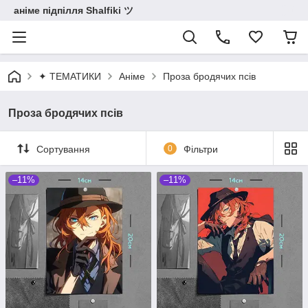
аніме підпілля Shalfiki ツ
✦ ТЕМАТИКИ
Аніме
Проза бродячих псів
Проза бродячих псів
Сортування
0
Фільтри
–11%
–11%