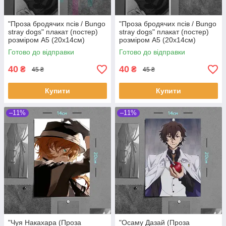
"Проза бродячих псів / Bungo
"Проза бродячих псів / Bungo
stray dogs" плакат (постер)
stray dogs" плакат (постер)
розміром А5 (20х14см)
розміром А5 (20х14см)
Готово до відправки
Готово до відправки
40
40
₴
₴
45 ₴
45 ₴
Купити
Купити
–11%
–11%
"Чуя Накахара (Проза
"Осаму Дазай (Проза