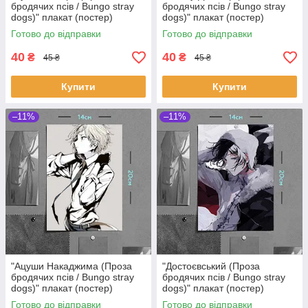
бродячих псів / Bungo stray
бродячих псів / Bungo stray
dogs)" плакат (постер)
dogs)" плакат (постер)
розміром А5 (14х20см)
розміром А5 (14х20см)
Готово до відправки
Готово до відправки
40
40
₴
₴
45 ₴
45 ₴
Купити
Купити
–11%
–11%
"Ацуши Накаджима (Проза
"Достоєвський (Проза
бродячих псів / Bungo stray
бродячих псів / Bungo stray
dogs)" плакат (постер)
dogs)" плакат (постер)
розміром А5 (14х20см)
розміром А5 (14х20см)
Готово до відправки
Готово до відправки