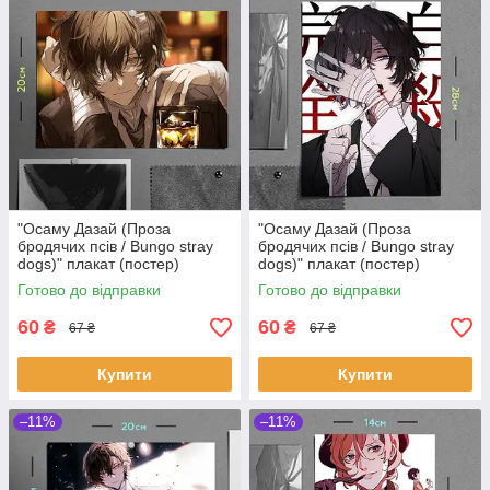
"Осаму Дазай (Проза
"Осаму Дазай (Проза
бродячих псів / Bungo stray
бродячих псів / Bungo stray
dogs)" плакат (постер)
dogs)" плакат (постер)
розміром А4 (28х20см)
розміром А4 (20х28см)
Готово до відправки
Готово до відправки
60
60
₴
₴
67 ₴
67 ₴
Купити
Купити
–11%
–11%