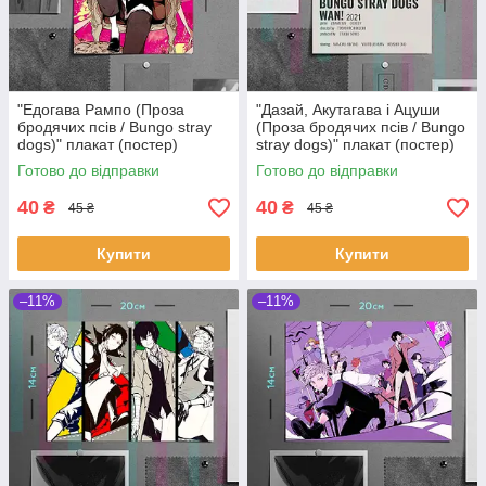
"Едогава Рампо (Проза
"Дазай, Акутагава і Ацуши
бродячих псів / Bungo stray
(Проза бродячих псів / Bungo
dogs)" плакат (постер)
stray dogs)" плакат (постер)
розміром А5 (14х20см)
розміром А5 (14х20см)
Готово до відправки
Готово до відправки
40
40
₴
₴
45 ₴
45 ₴
Купити
Купити
–11%
–11%