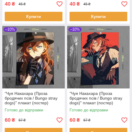
40
40
₴
₴
45 ₴
45 ₴
Купити
Купити
–10%
–10%
"Чуя Накахара (Проза
"Чуя Накахара (Проза
бродячих псів / Bungo stray
бродячих псів / Bungo stray
dogs)" плакат (постер)
dogs)" плакат (постер)
розміром А4 (20х28см)
розміром А4 (20х28см)
Готово до відправки
Готово до відправки
60
60
₴
₴
67 ₴
67 ₴