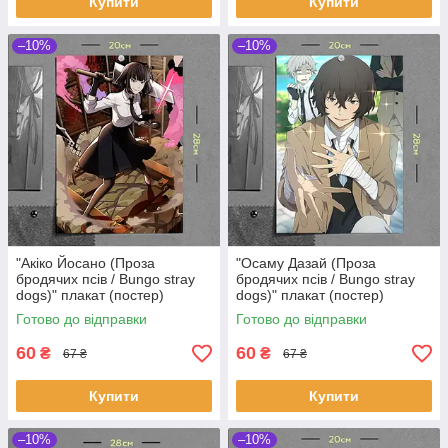
Купити
Купити
–10%
–10%
"Акіко Йосано (Проза
"Осаму Дазай (Проза
бродячих псів / Bungo stray
бродячих псів / Bungo stray
dogs)" плакат (постер)
dogs)" плакат (постер)
розміром А4 (20х28см)
розміром А4 (20х28см)
Готово до відправки
Готово до відправки
60
60
₴
₴
67 ₴
67 ₴
Купити
Купити
–10%
–10%