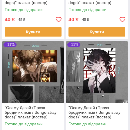
dogs)" плакат (постер)
dogs)" плакат (постер)
розміром А5 (14х20см)
розміром А5 (14х20см)
Готово до відправки
Готово до відправки
40
40
₴
₴
45 ₴
45 ₴
Купити
Купити
–11%
–11%
"Осаму Дазай (Проза
"Осаму Дазай (Проза
бродячих псів / Bungo stray
бродячих псів / Bungo stray
dogs)" плакат (постер)
dogs)" плакат (постер)
розміром А5 (20х14см)
розміром А5 (14х20см)
Готово до відправки
Готово до відправки