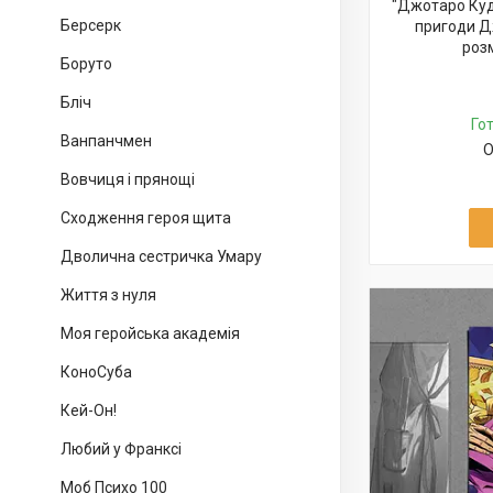
"Джотаро Куд
Берсерк
пригоди Д
роз
Боруто
Бліч
Го
Ванпанчмен
О
Вовчиця i прянощі
Сходження героя щита
Дволична сестричка Умару
Життя з нуля
Моя геройська академія
КоноСуба
Кей-Он!
Любий у Франксі
Моб Психо 100