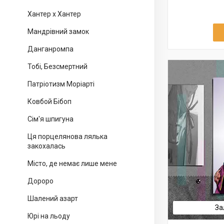
Хантер х Хантер
Мандрівний замок
Данганромпа
Тобі, Безсмертний
Патріотизм Моріарті
Ковбой Бібоп
Сім'я шпигуна
Ця порцелянова лялька
закохалась
Місто, де немає лише мене
Дороро
Шалений азарт
За
Юрі на льоду