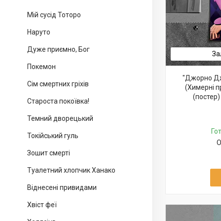
Мій сусід Тоторо
Наруто
Дуже приємно, Бог
За
Покемон
"Джорно Дж
Сім смертних гріхів
(Химерні 
(постер)
Староста покоївка!
Темний дворецький
Го
Токійський гуль
О
Зошит смерті
Туалетний хлопчик Ханако
Віднесені привидами
Хвіст феї