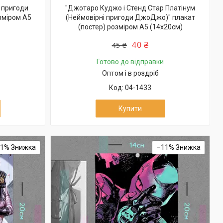
 пригоди
"Джотаро Куджо і Стенд Стар Платінум
зміром А5
(Неймовірні пригоди ДжоДжо)" плакат
(постер) розміром А5 (14х20см)
40 ₴
45 ₴
Готово до відправки
Оптом і в роздріб
04-1433
Купити
11%
–11%