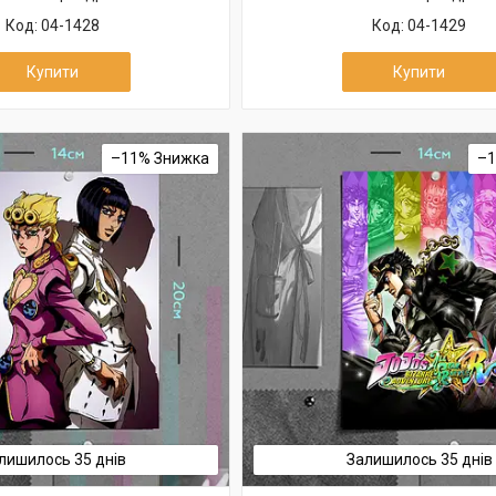
04-1428
04-1429
Купити
Купити
–11%
–
лишилось 35 днів
Залишилось 35 днів