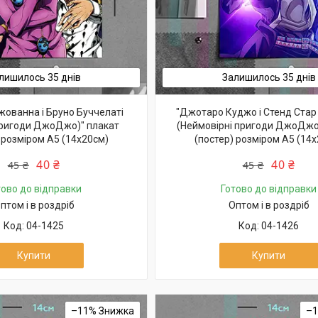
лишилось 35 днів
Залишилось 35 днів
ованна і Бруно Буччелаті
"Джотаро Куджо і Стенд Стар
пригоди ДжоДжо)" плакат
(Неймовірні пригоди ДжоДжо
 розміром А5 (14х20см)
(постер) розміром А5 (14
40 ₴
40 ₴
45 ₴
45 ₴
тово до відправки
Готово до відправки
птом і в роздріб
Оптом і в роздріб
04-1425
04-1426
Купити
Купити
–11%
–