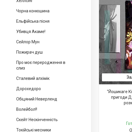
Хеллсінг
Чорна конюшина
Ельфійська пісня
Убивця Акаме!
Сейлор Мун
Пожирач душ
Про моє переродження в
слиз
За
Сталевий алхімік
Дорохедоро
"Йошикаге Кі
пригоди Д
Обіцяний Неверленд
роз
Волейбол!!
Скейт Нескінченність
Го
Токійські месники
О