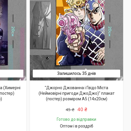
Залишилось 35 днів
а (Химерні
"Джорно Джованна і Гвідо Міста
постер)
(Неймовірні пригоди ДжоДжо)" плакат
)
(постер) розміром А5 (14х20см)
40 ₴
45 ₴
Готово до відправки
Оптом і в роздріб