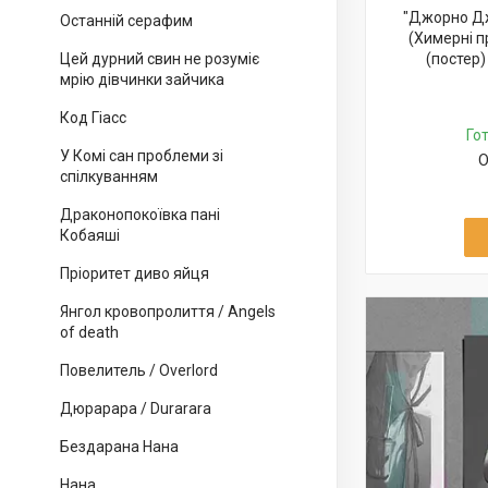
"Джорно Дж
Останній серафим
(Химерні 
Цей дурний свин не розуміє
(постер)
мрію дівчинки зайчика
Код Гіасс
Го
У Комі сан проблеми зі
О
спілкуванням
Драконопокоївка пані
Кобаяші
Пріоритет диво яйця
Янгол кровопролиття / Angels
of death
Повелитель / Overlord
Дюрарара / Durarara
Бездарана Нана
Нана