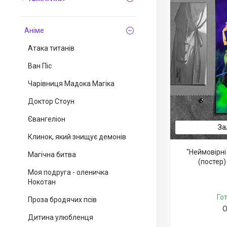
Аніме
Атака титанів
Ван Піс
Чарівниця Мадока Магіка
Доктор Стоун
Євангеліон
За
Клинок, який знищує демонів
"Неймовірн
Магічна битва
(постер)
Моя подруга - оленичка
Нокотан
Го
Проза бродячих псів
О
Дитина улюбленця