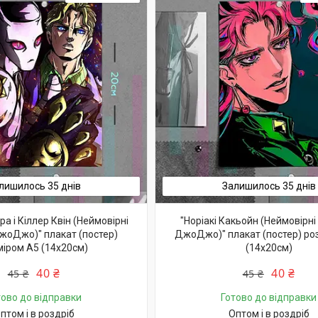
лишилось 35 днів
Залишилось 35 днів
ра і Кіллер Квін (Неймовірні
"Норіакі Какьойн (Неймовірні
жоДжо)" плакат (постер)
ДжоДжо)" плакат (постер) ро
міром А5 (14х20см)
(14х20см)
40 ₴
40 ₴
45 ₴
45 ₴
тово до відправки
Готово до відправки
птом і в роздріб
Оптом і в роздріб