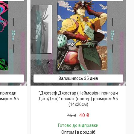
Залишилось 35 днів
 пригоди
"Джозеф Джостар (Неймовірні пригоди
зміром А5
ДжоДжо)" плакат (постер) розміром А5
(14х20см)
40 ₴
45 ₴
Готово до відправки
Оптом і в роздріб