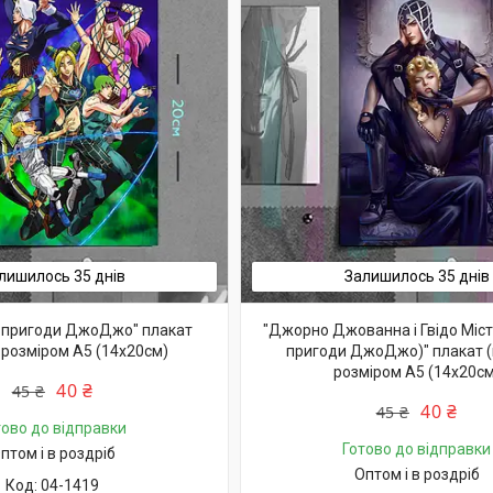
лишилось 35 днів
Залишилось 35 днів
і пригоди ДжоДжо" плакат
"Джорно Джованна і Гвідо Міст
 розміром А5 (14х20см)
пригоди ДжоДжо)" плакат (
розміром А5 (14х20см
40 ₴
45 ₴
40 ₴
45 ₴
тово до відправки
Готово до відправки
птом і в роздріб
Оптом і в роздріб
04-1419