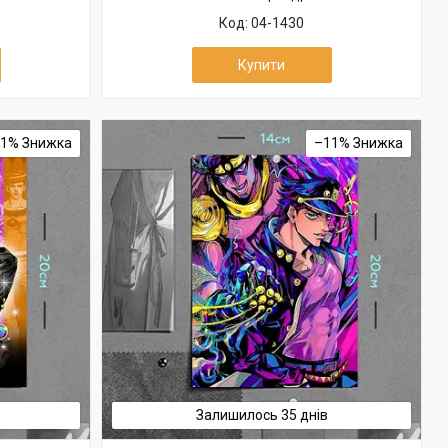
04-1430
Купити
11%
–11%
Залишилось 35 днів