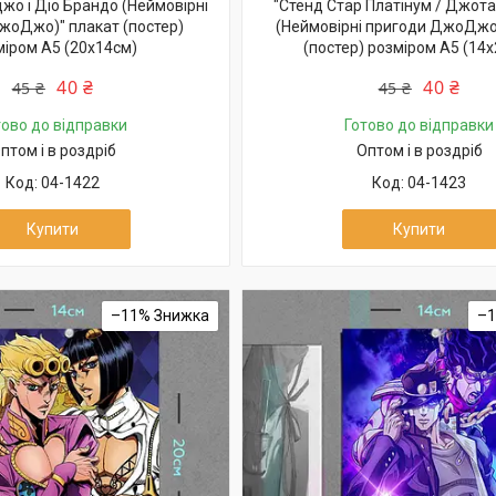
жо і Діо Брандо (Неймовірні
"Стенд Стар Платінум / Джот
жоДжо)" плакат (постер)
(Неймовірні пригоди ДжоДжо
міром А5 (20х14см)
(постер) розміром А5 (14
40 ₴
40 ₴
45 ₴
45 ₴
тово до відправки
Готово до відправки
птом і в роздріб
Оптом і в роздріб
04-1422
04-1423
Купити
Купити
–11%
–