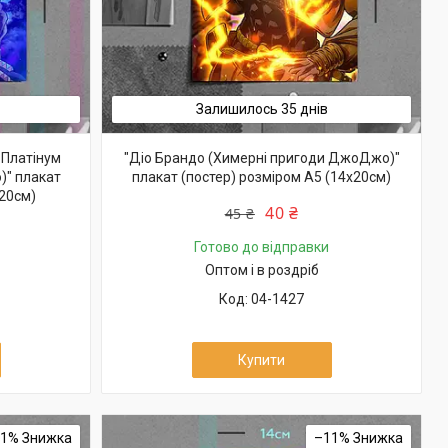
Залишилось 35 днів
 Платінум
"Діо Брандо (Химерні пригоди ДжоДжо)"
)" плакат
плакат (постер) розміром А5 (14х20см)
х20см)
40 ₴
45 ₴
Готово до відправки
Оптом і в роздріб
04-1427
Купити
11%
–11%