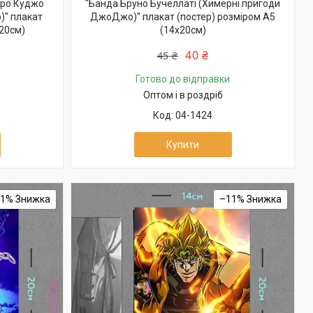
аро Куджо
"Банда Бруно Бучеллаті (Химерні пригоди
)" плакат
ДжоДжо)" плакат (постер) розміром А5
х20см)
(14х20см)
40 ₴
45 ₴
Готово до відправки
Оптом і в роздріб
04-1424
Купити
11%
–11%