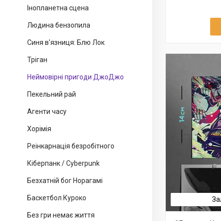
Інопланетна сцена
Людина бензопила
Синя в'язниця: Блю Лок
Тріган
Неймовірні пригоди ДжоДжо
Пекельний рай
Агенти часу
Хорімія
Реінкарнація безробітного
Кіберпанк / Cyberpunk
Безхатній бог Норагамі
Баскетбол Куроко
За
Без гри немає життя