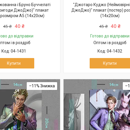
ованна і Бруно Буччелаті
"Джотаро Куджо (Неймовірні
пригоди ДжоДжо)" плакат
ДжоДжо)" плакат (постер) ро
 розміром А5 (14х20см)
(14х20см)
40 ₴
40 ₴
45 ₴
45 ₴
тово до відправки
Готово до відправки
птом і в роздріб
Оптом і в роздріб
04-1431
04-1432
Купити
Купити
–11%
–