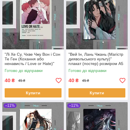
"Лі Хе Су, Чхве Чжу Вон і Сон
"Вей Ін, Лань Чжань (Магістр
Те Ген (Кохання або
диявольського культу)"
ненависть / Love or Hate)"
плакат (постер) розміром А5
плакат (постер) розміром А5
(14х20см)
Готово до відправки
Готово до відправки
(14х20см)
40
40
₴
₴
45 ₴
45 ₴
Купити
Купити
–11%
–11%