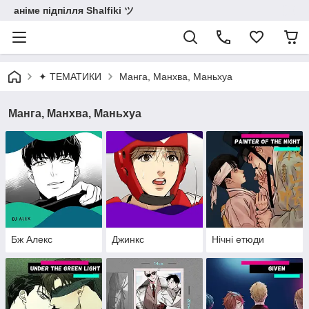
аніме підпілля Shalfiki ツ
✦ ТЕМАТИКИ
Манга, Манхва, Маньхуа
Манга, Манхва, Маньхуа
Бж Алекс
Джинкс
Нічні етюди