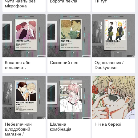
Чути навіть без
Ворота пекла
Ти тут
мікрофона
Кохання або
Скажений пес
Однокласник /
ненависть
Doukyuusei
Небезпечний
Шалена
Ніч на березі
цілодобовий
комбінація
магазин /