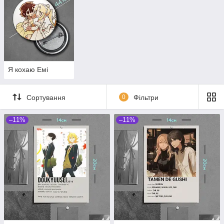
Я кохаю Емі
Сортування
0
Фільтри
–11%
–11%