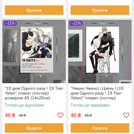
Купити
Купити
–11%
–11%
"19 днів Одного разу / 19 Tian
"Чжань Чженсі і Цзянь І (19
Yidan" плакат (постер)
днів Одного разу / 19 Tian
розміром А5 (14х20см)
Yidan)" плакат (постер)
розміром А5 (14х20см)
Готово до відправки
Готово до відправки
40
40
₴
₴
45 ₴
45 ₴
Купити
Купити