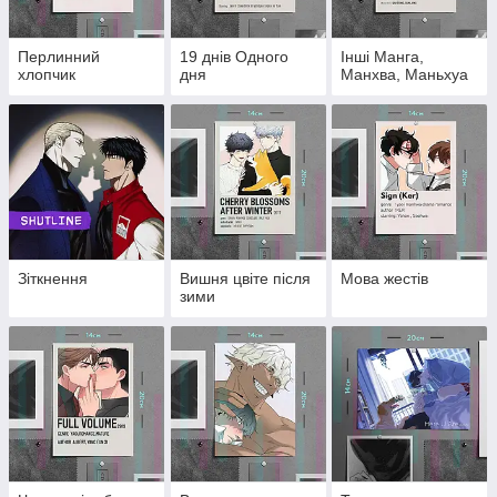
Перлинний
19 днів Одного
Інші Манга,
хлопчик
дня
Манхва, Маньхуа
Зіткнення
Вишня цвіте після
Мова жестів
зими