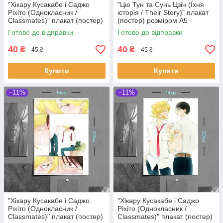
"Хікару Кусакабе і Саджо
"Цю Тун та Сунь Цзін (Їхня
Ріхіто (Однокласник /
історія / Their Story)" плакат
Classmates)" плакат (постер)
(постер) розміром А5
розміром А5 (14х20см)
(14х20см)
Готово до відправки
Готово до відправки
40
40
₴
₴
45 ₴
45 ₴
Купити
Купити
–11%
–11%
"Хікару Кусакабе і Саджо
"Хікару Кусакабе і Саджо
Ріхіто (Однокласник /
Ріхіто (Однокласник /
Classmates)" плакат (постер)
Classmates)" плакат (постер)