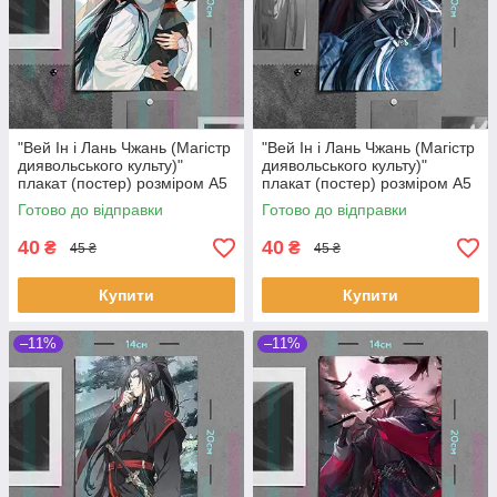
"Вей Ін і Лань Чжань (Магістр
"Вей Ін і Лань Чжань (Магістр
диявольського культу)"
диявольського культу)"
плакат (постер) розміром А5
плакат (постер) розміром А5
(14х20см)
(14х20см)
Готово до відправки
Готово до відправки
40
40
₴
₴
45 ₴
45 ₴
Купити
Купити
–11%
–11%