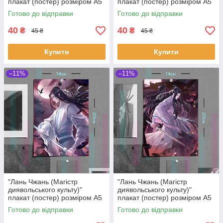
плакат (постер) розміром А5
плакат (постер) розміром А5
(14х20см)
(14х20см)
Готово до відправки
Готово до відправки
40
40
₴
₴
45 ₴
45 ₴
Купити
Купити
–11%
–11%
"Лань Чжань (Магістр
"Лань Чжань (Магістр
диявольського культу)"
диявольського культу)"
плакат (постер) розміром А5
плакат (постер) розміром А5
(14х20см)
(14х20см)
Готово до відправки
Готово до відправки