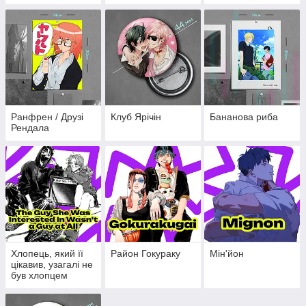
Dangerous
Convenience Store
Ранфрен / Друзі
Клуб Ярічін
Бананова риба
Рендала
Хлопець, який її
Район Гокураку
Мін'йон
цікавив, узагалі не
був хлопцем