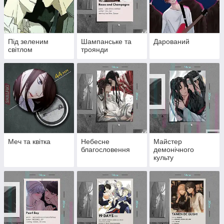
Під зеленим
Шампанське та
Дарований
світлом
троянди
Меч та квітка
Небесне
Майстер
благословення
демонічного
культу