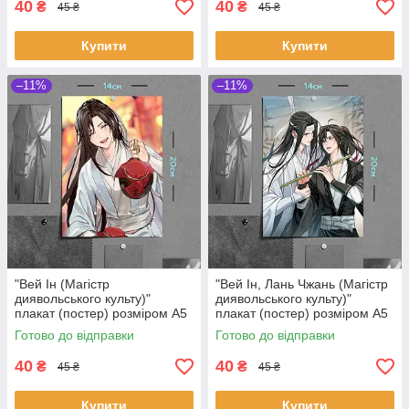
40
40
₴
₴
45 ₴
45 ₴
Купити
Купити
–11%
–11%
"Вей Ін (Магістр
"Вей Ін, Лань Чжань (Магістр
диявольського культу)"
диявольського культу)"
плакат (постер) розміром А5
плакат (постер) розміром А5
(14х20см)
(14х20см)
Готово до відправки
Готово до відправки
40
40
₴
₴
45 ₴
45 ₴
Купити
Купити