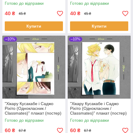
розміром А5 (14х20см)
розміром А5 (14х20см)
Готово до відправки
Готово до відправки
40
40
₴
₴
45 ₴
45 ₴
Купити
Купити
–10%
–10%
"Хікару Кусакабе і Саджо
"Хікару Кусакабе і Саджо
Ріхіто (Однокласник /
Ріхіто (Однокласник /
Classmates)" плакат (постер)
Classmates)" плакат (постер)
розміром А4 (20х28см)
розміром А4 (20х28см)
Готово до відправки
Готово до відправки
60
60
₴
₴
67 ₴
67 ₴