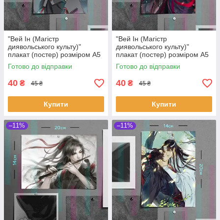
"Вей Ін (Магістр
"Вей Ін (Магістр
диявольського культу)"
диявольського культу)"
плакат (постер) розміром А5
плакат (постер) розміром А5
(14х20см)
(14х20см)
Готово до відправки
Готово до відправки
40
40
₴
₴
45 ₴
45 ₴
Купити
Купити
–11%
–11%