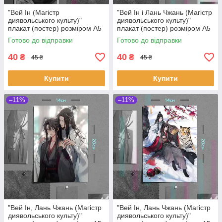
"Вей Ін (Магістр
"Вей Ін і Лань Чжань (Магістр
диявольського культу)"
диявольського культу)"
плакат (постер) розміром А5
плакат (постер) розміром А5
(20х14см)
(14х20см)
Готово до відправки
Готово до відправки
40
40
₴
₴
45 ₴
45 ₴
Купити
Купити
–11%
–11%
"Вей Ін, Лань Чжань (Магістр
"Вей Ін, Лань Чжань (Магістр
диявольського культу)"
диявольського культу)"