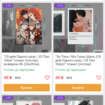
–11%
–11%
"19 днів Одного разу / 19 Tian
"Хе Тянь і Мо Гуань Шань (19
Yidan" плакат (постер)
днів Одного разу / 19 Tian
розміром А5 (14х20см)
Yidan)" плакат (постер)
розміром А5 (14х20см)
Готово до відправки
Готово до відправки
40
40
₴
₴
45 ₴
45 ₴
Купити
Купити
–11%
–11%