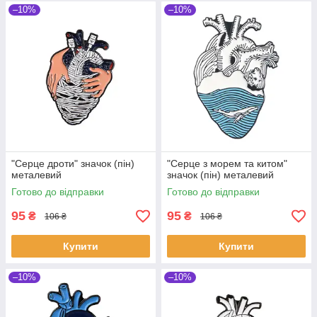
–10%
–10%
"Серце дроти" значок (пін)
"Серце з морем та китом"
металевий
значок (пін) металевий
Готово до відправки
Готово до відправки
95
95
₴
₴
106 ₴
106 ₴
Купити
Купити
–10%
–10%