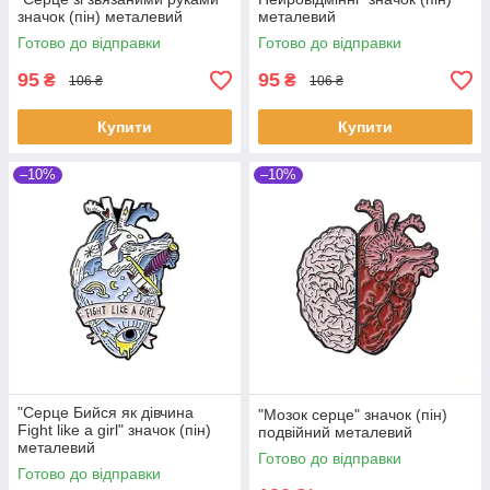
значок (пін) металевий
металевий
Готово до відправки
Готово до відправки
95
95
₴
₴
106 ₴
106 ₴
Купити
Купити
–10%
–10%
"Серце Бийся як дівчина
"Мозок серце" значок (пін)
Fight like a girl" значок (пін)
подвійний металевий
металевий
Готово до відправки
Готово до відправки