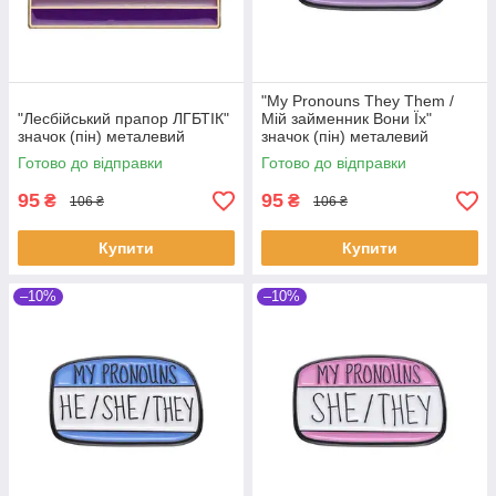
"My Pronouns They Them /
"Лесбійський прапор ЛГБТІК"
Мій займенник Вони Їх"
значок (пін) металевий
значок (пін) металевий
Готово до відправки
Готово до відправки
95
95
₴
₴
106 ₴
106 ₴
Купити
Купити
–10%
–10%