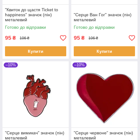
"Квиток до щастя Ticket to
happiness" значок (пін)
"Серце Ван Гог" значок (пін)
металевий
металевий
Готово до відправки
Готово до відправки
95
95
₴
₴
106 ₴
106 ₴
Купити
Купити
–10%
–10%
"Серце вимикач" значок (пін)
"Серце червоне" значок (пін)
металевий
металевий