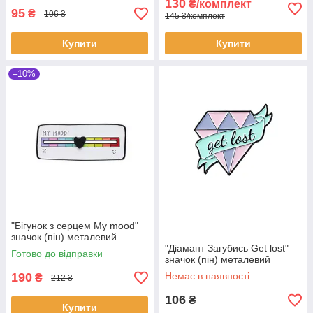
130
₴/комплект
95
₴
106 ₴
145 ₴/комплект
Купити
Купити
–10%
"Бігунок з серцем My mood"
значок (пін) металевий
"Діамант Загубись Get lost"
Готово до відправки
значок (пін) металевий
190
Немає в наявності
₴
212 ₴
106
₴
Купити