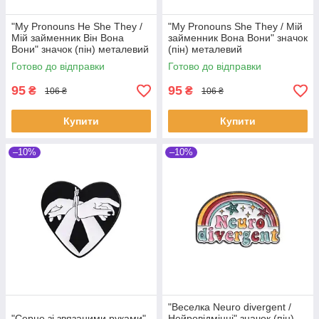
"My Pronouns He She They /
"My Pronouns She They / Мій
Мій займенник Він Вона
займенник Вона Вони" значок
Вони" значок (пін) металевий
(пін) металевий
Готово до відправки
Готово до відправки
95
95
₴
₴
106 ₴
106 ₴
Купити
Купити
–10%
–10%
"Веселка Neuro divergent /
"Серце зі звязаними руками"
Нейровідмінні" значок (пін)