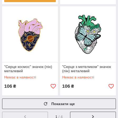
"Серце космос" значок (пін)
"Серце з метеликом" значок
металевий
(пін) металевий
Немає в наявності
Немає в наявності
106
106
₴
₴
Показати ще
1
/ 4