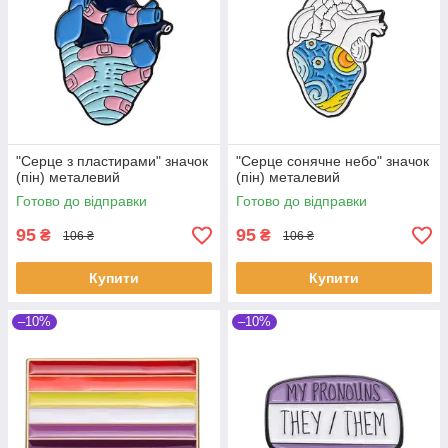
"Серце з пластирами" значок
"Серце сонячне небо" значок
(пін) металевий
(пін) металевий
Готово до відправки
Готово до відправки
95
95
₴
₴
106 ₴
106 ₴
Купити
Купити
–10%
–10%