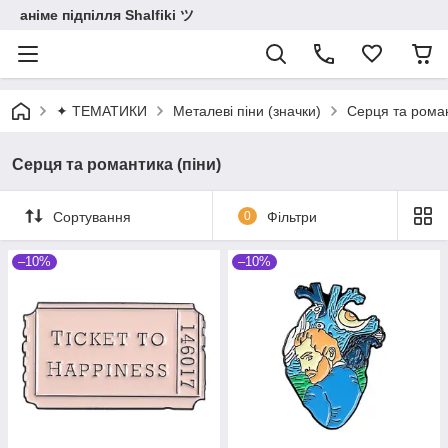
аніме підпілля Shalfiki ツ
✦ ТЕМАТИКИ
Металеві піни (значки)
Серця та роман
Серця та романтика (піни)
Сортування
0
Фільтри
–10%
–10%