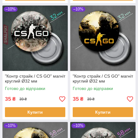
–10%
–10%
"Контр страйк / CS GO" магніт
"Контр страйк / CS GO" магніт
круглий Ø32 мм
круглий Ø32 мм
Готово до відправки
Готово до відправки
35
35
₴
₴
39 ₴
39 ₴
Купити
Купити
–10%
–10%