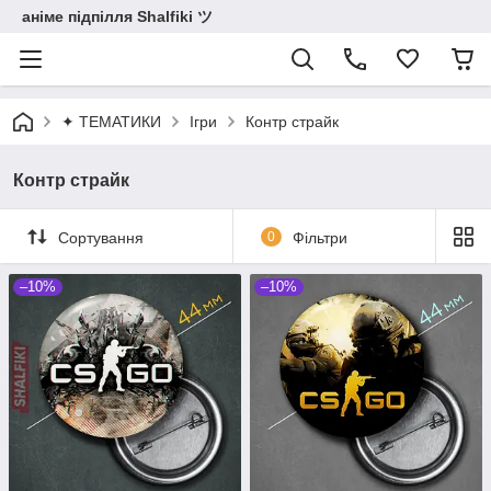
аніме підпілля Shalfiki ツ
✦ ТЕМАТИКИ
Ігри
Контр страйк
Контр страйк
Сортування
0
Фільтри
–10%
–10%