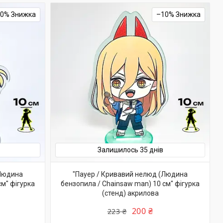
10%
–10%
Залишилось 35 днів
(Людина
"Пауер / Кривавий нелюд (Людина
см" фігурка
бензопила / Chainsaw man) 10 см" фігурка
(стенд) акрилова
200 ₴
223 ₴