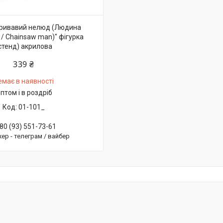
Кривавий нелюд (Людина
/ Chainsaw man)" фігурка
стенд) акрилова
339 ₴
емає в наявності
птом і в роздріб
01-101_
80 (93) 551-73-61
ер - телеграм / вайбер