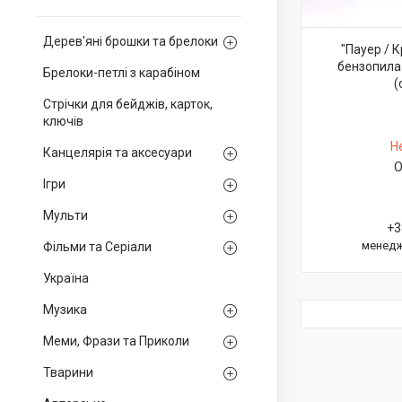
Дерев'яні брошки та брелоки
"Пауер / 
бензопила 
Брелоки-петлі з карабіном
(
Стрічки для бейджів, карток,
ключів
Н
Канцелярія та аксесуари
О
Ігри
Мульти
+3
менедж
Фільми та Серіали
Україна
Музика
Меми, Фрази та Приколи
Тварини