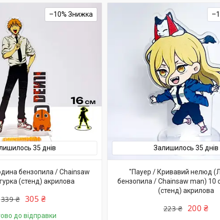
–10%
–
лишилось 35 днів
Залишилось 35 днів
дина бензопила / Chainsaw
"Пауер / Кривавий нелюд 
гурка (стенд) акрилова
бензопила / Chainsaw man) 10 
(стенд) акрилова
305 ₴
339 ₴
200 ₴
223 ₴
тово до відправки