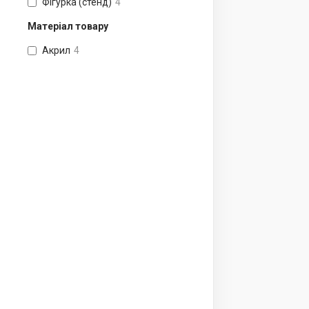
Фігурка (стенд)
4
Матеріал товару
Акрил
4