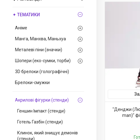
✦ ТЕМАТИКИ
Аніме
Манга, Манхва, Маньхуа
Металеві піни (значки)
Шопери (еко-сумки, торби)
3D брелоки (голографічні)
Брелоки-смужки
За
Акрилові фігурки (стенди)
"Денджи (Лю
Геншин Імпакт (стенди)
man)" фі
Готель Газбін (стенди)
Клинок, який знищує демонів
Го
(стенди)