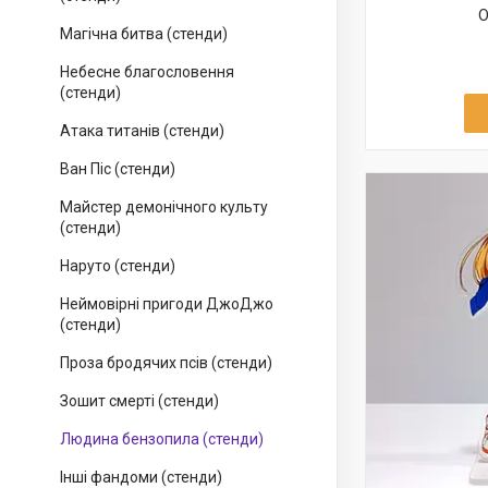
О
Магічна битва (стенди)
Небесне благословення
(стенди)
Атака титанів (стенди)
Ван Піс (стенди)
Майстер демонічного культу
(стенди)
Наруто (стенди)
Неймовірні пригоди ДжоДжо
(стенди)
Проза бродячих псів (стенди)
Зошит смерті (стенди)
Людина бензопила (стенди)
Інші фандоми (стенди)