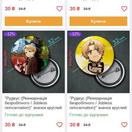
30
30
₴
₴
34 ₴
34 ₴
Купити
Купити
–12%
–12%
"Рудеус (Реінкарнація
"Рудеус (Реінкарнація
безробітного / Jobless
безробітного / Jobless
reincarnation)" значок круглий
reincarnation)" значок круглий
на булавці Ø32 мм
на булавці Ø32 мм
Готово до відправки
Готово до відправки
30
30
₴
₴
34 ₴
34 ₴