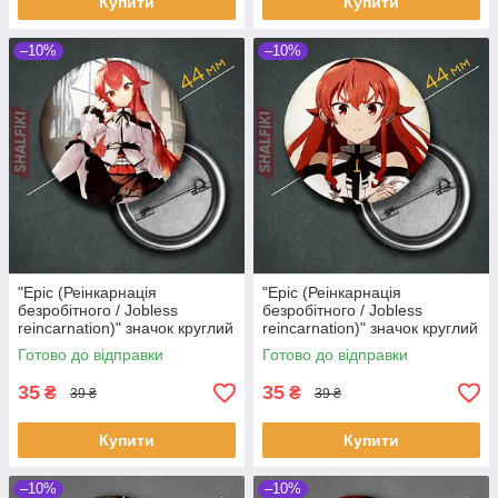
Купити
Купити
–10%
–10%
"Еріс (Реінкарнація
"Еріс (Реінкарнація
безробітного / Jobless
безробітного / Jobless
reincarnation)" значок круглий
reincarnation)" значок круглий
на булавці Ø44 мм
на булавці Ø44 мм
Готово до відправки
Готово до відправки
35
35
₴
₴
39 ₴
39 ₴
Купити
Купити
–10%
–10%