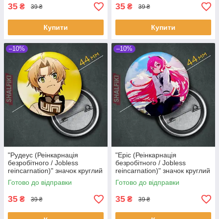
35
35
₴
₴
39 ₴
39 ₴
Купити
Купити
–10%
–10%
"Рудеус (Реінкарнація
"Еріс (Реінкарнація
безробітного / Jobless
безробітного / Jobless
reincarnation)" значок круглий
reincarnation)" значок круглий
на булавці Ø44 мм
на булавці Ø44 мм
Готово до відправки
Готово до відправки
35
35
₴
₴
39 ₴
39 ₴