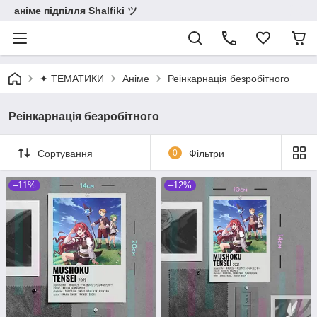
аніме підпілля Shalfiki ツ
✦ ТЕМАТИКИ
Аніме
Реінкарнація безробітного
Реінкарнація безробітного
Сортування
0
Фільтри
–11%
–12%