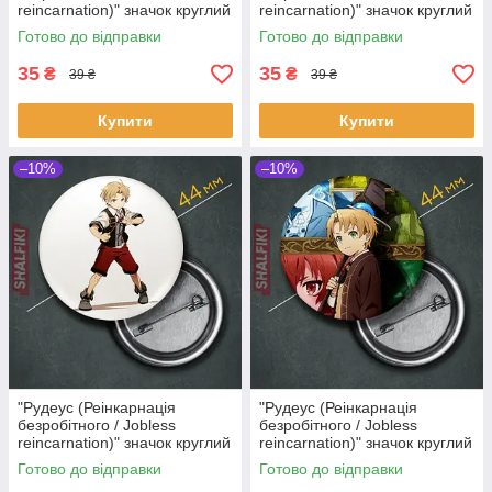
reincarnation)" значок круглий
reincarnation)" значок круглий
на булавці Ø44 мм
на булавці Ø44 мм
Готово до відправки
Готово до відправки
35
35
₴
₴
39 ₴
39 ₴
Купити
Купити
–10%
–10%
"Рудеус (Реінкарнація
"Рудеус (Реінкарнація
безробітного / Jobless
безробітного / Jobless
reincarnation)" значок круглий
reincarnation)" значок круглий
на булавці Ø44 мм
на булавці Ø44 мм
Готово до відправки
Готово до відправки