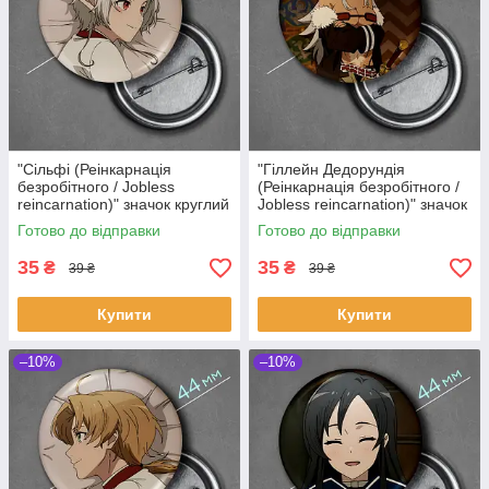
"Сільфі (Реінкарнація
"Гіллейн Дедорундія
безробітного / Jobless
(Реінкарнація безробітного /
reincarnation)" значок круглий
Jobless reincarnation)" значок
на булавці Ø44 мм
круглий на булавці Ø44 мм
Готово до відправки
Готово до відправки
35
35
₴
₴
39 ₴
39 ₴
Купити
Купити
–10%
–10%