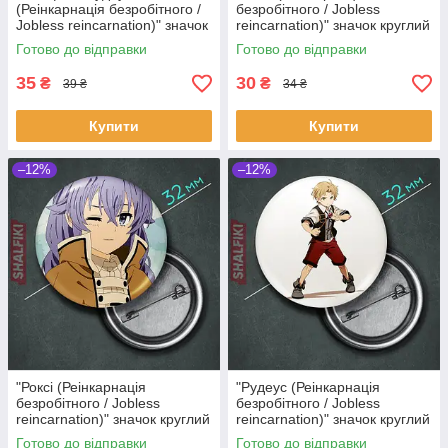
(Реінкарнація безробітного /
безробітного / Jobless
Jobless reincarnation)" значок
reincarnation)" значок круглий
круглий на булавці Ø44 мм
на булавці Ø32 мм
Готово до відправки
Готово до відправки
35
30
₴
₴
39 ₴
34 ₴
Купити
Купити
–12%
–12%
"Роксі (Реінкарнація
"Рудеус (Реінкарнація
безробітного / Jobless
безробітного / Jobless
reincarnation)" значок круглий
reincarnation)" значок круглий
на булавці Ø32 мм
на булавці Ø32 мм
Готово до відправки
Готово до відправки