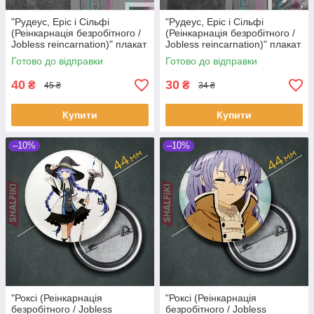
"Рудеус, Еріс і Сільфі
"Рудеус, Еріс і Сільфі
(Реінкарнація безробітного /
(Реінкарнація безробітного /
Jobless reincarnation)" плакат
Jobless reincarnation)" плакат
(постер) розміром А5
(постер) розміром А6
Готово до відправки
Готово до відправки
(14х20см)
(10х14см)
40
30
₴
₴
45 ₴
34 ₴
Купити
Купити
–10%
–10%
"Роксі (Реінкарнація
"Роксі (Реінкарнація
безробітного / Jobless
безробітного / Jobless