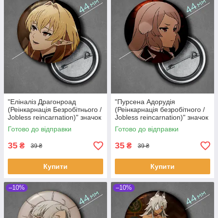
"Еліналіз Драгонроад
"Пурсена Адорудія
(Реінкарнація Безробітнього /
(Реінкарнація безробітного /
Jobless reincarnation)" значок
Jobless reincarnation)" значок
круглий на булавці Ø44 мм
круглий на булавці Ø44 мм
Готово до відправки
Готово до відправки
35
35
₴
₴
39 ₴
39 ₴
Купити
Купити
–10%
–10%