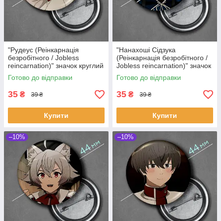
"Рудеус (Реінкарнація
"Нанахоші Сідзука
безробітного / Jobless
(Реінкарнація безробітного /
reincarnation)" значок круглий
Jobless reincarnation)" значок
на булавці Ø44 мм
круглий на булавці Ø44 мм
Готово до відправки
Готово до відправки
35
35
₴
₴
39 ₴
39 ₴
Купити
Купити
–10%
–10%