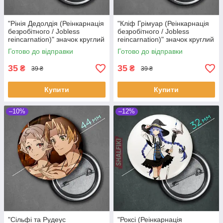
"Рінія Дедолдія (Реінкарнація
"Кліф Грімуар (Реінкарнація
безробітного / Jobless
безробітного / Jobless
reincarnation)" значок круглий
reincarnation)" значок круглий
на булавці Ø44 мм
на булавці Ø44 мм
Готово до відправки
Готово до відправки
35
35
₴
₴
39 ₴
39 ₴
Купити
Купити
–10%
–12%
"Сільфі та Рудеус
"Роксі (Реінкарнація