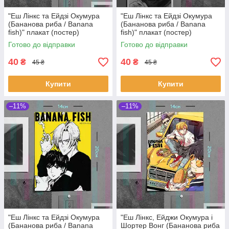
"Еш Лінкс та Ейдзі Окумура
"Еш Лінкс та Ейдзі Окумура
(Бананова риба / Banana
(Бананова риба / Banana
fish)" плакат (постер)
fish)" плакат (постер)
розміром А5 (14х20см)
розміром А5 (20х14см)
Готово до відправки
Готово до відправки
40
40
₴
₴
45 ₴
45 ₴
Купити
Купити
–11%
–11%
"Еш Лінкс та Ейдзі Окумура
"Еш Лінкс, Ейджи Окумура і
(Бананова риба / Banana
Шортер Вонг (Бананова риба