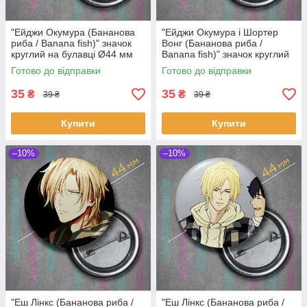
"Ейджи Окумура (Бананова
"Ейджи Окумура і Шортер
риба / Banana fish)" значок
Вонг (Бананова риба /
круглий на булавці Ø44 мм
Banana fish)" значок круглий
на булавці Ø44 мм
Готово до відправки
Готово до відправки
35
35
₴
₴
39 ₴
39 ₴
Купити
Купити
–10%
–10%
"Еш Лінкс (Бананова риба /
"Еш Лінкс (Бананова риба /