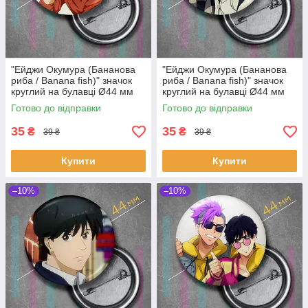
"Ейджи Окумура (Бананова
"Ейджи Окумура (Бананова
риба / Banana fish)" значок
риба / Banana fish)" значок
круглий на булавці Ø44 мм
круглий на булавці Ø44 мм
Готово до відправки
Готово до відправки
35
35
₴
₴
39 ₴
39 ₴
Купити
Купити
–10%
–10%