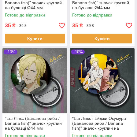
Banana fish)" значок круглий
Banana fish)" значок круглий
на булавці Ø44 мм
на булавці Ø44 мм
Готово до відправки
Готово до відправки
35
35
₴
₴
39 ₴
39 ₴
Купити
Купити
–10%
–10%
"Еш Лінкс (Бананова риба /
"Еш Лінкс і Ейджи Окумура
Banana fish)" значок круглий
(Бананова риба / Banana
на булавці Ø44 мм
fish)" значок круглий на
булавці Ø44 мм
Готово до відправки
Готово до відправки