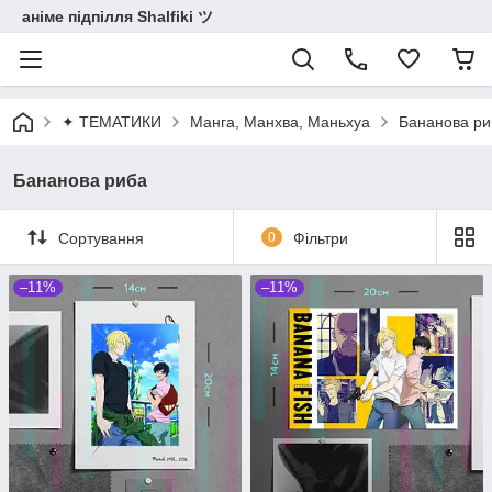
аніме підпілля Shalfiki ツ
✦ ТЕМАТИКИ
Манга, Манхва, Маньхуа
Бананова ри
Бананова риба
Сортування
0
Фільтри
–11%
–11%