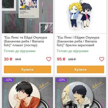
"Еш Лінкс та Ейдзі Окумура
"Еш Лінкс і Ейджи Окумура
(Бананова риба / Banana
(Бананова риба / Banana
fish)" плакат (постер)
fish)" брелок акриловий
розміром А6 (10х14см)
двосторонній з уф-друком
Готово до відправки
Готово до відправки
30
95
₴
₴
34 ₴
106 ₴
Купити
Купити
–10%
–10%