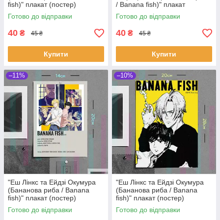
fish)" плакат (постер)
/ Banana fish)" плакат
розміром А5 (14х20см)
(постер) розміром А5
Готово до відправки
Готово до відправки
(14х20см)
40
40
₴
₴
45 ₴
45 ₴
Купити
Купити
–11%
–10%
"Еш Лінкс та Ейдзі Окумура
"Еш Лінкс та Ейдзі Окумура
(Бананова риба / Banana
(Бананова риба / Banana
fish)" плакат (постер)
fish)" плакат (постер)
розміром А5 (14х20см)
розміром А4 (20х28см)
Готово до відправки
Готово до відправки