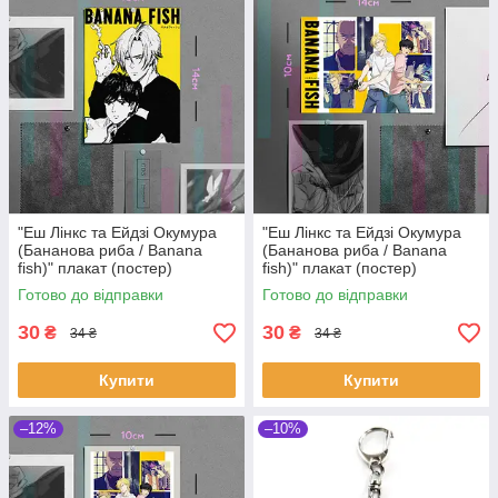
"Еш Лінкс та Ейдзі Окумура
"Еш Лінкс та Ейдзі Окумура
(Бананова риба / Banana
(Бананова риба / Banana
fish)" плакат (постер)
fish)" плакат (постер)
розміром А6 (10х14см)
розміром А6 (14х10см)
Готово до відправки
Готово до відправки
30
30
₴
₴
34 ₴
34 ₴
Купити
Купити
–12%
–10%