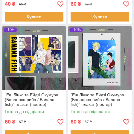
40
60
₴
₴
45 ₴
67 ₴
Купити
Купити
–10%
–10%
"Еш Лінкс та Ейдзі Окумура
"Еш Лінкс та Ейдзі Окумура
(Бананова риба / Banana
(Бананова риба / Banana
fish)" плакат (постер)
fish)" плакат (постер)
розміром А4 (28х20см)
розміром А4 (20х28см)
Готово до відправки
Готово до відправки
60
60
₴
₴
67 ₴
67 ₴