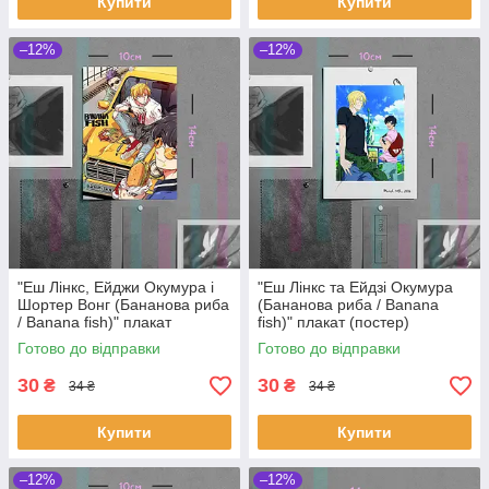
Купити
Купити
–12%
–12%
"Еш Лінкс, Ейджи Окумура і
"Еш Лінкс та Ейдзі Окумура
Шортер Вонг (Бананова риба
(Бананова риба / Banana
/ Banana fish)" плакат
fish)" плакат (постер)
(постер) розміром А6
розміром А6 (10х14см)
Готово до відправки
Готово до відправки
(10х14см)
30
30
₴
₴
34 ₴
34 ₴
Купити
Купити
–12%
–12%