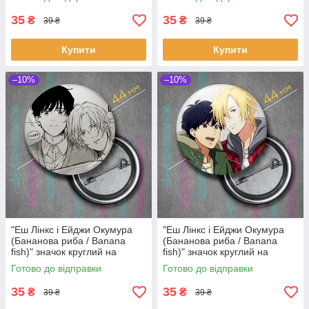
35
35
₴
₴
39 ₴
39 ₴
Купити
Купити
–10%
–10%
"Еш Лінкс і Ейджи Окумура
"Еш Лінкс і Ейджи Окумура
(Бананова риба / Banana
(Бананова риба / Banana
fish)" значок круглий на
fish)" значок круглий на
булавці Ø44 мм
булавці Ø44 мм
Готово до відправки
Готово до відправки
35
35
₴
₴
39 ₴
39 ₴