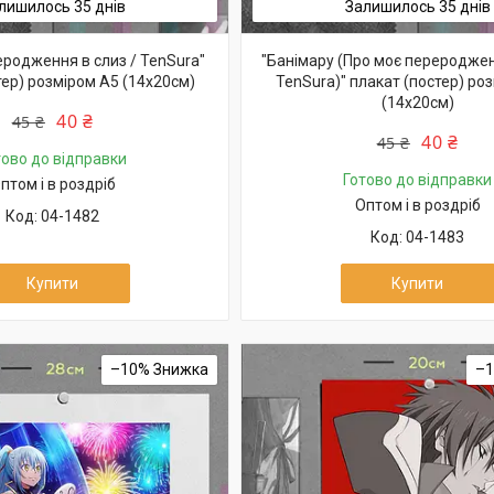
лишилось 35 днів
Залишилось 35 днів
еродження в слиз / TenSura"
"Банімару (Про моє перероджен
тер) розміром А5 (14х20см)
TenSura)" плакат (постер) ро
(14х20см)
40 ₴
45 ₴
40 ₴
45 ₴
тово до відправки
Готово до відправки
птом і в роздріб
Оптом і в роздріб
04-1482
04-1483
Купити
Купити
–10%
–