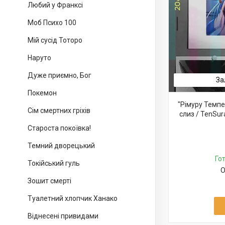
Любий у Франксі
Моб Психо 100
Мій сусід Тоторо
Наруто
Дуже приємно, Бог
За
Покемон
"Рімуру Темп
Сім смертних гріхів
слиз / TenSur
Староста покоївка!
Темний дворецький
Го
Токійський гуль
О
Зошит смерті
Туалетний хлопчик Ханако
Віднесені привидами