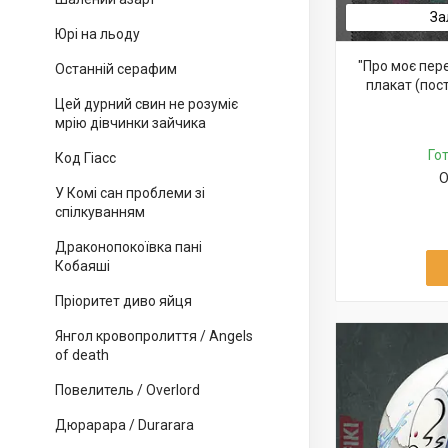
За
Юрі на льоду
"Про моє пер
Останній серафим
плакат (пос
Цей дурний свин не розуміє
мрію дівчинки зайчика
Го
Код Гіасс
О
У Комі сан проблеми зі
спілкуванням
Драконопокоївка пані
Кобаяші
Пріоритет диво яйця
Янгол кровопролиття / Angels
of death
Повелитель / Overlord
Дюрарара / Durarara