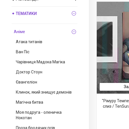
✦ ТЕМАТИКИ
Аніме
Атака титанів
Ван Піс
Чарівниця Мадока Магіка
Доктор Стоун
Євангеліон
За
Клинок, який знищує демонів
"Рімуру Темп
Магічна битва
слиз / TenSur
Моя подруга - оленичка
Нокотан
Проза бродячих псів