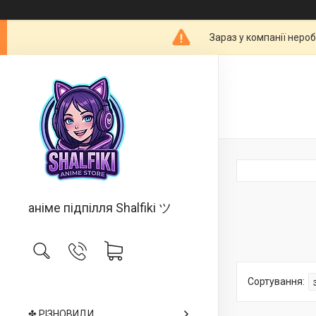
Зараз у компанії неро
аніме підпілля Shalfiki ツ
✤ РІЗНОВИДИ