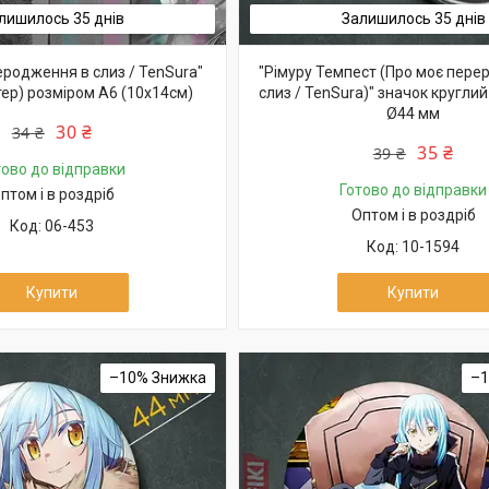
лишилось 35 днів
Залишилось 35 днів
еродження в слиз / TenSura"
"Рімуру Темпест (Про моє пере
тер) розміром А6 (10х14см)
слиз / TenSura)" значок круглий
Ø44 мм
30 ₴
34 ₴
35 ₴
39 ₴
тово до відправки
Готово до відправки
птом і в роздріб
Оптом і в роздріб
06-453
10-1594
Купити
Купити
–10%
–