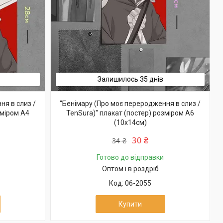
Залишилось 35 днів
ня в слиз /
"Бенімару (Про моє переродження в слиз /
зміром А4
TenSura)" плакат (постер) розміром А6
(10х14см)
30 ₴
34 ₴
Готово до відправки
Оптом і в роздріб
06-2055
Купити