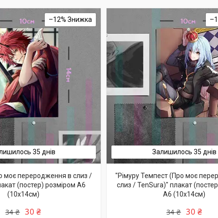
–12%
–
лишилось 35 днів
Залишилось 35 днів
о моє переродження в слиз /
"Рімуру Темпест (Про моє пере
лакат (постер) розміром А6
слиз / TenSura)" плакат (посте
(10х14см)
А6 (10х14см)
30 ₴
30 ₴
34 ₴
34 ₴