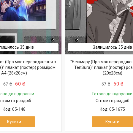
лишилось 35 днів
Залишилось 35 днів
ест (Про моє переродження в
"Бенімару (Про моє перероджен
a)" плакат (постер) розміром
TenSura)" плакат (постер) ро
А4 (28х20см)
(20х28см)
60 ₴
60 ₴
67 ₴
67 ₴
тово до відправки
Готово до відправки
птом і в роздріб
Оптом і в роздріб
05-148
05-1675
Купити
Купити