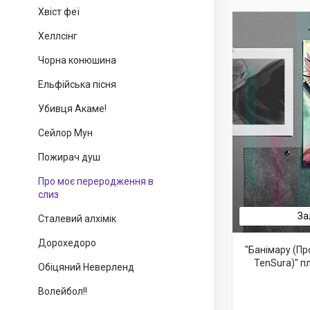
Хвіст феї
Хеллсінг
Чорна конюшина
Ельфійська пісня
Убивця Акаме!
Сейлор Мун
Пожирач душ
Про моє переродження в
слиз
За
Сталевий алхімік
Дорохедоро
"Банімару (Пр
TenSura)" п
Обіцяний Неверленд
Волейбол!!