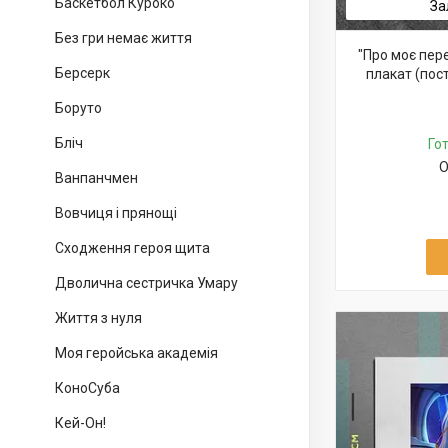
Баскетбол Куроко
За
Без гри немає життя
"Про моє пер
Берсерк
плакат (пос
Боруто
Бліч
Го
О
Ванпанчмен
Вовчиця i прянощі
Сходження героя щита
Дволична сестричка Умару
Життя з нуля
Моя геройська академія
КоноСуба
Кей-Он!