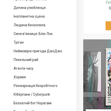
Го
Дитина улюбленця
О
Інопланетна сцена
Людина бензопила
Синя в'язниця: Блю Лок
Тріган
Неймовірні пригоди ДжоДжо
Пекельний рай
Агенти часу
Хорімія
Реінкарнація безробітного
Кіберпанк / Cyberpunk
Безхатній бог Норагамі