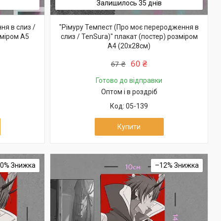
Залишилось 35 днів
ня в слиз /
"Рімуру Темпест (Про моє переродження в
зміром А5
слиз / TenSura)" плакат (постер) розміром
А4 (20х28см)
60 ₴
67 ₴
Готово до відправки
Оптом і в роздріб
05-139
Купити
10%
–12%