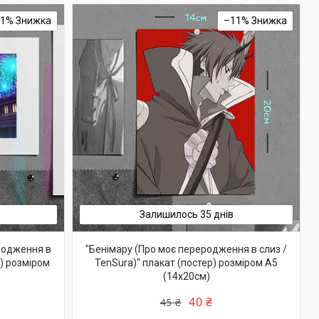
11%
–11%
Залишилось 35 днів
родження в
"Бенімару (Про моє переродження в слиз /
р) розміром
TenSura)" плакат (постер) розміром А5
(14х20см)
40 ₴
45 ₴