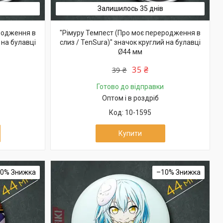
Залишилось 35 днів
родження в
"Рімуру Темпест (Про моє переродження в
 на булавці
слиз / TenSura)" значок круглий на булавці
Ø44 мм
35 ₴
39 ₴
Готово до відправки
Оптом і в роздріб
10-1595
Купити
10%
–10%