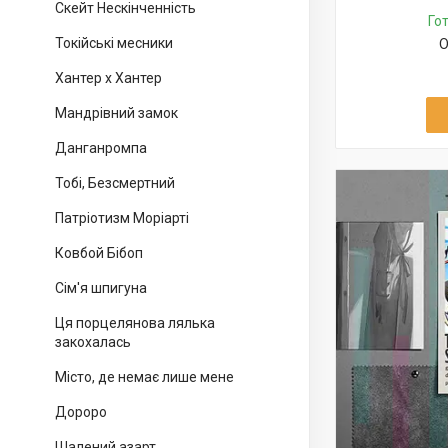
Скейт Нескінченність
Го
Токійські месники
О
Хантер х Хантер
Мандрівний замок
Данганромпа
Тобі, Безсмертний
Патріотизм Моріарті
Ковбой Бібоп
Сім'я шпигуна
Ця порцелянова лялька
закохалась
Місто, де немає лише мене
Дороро
Шалений азарт