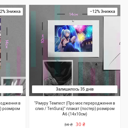
12%
–12%
Залишилось 35 днів
родження в
"Рімуру Темпест (Про моє переродження в
р) розміром
слиз / TenSura)" плакат (постер) розміром
А6 (14х10см)
30 ₴
34 ₴