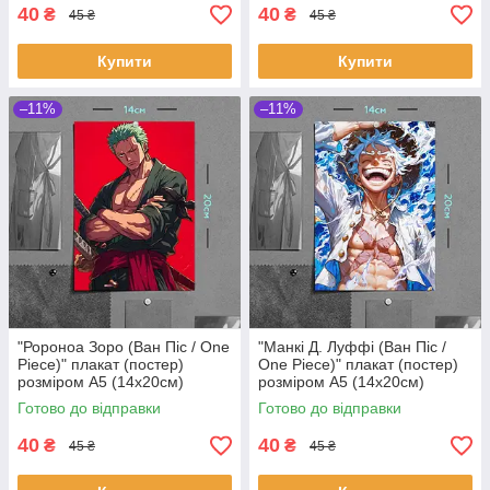
40
40
₴
₴
45 ₴
45 ₴
Купити
Купити
–11%
–11%
"Ророноа Зоро (Ван Піс / One
"Манкі Д. Луффі (Ван Піс /
Piece)" плакат (постер)
One Piece)" плакат (постер)
розміром А5 (14х20см)
розміром А5 (14х20см)
Готово до відправки
Готово до відправки
40
40
₴
₴
45 ₴
45 ₴