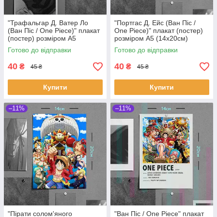
"Трафальгар Д. Ватер Ло
"Портгас Д. Ейс (Ван Піс /
(Ван Піс / One Piece)" плакат
One Piece)" плакат (постер)
(постер) розміром А5
розміром А5 (14х20см)
(20х14см)
Готово до відправки
Готово до відправки
40
40
₴
₴
45 ₴
45 ₴
Купити
Купити
–11%
–11%
"Пірати солом'яного
"Ван Піс / One Piece" плакат