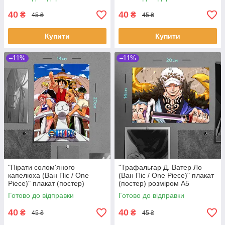
40
40
₴
₴
45 ₴
45 ₴
Купити
Купити
–11%
–11%
"Пірати солом'яного
"Трафальгар Д. Ватер Ло
капелюха (Ван Піс / One
(Ван Піс / One Piece)" плакат
Piece)" плакат (постер)
(постер) розміром А5
розміром А5 (14х20см)
(20х14см)
Готово до відправки
Готово до відправки
40
40
₴
₴
45 ₴
45 ₴