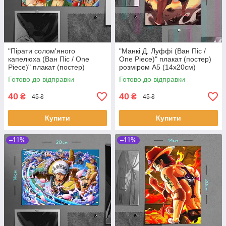
"Пірати солом'яного
"Манкі Д. Луффі (Ван Піс /
капелюха (Ван Піс / One
One Piece)" плакат (постер)
Piece)" плакат (постер)
розміром А5 (14х20см)
розміром А5 (20х14см)
Готово до відправки
Готово до відправки
40
40
₴
₴
45 ₴
45 ₴
Купити
Купити
–11%
–11%