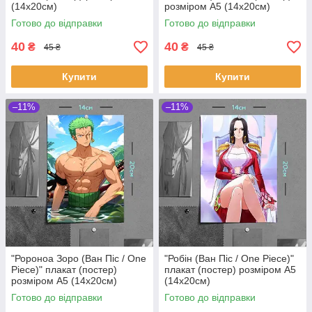
(14х20см)
розміром А5 (14х20см)
Готово до відправки
Готово до відправки
40
40
₴
₴
45 ₴
45 ₴
Купити
Купити
–11%
–11%
"Ророноа Зоро (Ван Піс / One
"Робін (Ван Піс / One Piece)"
Piece)" плакат (постер)
плакат (постер) розміром А5
розміром А5 (14х20см)
(14х20см)
Готово до відправки
Готово до відправки