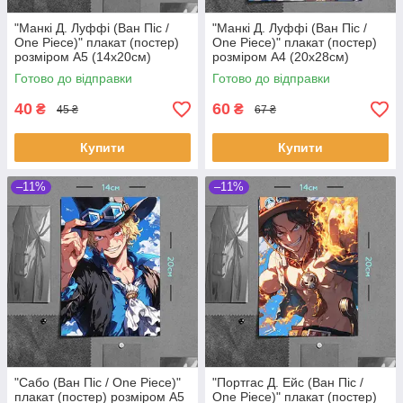
"Манкі Д. Луффі (Ван Піс /
"Манкі Д. Луффі (Ван Піс /
One Piece)" плакат (постер)
One Piece)" плакат (постер)
розміром А5 (14х20см)
розміром А4 (20х28см)
Готово до відправки
Готово до відправки
40
60
₴
₴
45 ₴
67 ₴
Купити
Купити
–11%
–11%
"Сабо (Ван Піс / One Piece)"
"Портгас Д. Ейс (Ван Піс /
плакат (постер) розміром А5
One Piece)" плакат (постер)