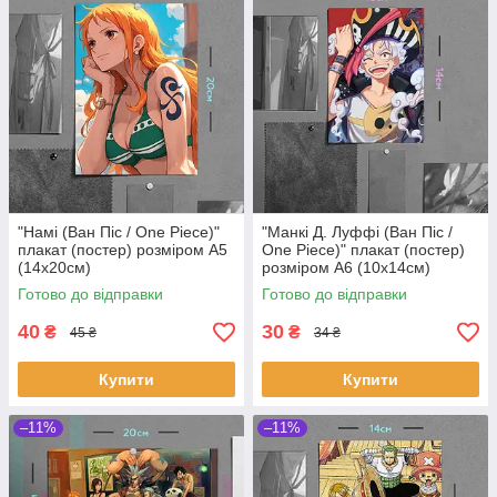
"Намі (Ван Піс / One Piece)"
"Манкі Д. Луффі (Ван Піс /
плакат (постер) розміром А5
One Piece)" плакат (постер)
(14х20см)
розміром А6 (10х14см)
Готово до відправки
Готово до відправки
40
30
₴
₴
45 ₴
34 ₴
Купити
Купити
–11%
–11%