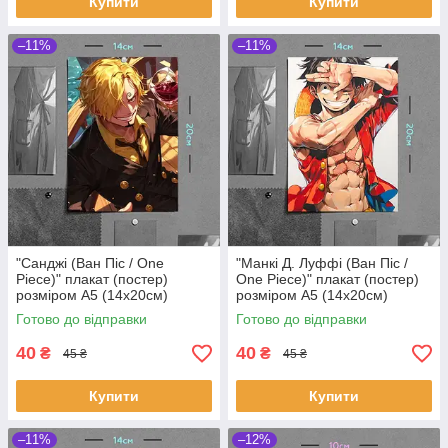
Купити
Купити
–11%
–11%
"Санджі (Ван Піс / One
"Манкі Д. Луффі (Ван Піс /
Piece)" плакат (постер)
One Piece)" плакат (постер)
розміром А5 (14х20см)
розміром А5 (14х20см)
Готово до відправки
Готово до відправки
40
40
₴
₴
45 ₴
45 ₴
Купити
Купити
–11%
–12%