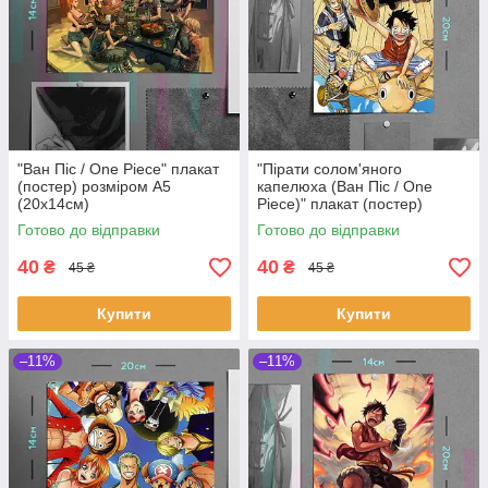
"Ван Піс / One Piece" плакат
"Пірати солом'яного
(постер) розміром А5
капелюха (Ван Піс / One
(20х14см)
Piece)" плакат (постер)
розміром А5 (14х20см)
Готово до відправки
Готово до відправки
40
40
₴
₴
45 ₴
45 ₴
Купити
Купити
–11%
–11%