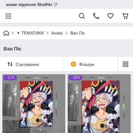
аніме підпілля Shalfiki ツ
✦ ТЕМАТИКИ
Аніме
Ван Піс
Ван Піс
Сортування
0
Фільтри
–11%
–10%