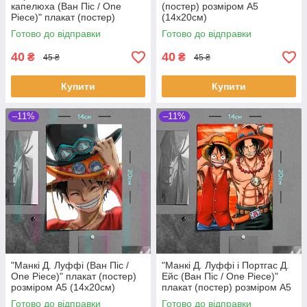
капелюха (Ван Піс / One
(постер) розміром А5
Piece)" плакат (постер)
(14х20см)
розміром А5 (14х20см)
Готово до відправки
Готово до відправки
40
40
₴
₴
45 ₴
45 ₴
Купити
Купити
–11%
–11%
"Манкі Д. Луффі (Ван Піс /
"Манкі Д. Луффі і Портгас Д.
One Piece)" плакат (постер)
Ейс (Ван Піс / One Piece)"
розміром А5 (14х20см)
плакат (постер) розміром А5
(14х20см)
Готово до відправки
Готово до відправки