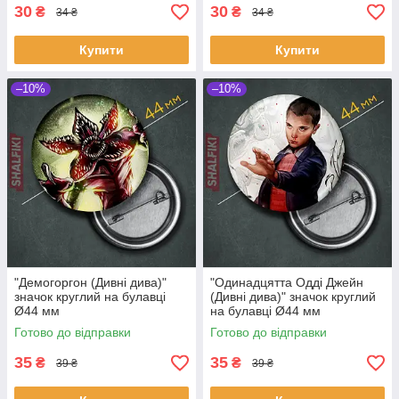
30
30
₴
₴
34 ₴
34 ₴
Купити
Купити
–10%
–10%
"Демогоргон (Дивні дива)"
"Одинадцятта Одді Джейн
значок круглий на булавці
(Дивні дива)" значок круглий
Ø44 мм
на булавці Ø44 мм
Готово до відправки
Готово до відправки
35
35
₴
₴
39 ₴
39 ₴