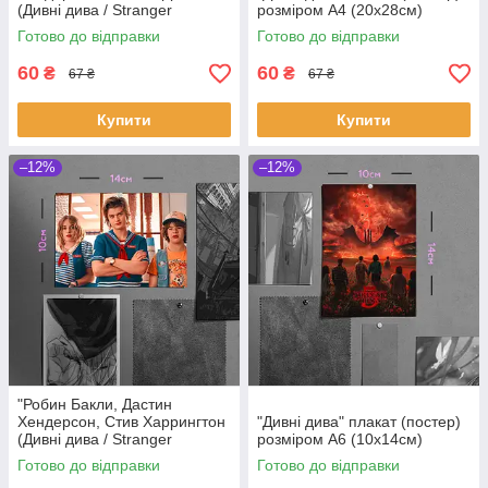
(Дивні дива / Stranger
розміром А4 (20х28см)
Things)" плакат (постер)
Готово до відправки
Готово до відправки
розміром А4 (28х20см)
60
60
₴
₴
67 ₴
67 ₴
Купити
Купити
–12%
–12%
"Робин Бакли, Дастин
Хендерсон, Стив Харрингтон
"Дивні дива" плакат (постер)
(Дивні дива / Stranger
розміром А6 (10х14см)
Things)" плакат (постер)
Готово до відправки
Готово до відправки
розміром А6 (14х10см)