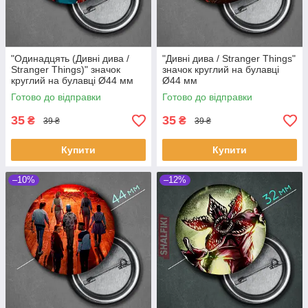
"Одинадцять (Дивні дива /
"Дивні дива / Stranger Things"
Stranger Things)" значок
значок круглий на булавці
круглий на булавці Ø44 мм
Ø44 мм
Готово до відправки
Готово до відправки
35
35
₴
₴
39 ₴
39 ₴
Купити
Купити
–10%
–12%