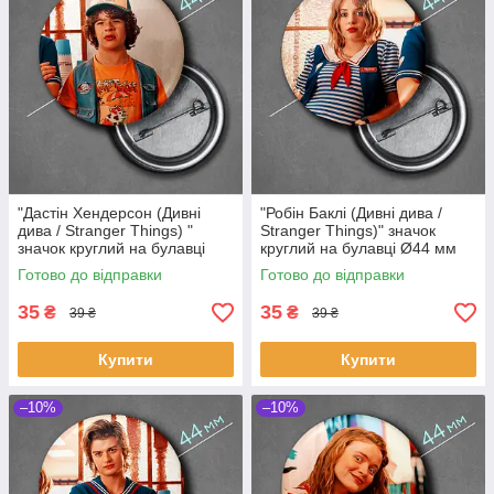
"Дастін Хендерсон (Дивні
"Робін Баклі (Дивні дива /
дива / Stranger Things) "
Stranger Things)" значок
значок круглий на булавці
круглий на булавці Ø44 мм
Ø44 мм
Готово до відправки
Готово до відправки
35
35
₴
₴
39 ₴
39 ₴
Купити
Купити
–10%
–10%