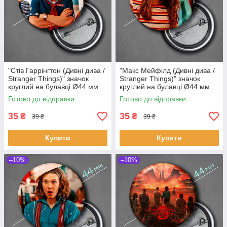
"Стів Гаррінгтон (Дивні дива /
"Макс Мейфілд (Дивні дива /
Stranger Things)" значок
Stranger Things)" значок
круглий на булавці Ø44 мм
круглий на булавці Ø44 мм
Готово до відправки
Готово до відправки
35
35
₴
₴
39 ₴
39 ₴
Купити
Купити
–10%
–10%