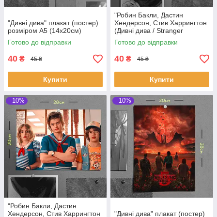
"Робин Бакли, Дастин
"Дивні дива" плакат (постер)
Хендерсон, Стив Харрингтон
розміром А5 (14х20см)
(Дивні дива / Stranger
Things)" плакат (постер)
Готово до відправки
Готово до відправки
розміром А5 (20х14см)
40
40
₴
₴
45 ₴
45 ₴
Купити
Купити
–10%
–10%
"Робин Бакли, Дастин
Хендерсон, Стив Харрингтон
"Дивні дива" плакат (постер)