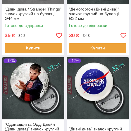
"Дивні дива / Stranger Things"
"Демогоргон (Дивні дива)"
значок круглий на булавці
значок круглий на булавці
Ø44 мм
Ø32 мм
Готово до відправки
Готово до відправки
35
30
₴
₴
39 ₴
34 ₴
Купити
Купити
–12%
–12%
"Одинадцятта Одді Джейн
(Дивні дива)" значок круглий
"Дивні дива" значок круглий