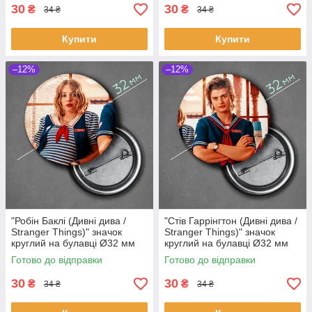
30
30
₴
₴
34 ₴
34 ₴
Купити
Купити
–12%
–12%
"Робін Баклі (Дивні дива /
"Стів Гаррінгтон (Дивні дива /
Stranger Things)" значок
Stranger Things)" значок
круглий на булавці Ø32 мм
круглий на булавці Ø32 мм
Готово до відправки
Готово до відправки
30
30
₴
₴
34 ₴
34 ₴