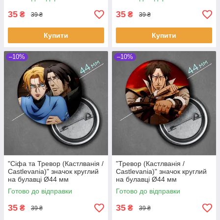
35
35
₴
₴
39 ₴
39 ₴
Купити
Купити
–10%
–10%
"Сіфа та Тревор (Кастлванія /
"Тревор (Кастлванія /
Castlevania)" значок круглий
Castlevania)" значок круглий
на булавці Ø44 мм
на булавці Ø44 мм
Готово до відправки
Готово до відправки
35
35
₴
₴
39 ₴
39 ₴