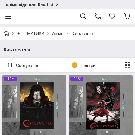
аніме підпілля Shalfiki ツ
✦ ТЕМАТИКИ
Аніме
Кастлванія
Кастлванія
Сортування
0
Фільтри
–11%
–11%