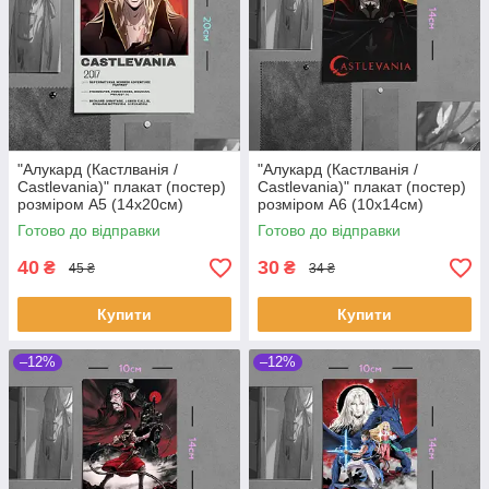
"Алукард (Кастлванія /
"Алукард (Кастлванія /
Castlevania)" плакат (постер)
Castlevania)" плакат (постер)
розміром А5 (14х20см)
розміром А6 (10х14см)
Готово до відправки
Готово до відправки
40
30
₴
₴
45 ₴
34 ₴
Купити
Купити
–12%
–12%