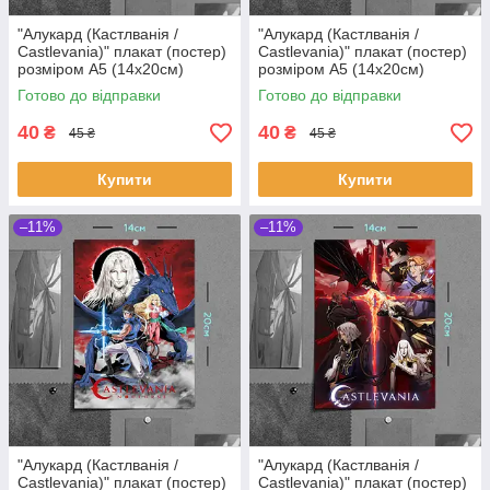
"Алукард (Кастлванія /
"Алукард (Кастлванія /
Castlevania)" плакат (постер)
Castlevania)" плакат (постер)
розміром А5 (14х20см)
розміром А5 (14х20см)
Готово до відправки
Готово до відправки
40
40
₴
₴
45 ₴
45 ₴
Купити
Купити
–11%
–11%
"Алукард (Кастлванія /
"Алукард (Кастлванія /
Castlevania)" плакат (постер)
Castlevania)" плакат (постер)