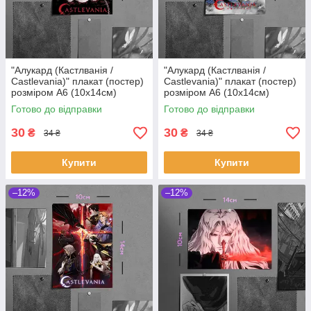
"Алукард (Кастлванія /
"Алукард (Кастлванія /
Castlevania)" плакат (постер)
Castlevania)" плакат (постер)
розміром А6 (10х14см)
розміром А6 (10х14см)
Готово до відправки
Готово до відправки
30
30
₴
₴
34 ₴
34 ₴
Купити
Купити
–12%
–12%