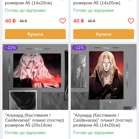
розміром А5 (14х20см)
розміром А5 (14х20см)
Готово до відправки
Готово до відправки
40
40
₴
₴
45 ₴
45 ₴
Купити
Купити
–11%
–11%
"Алукард (Кастлванія /
"Алукард (Кастлванія /
Castlevania)" плакат (постер)
Castlevania)" плакат (постер)
розміром А5 (20х14см)
розміром А5 (14х20см)
Готово до відправки
Готово до відправки