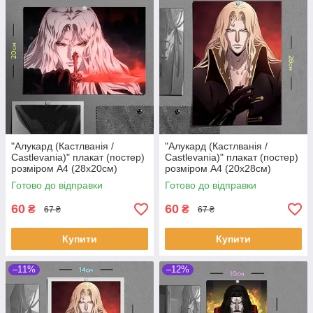
"Алукард (Кастлванія /
"Алукард (Кастлванія /
Castlevania)" плакат (постер)
Castlevania)" плакат (постер)
розміром А4 (28х20см)
розміром А4 (20х28см)
Готово до відправки
Готово до відправки
60
60
₴
₴
67 ₴
67 ₴
Купити
Купити
–11%
–12%