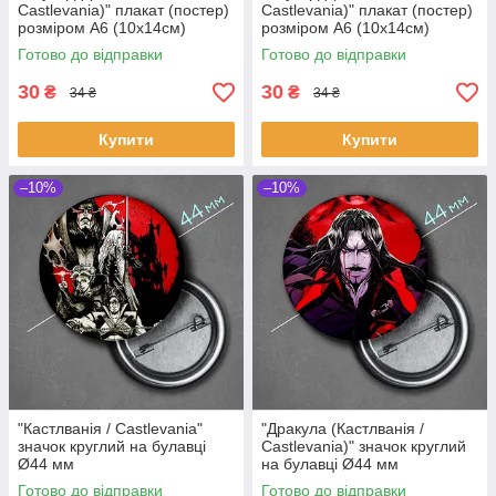
Castlevania)" плакат (постер)
Castlevania)" плакат (постер)
розміром А6 (10х14см)
розміром А6 (10х14см)
Готово до відправки
Готово до відправки
30
30
₴
₴
34 ₴
34 ₴
Купити
Купити
–10%
–10%
"Кастлванія / Castlevania"
"Дракула (Кастлванія /
значок круглий на булавці
Castlevania)" значок круглий
Ø44 мм
на булавці Ø44 мм
Готово до відправки
Готово до відправки