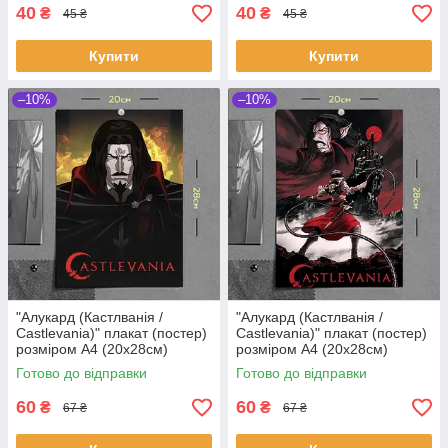
40
40
₴
₴
45 ₴
45 ₴
Купити
Купити
–10%
–10%
"Алукард (Кастлванія /
"Алукард (Кастлванія /
Castlevania)" плакат (постер)
Castlevania)" плакат (постер)
розміром А4 (20х28см)
розміром А4 (20х28см)
Готово до відправки
Готово до відправки
60
60
₴
₴
67 ₴
67 ₴