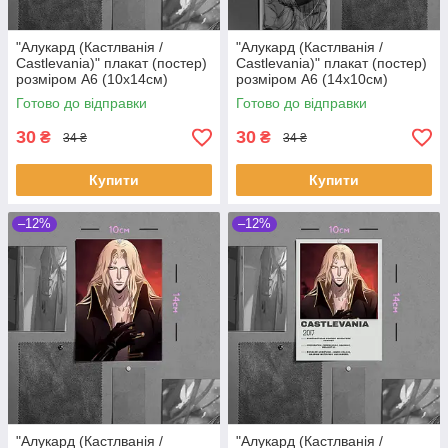
"Алукард (Кастлванія /
"Алукард (Кастлванія /
Castlevania)" плакат (постер)
Castlevania)" плакат (постер)
розміром А6 (10х14см)
розміром А6 (14х10см)
Готово до відправки
Готово до відправки
30
30
₴
₴
34 ₴
34 ₴
Купити
Купити
–12%
–12%
"Алукард (Кастлванія /
"Алукард (Кастлванія /