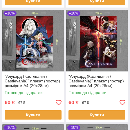
Купити
Купити
–10%
–10%
"Алукард (Кастлванія /
"Алукард (Кастлванія /
Castlevania)" плакат (постер)
Castlevania)" плакат (постер)
розміром А4 (20х28см)
розміром А4 (20х28см)
Готово до відправки
Готово до відправки
60
60
₴
₴
67 ₴
67 ₴
Купити
Купити
–10%
–10%