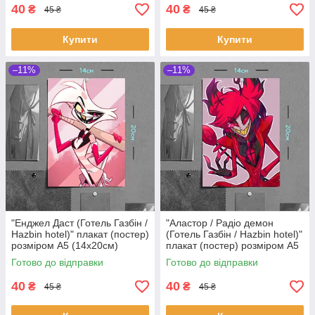
40
40
₴
₴
45 ₴
45 ₴
Купити
Купити
–11%
–11%
"Енджел Даст (Готель Газбін /
"Аластор / Радіо демон
Hazbin hotel)" плакат (постер)
(Готель Газбін / Hazbin hotel)"
розміром А5 (14х20см)
плакат (постер) розміром А5
(14х20см)
Готово до відправки
Готово до відправки
40
40
₴
₴
45 ₴
45 ₴