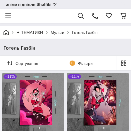
аніме підпілля Shalfiki ツ
✦ ТЕМАТИКИ
Мульти
Готель Газбін
Готель Газбін
Сортування
0
Фільтри
–11%
–11%