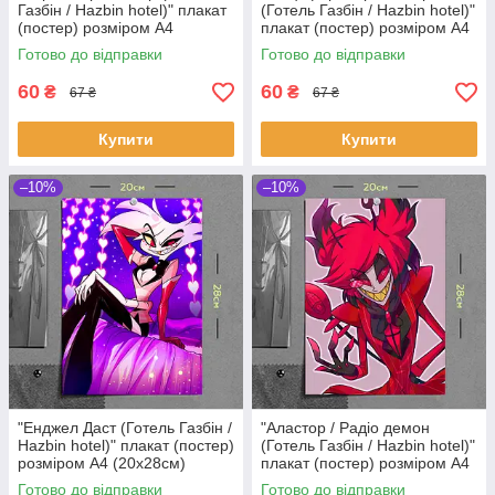
Газбін / Hazbin hotel)" плакат
(Готель Газбін / Hazbin hotel)"
(постер) розміром А4
плакат (постер) розміром А4
(20х28см)
(20х28см)
Готово до відправки
Готово до відправки
60
60
₴
₴
67 ₴
67 ₴
Купити
Купити
–10%
–10%
"Енджел Даст (Готель Газбін /
"Аластор / Радіо демон
Hazbin hotel)" плакат (постер)
(Готель Газбін / Hazbin hotel)"
розміром А4 (20х28см)
плакат (постер) розміром А4
(20х28см)
Готово до відправки
Готово до відправки