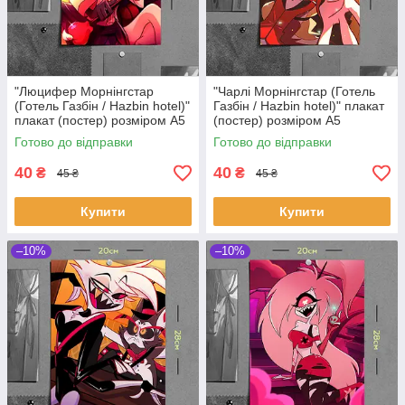
"Люцифер Морнінгстар
"Чарлі Морнінгстар (Готель
(Готель Газбін / Hazbin hotel)"
Газбін / Hazbin hotel)" плакат
плакат (постер) розміром А5
(постер) розміром А5
(14х20см)
(14х20см)
Готово до відправки
Готово до відправки
40
40
₴
₴
45 ₴
45 ₴
Купити
Купити
–10%
–10%