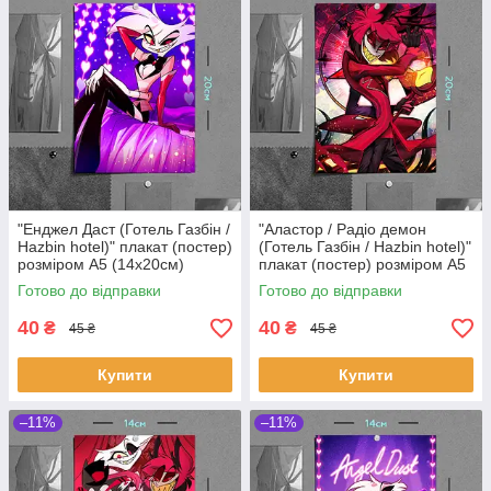
"Енджел Даст (Готель Газбін /
"Аластор / Радіо демон
Hazbin hotel)" плакат (постер)
(Готель Газбін / Hazbin hotel)"
розміром А5 (14х20см)
плакат (постер) розміром А5
(14х20см)
Готово до відправки
Готово до відправки
40
40
₴
₴
45 ₴
45 ₴
Купити
Купити
–11%
–11%