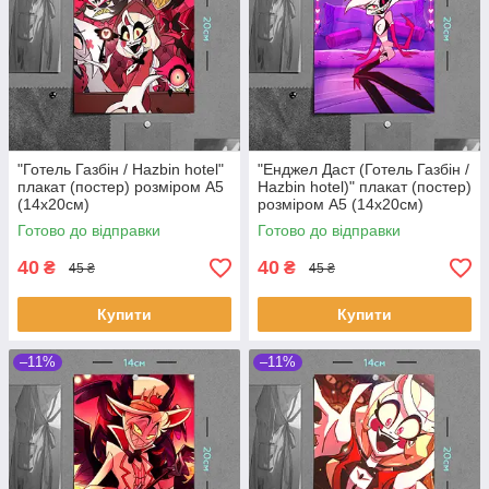
"Готель Газбін / Hazbin hotel"
"Енджел Даст (Готель Газбін /
плакат (постер) розміром А5
Hazbin hotel)" плакат (постер)
(14х20см)
розміром А5 (14х20см)
Готово до відправки
Готово до відправки
40
40
₴
₴
45 ₴
45 ₴
Купити
Купити
–11%
–11%