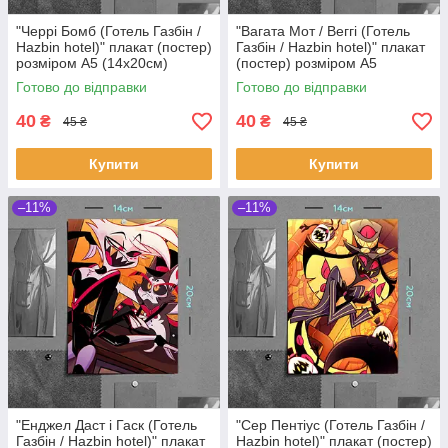
"Черрі Бомб (Готель Газбін /
"Вагата Мот / Веггі (Готель
Hazbin hotel)" плакат (постер)
Газбін / Hazbin hotel)" плакат
розміром А5 (14х20см)
(постер) розміром А5
(14х20см)
Готово до відправки
Готово до відправки
40
40
₴
₴
45 ₴
45 ₴
Купити
Купити
–11%
–11%
"Енджел Даст і Гаск (Готель
"Сер Пентіус (Готель Газбін /
Газбін / Hazbin hotel)" плакат
Hazbin hotel)" плакат (постер)