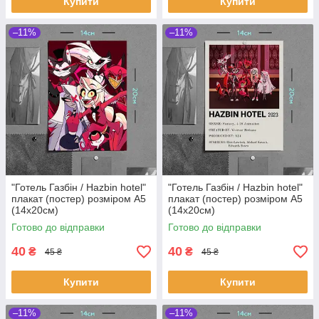
Купити
Купити
–11%
–11%
"Готель Газбін / Hazbin hotel"
"Готель Газбін / Hazbin hotel"
плакат (постер) розміром А5
плакат (постер) розміром А5
(14х20см)
(14х20см)
Готово до відправки
Готово до відправки
40
40
₴
₴
45 ₴
45 ₴
Купити
Купити
–11%
–11%