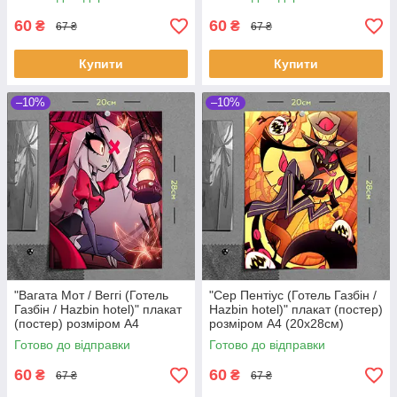
60
60
₴
₴
67 ₴
67 ₴
Купити
Купити
–10%
–10%
"Вагата Мот / Веггі (Готель
"Сер Пентіус (Готель Газбін /
Газбін / Hazbin hotel)" плакат
Hazbin hotel)" плакат (постер)
(постер) розміром А4
розміром А4 (20х28см)
(20х28см)
Готово до відправки
Готово до відправки
60
60
₴
₴
67 ₴
67 ₴