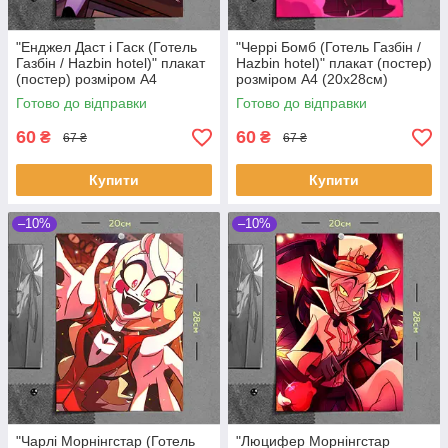
"Енджел Даст і Гаск (Готель
"Черрі Бомб (Готель Газбін /
Газбін / Hazbin hotel)" плакат
Hazbin hotel)" плакат (постер)
(постер) розміром А4
розміром А4 (20х28см)
(20х28см)
Готово до відправки
Готово до відправки
60
60
₴
₴
67 ₴
67 ₴
Купити
Купити
–10%
–10%
"Чарлі Морнінгстар (Готель
"Люцифер Морнінгстар