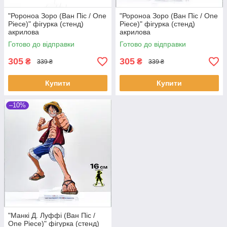
"Ророноа Зоро (Ван Піс / One
"Ророноа Зоро (Ван Піс / One
Piece)" фігурка (стенд)
Piece)" фігурка (стенд)
акрилова
акрилова
Готово до відправки
Готово до відправки
305
305
₴
₴
339 ₴
339 ₴
Купити
Купити
–10%
"Манкі Д. Луффі (Ван Піс /
One Piece)" фігурка (стенд)