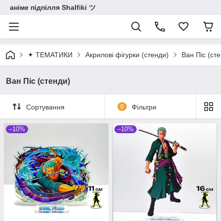
аніме підпілля Shalfiki ツ
✦ ТЕМАТИКИ
Акрилові фігурки (стенди)
Ван Піс (ст
Ван Піс (стенди)
Сортування
0
Фільтри
–10%
–10%