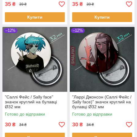
35
35
₴
₴
39 ₴
39 ₴
Купити
Купити
–12%
–12%
"Саллі Фейс / Sally face"
"Ларрі Джонсон (Саллі Фейс /
значок круглий на булавці
Sally face)" значок круглий на
Ø32 мм
булавці Ø32 мм
Готово до відправки
Готово до відправки
30
30
₴
₴
34 ₴
34 ₴