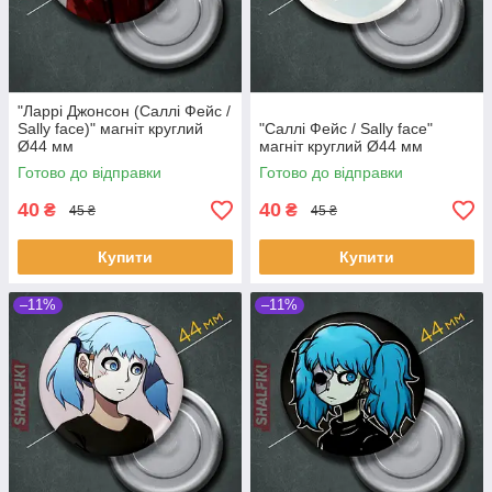
"Ларрі Джонсон (Саллі Фейс /
Sally face)" магніт круглий
"Саллі Фейс / Sally face"
Ø44 мм
магніт круглий Ø44 мм
Готово до відправки
Готово до відправки
40
40
₴
₴
45 ₴
45 ₴
Купити
Купити
–11%
–11%