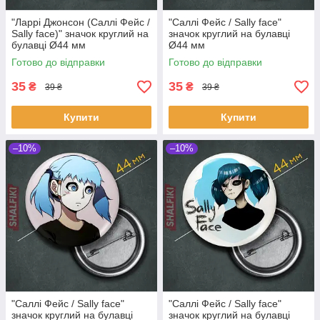
"Ларрі Джонсон (Саллі Фейс /
"Саллі Фейс / Sally face"
Sally face)" значок круглий на
значок круглий на булавці
булавці Ø44 мм
Ø44 мм
Готово до відправки
Готово до відправки
35
35
₴
₴
39 ₴
39 ₴
Купити
Купити
–10%
–10%
"Саллі Фейс / Sally face"
"Саллі Фейс / Sally face"
значок круглий на булавці
значок круглий на булавці