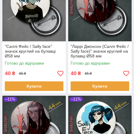
"Саллі Фейс / Sally face"
"Ларрі Джонсон (Саллі Фейс /
значок круглий на булавці
Sally face)" значок круглий на
Ø58 мм
булавці Ø58 мм
Готово до відправки
Готово до відправки
40
40
₴
₴
45 ₴
45 ₴
Купити
Купити
–11%
–11%