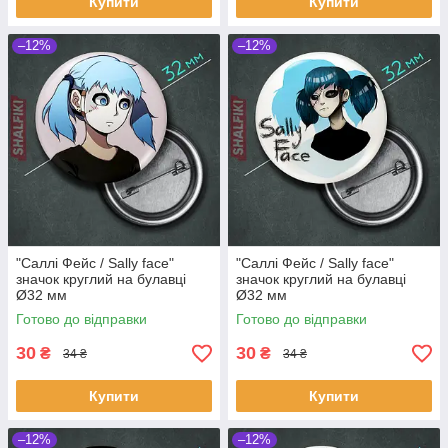
Купити
Купити
–12%
–12%
"Саллі Фейс / Sally face"
"Саллі Фейс / Sally face"
значок круглий на булавці
значок круглий на булавці
Ø32 мм
Ø32 мм
Готово до відправки
Готово до відправки
30
30
₴
₴
34 ₴
34 ₴
Купити
Купити
–12%
–12%