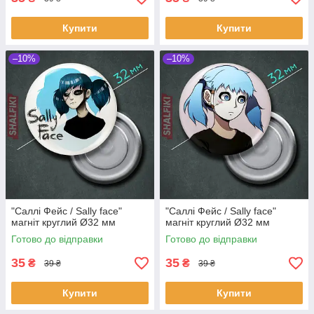
Купити
Купити
–10%
–10%
"Саллі Фейс / Sally face"
"Саллі Фейс / Sally face"
магніт круглий Ø32 мм
магніт круглий Ø32 мм
Готово до відправки
Готово до відправки
35
35
₴
₴
39 ₴
39 ₴
Купити
Купити