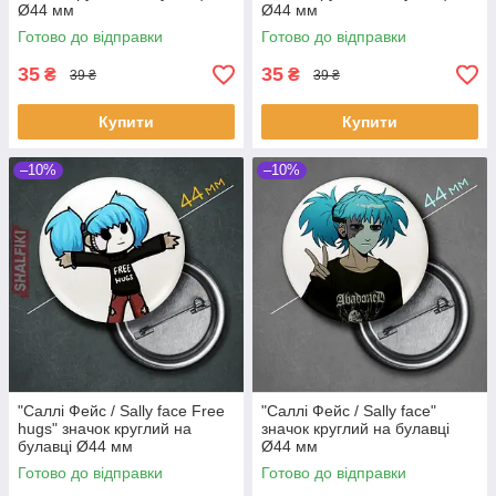
Ø44 мм
Ø44 мм
Готово до відправки
Готово до відправки
35
35
₴
₴
39 ₴
39 ₴
Купити
Купити
–10%
–10%
"Саллі Фейс / Sally face Free
"Саллі Фейс / Sally face"
hugs" значок круглий на
значок круглий на булавці
булавці Ø44 мм
Ø44 мм
Готово до відправки
Готово до відправки