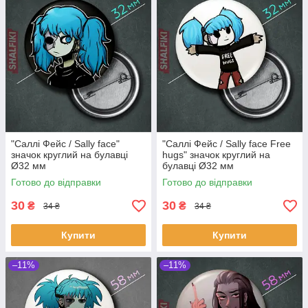
"Саллі Фейс / Sally face"
"Саллі Фейс / Sally face Free
значок круглий на булавці
hugs" значок круглий на
Ø32 мм
булавці Ø32 мм
Готово до відправки
Готово до відправки
30
30
₴
₴
34 ₴
34 ₴
Купити
Купити
–11%
–11%