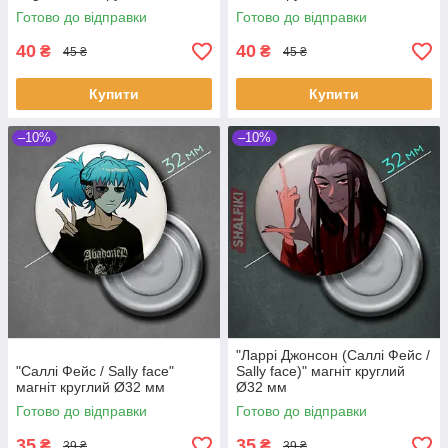
Готово до відправки
Готово до відправки
40
40
₴
₴
45 ₴
45 ₴
Купити
Купити
–10%
–10%
"Ларрі Джонсон (Саллі Фейс /
"Саллі Фейс / Sally face"
Sally face)" магніт круглий
магніт круглий Ø32 мм
Ø32 мм
Готово до відправки
Готово до відправки
35
35
₴
₴
39 ₴
39 ₴