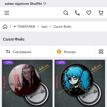
аніме підпілля Shalfiki ツ
✦ ТЕМАТИКИ
Ігри
Саллі Фейс
Саллі Фейс
Сортування
0
Фільтри
–10%
–10%