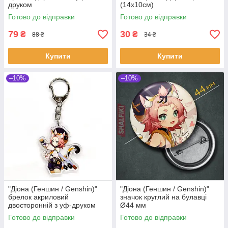
друком
(14х10см)
Готово до відправки
Готово до відправки
79
30
₴
₴
88 ₴
34 ₴
Купити
Купити
–10%
–10%
"Діона (Геншин / Genshin)"
"Діона (Геншин / Genshin)"
брелок акриловий
значок круглий на булавці
двосторонній з уф-друком
Ø44 мм
Готово до відправки
Готово до відправки