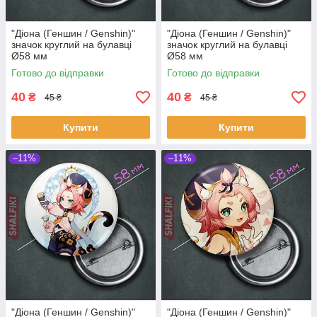
"Діона (Геншин / Genshin)"
"Діона (Геншин / Genshin)"
значок круглий на булавці
значок круглий на булавці
Ø58 мм
Ø58 мм
Готово до відправки
Готово до відправки
40
40
₴
₴
45 ₴
45 ₴
Купити
Купити
–11%
–11%
"Діона (Геншин / Genshin)"
"Діона (Геншин / Genshin)"