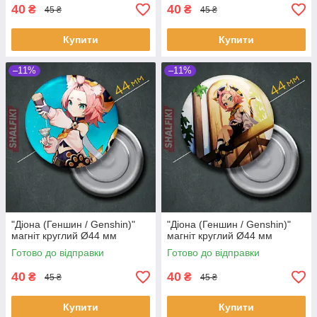
40
40
₴
₴
45 ₴
45 ₴
Купити
Купити
–11%
–11%
"Діона (Геншин / Genshin)"
"Діона (Геншин / Genshin)"
магніт круглий Ø44 мм
магніт круглий Ø44 мм
Готово до відправки
Готово до відправки
40
40
₴
₴
45 ₴
45 ₴
Купити
Купити