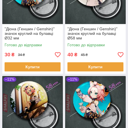
"Діона (Геншин / Genshin)"
"Діона (Геншин / Genshin)"
значок круглий на булавці
значок круглий на булавці
Ø32 мм
Ø58 мм
Готово до відправки
Готово до відправки
30
40
₴
₴
34 ₴
45 ₴
Купити
Купити
–11%
–11%