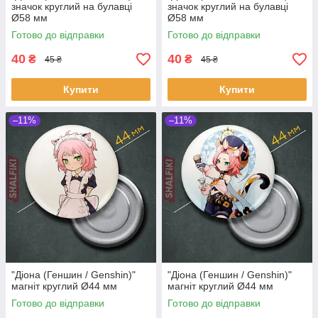
значок круглий на булавці
значок круглий на булавці
Ø58 мм
Ø58 мм
Готово до відправки
Готово до відправки
40
40
₴
₴
45 ₴
45 ₴
Купити
Купити
–11%
–11%
"Діона (Геншин / Genshin)"
"Діона (Геншин / Genshin)"
магніт круглий Ø44 мм
магніт круглий Ø44 мм
Готово до відправки
Готово до відправки