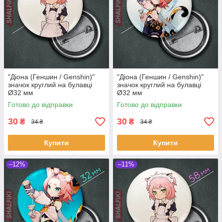
"Діона (Геншин / Genshin)"
"Діона (Геншин / Genshin)"
значок круглий на булавці
значок круглий на булавці
Ø32 мм
Ø32 мм
Готово до відправки
Готово до відправки
30
30
₴
₴
34 ₴
34 ₴
Купити
Купити
–12%
–11%