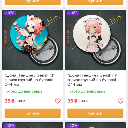
Купити
Купити
–10%
–10%
"Діона (Геншин / Genshin)"
"Діона (Геншин / Genshin)"
значок круглий на булавці
значок круглий на булавці
Ø44 мм
Ø44 мм
Готово до відправки
Готово до відправки
35
35
₴
₴
39 ₴
39 ₴
Купити
Купити
–12%
–12%