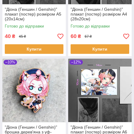
"Діона (Геншин / Genshin)"
"Діона (Геншин / Genshin)"
плакат (постер) розміром А5
плакат (постер) розміром А4
(20х14см)
(28х20см)
Готово до відправки
Готово до відправки
40
60
₴
₴
45 ₴
67 ₴
Купити
Купити
–10%
–12%
"Діона (Геншин / Genshin)"
"Діона (Геншин / Genshin)"
брошка дерев'яна з уф-
плакат (постер) розміром А6