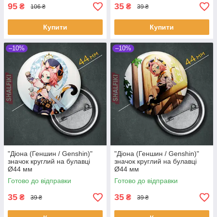
95
35
₴
₴
106 ₴
39 ₴
Купити
Купити
–10%
–10%
"Діона (Геншин / Genshin)"
"Діона (Геншин / Genshin)"
значок круглий на булавці
значок круглий на булавці
Ø44 мм
Ø44 мм
Готово до відправки
Готово до відправки
35
35
₴
₴
39 ₴
39 ₴