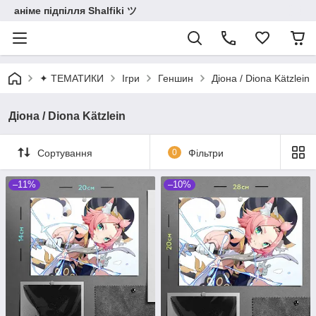
аніме підпілля Shalfiki ツ
✦ ТЕМАТИКИ
Ігри
Геншин
Діона / Diona Kätzlein
Діона / Diona Kätzlein
Сортування
0
Фільтри
–11%
–10%