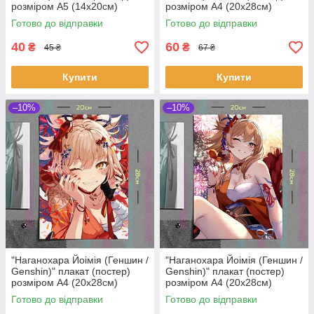
розміром А5 (14х20см)
розміром А4 (20х28см)
Готово до відправки
Готово до відправки
40
60
₴
₴
45 ₴
67 ₴
Купити
Купити
–10%
–10%
"Наганохара Йоімія (Геншин /
"Наганохара Йоімія (Геншин /
Genshin)" плакат (постер)
Genshin)" плакат (постер)
розміром А4 (20х28см)
розміром А4 (20х28см)
Готово до відправки
Готово до відправки