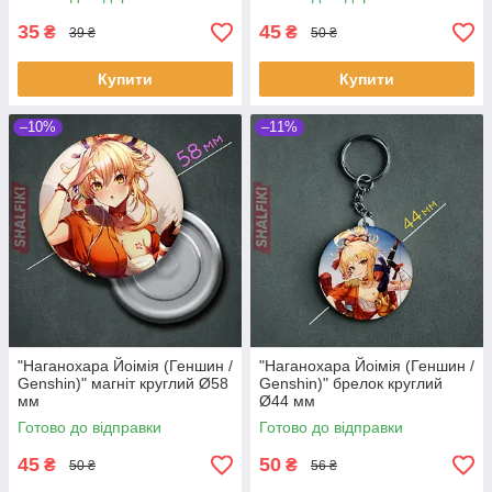
35
45
₴
₴
39 ₴
50 ₴
Купити
Купити
–10%
–11%
"Наганохара Йоімія (Геншин /
"Наганохара Йоімія (Геншин /
Genshin)" магніт круглий Ø58
Genshin)" брелок круглий
мм
Ø44 мм
Готово до відправки
Готово до відправки
45
50
₴
₴
50 ₴
56 ₴