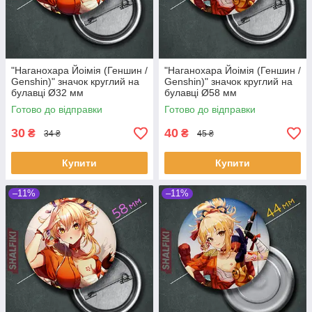
"Наганохара Йоімія (Геншин /
"Наганохара Йоімія (Геншин /
Genshin)" значок круглий на
Genshin)" значок круглий на
булавці Ø32 мм
булавці Ø58 мм
Готово до відправки
Готово до відправки
30
40
₴
₴
34 ₴
45 ₴
Купити
Купити
–11%
–11%