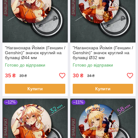
"Наганохара Йоімія (Геншин /
"Наганохара Йоімія (Геншин /
Genshin)" значок круглий на
Genshin)" значок круглий на
булавці Ø44 мм
булавці Ø32 мм
Готово до відправки
Готово до відправки
35
30
₴
₴
39 ₴
34 ₴
Купити
Купити
–12%
–11%