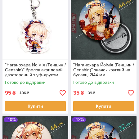
"Наганохара Йоімія (Геншин /
"Наганохара Йоімія (Геншин /
Genshin)" брелок акриловий
Genshin)" значок круглий на
двосторонній з уф-друком
булавці Ø44 мм
Готово до відправки
Готово до відправки
95
35
₴
₴
106 ₴
39 ₴
Купити
Купити
–10%
–12%