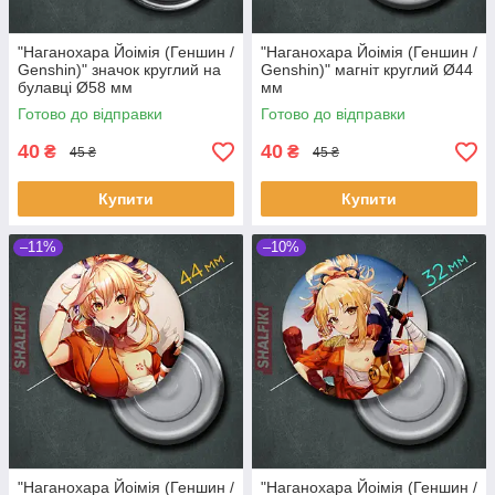
"Наганохара Йоімія (Геншин /
"Наганохара Йоімія (Геншин /
Genshin)" значок круглий на
Genshin)" магніт круглий Ø44
булавці Ø58 мм
мм
Готово до відправки
Готово до відправки
40
40
₴
₴
45 ₴
45 ₴
Купити
Купити
–11%
–10%
"Наганохара Йоімія (Геншин /
"Наганохара Йоімія (Геншин /