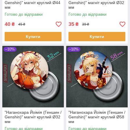
Genshin)" магніт круглий Ø44
Genshin)" магніт круглий Ø32
мм
мм
Готово до відправки
Готово до відправки
40
35
₴
₴
45 ₴
39 ₴
Купити
Купити
–10%
–10%
"Наганохара Йоімія (Геншин /
"Наганохара Йоімія (Геншин /
Genshin)" магніт круглий Ø32
Genshin)" магніт круглий Ø58
мм
мм
Готово до відправки
Готово до відправки