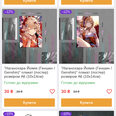
Купити
Купити
–12%
–12%
"Наганохара Йоімія (Геншин /
"Наганохара Йоімія (Геншин /
Genshin)" плакат (постер)
Genshin)" плакат (постер)
розміром А6 (10х14см)
розміром А6 (10х14см)
Готово до відправки
Готово до відправки
30
30
₴
₴
34 ₴
34 ₴
Купити
Купити
–10%
–10%