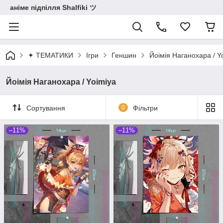
аніме підпілля Shalfiki ツ
✦ ТЕМАТИКИ
Ігри
Геншин
Йоімія Наганохара / Y
Йоімія Наганохара / Yoimiya
Сортування
0
Фільтри
–11%
–11%