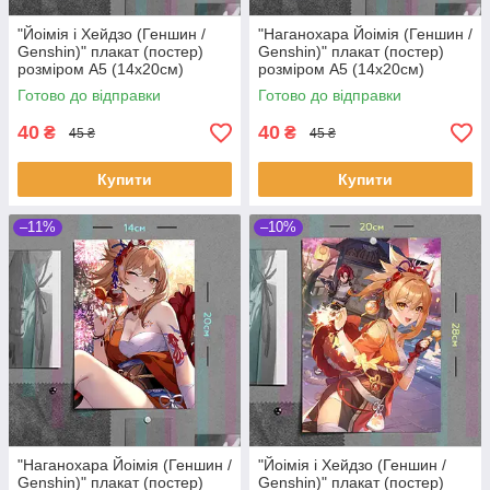
"Йоімія і Хейдзо (Геншин /
"Наганохара Йоімія (Геншин /
Genshin)" плакат (постер)
Genshin)" плакат (постер)
розміром А5 (14х20см)
розміром А5 (14х20см)
Готово до відправки
Готово до відправки
40
40
₴
₴
45 ₴
45 ₴
Купити
Купити
–11%
–10%
"Наганохара Йоімія (Геншин /
"Йоімія і Хейдзо (Геншин /
Genshin)" плакат (постер)
Genshin)" плакат (постер)