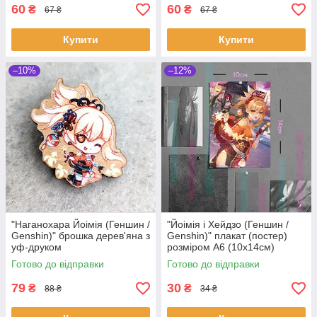
60
60
₴
₴
67 ₴
67 ₴
Купити
Купити
–10%
–12%
"Наганохара Йоімія (Геншин /
"Йоімія і Хейдзо (Геншин /
Genshin)" брошка дерев'яна з
Genshin)" плакат (постер)
уф-друком
розміром А6 (10х14см)
Готово до відправки
Готово до відправки
79
30
₴
₴
88 ₴
34 ₴