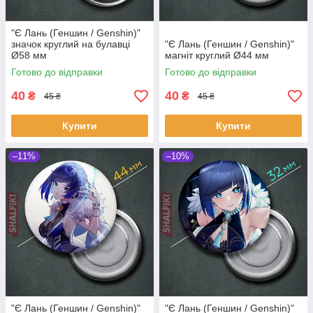
"Є Лань (Геншин / Genshin)"
значок круглий на булавці
"Є Лань (Геншин / Genshin)"
Ø58 мм
магніт круглий Ø44 мм
Готово до відправки
Готово до відправки
40
40
₴
₴
45 ₴
45 ₴
Купити
Купити
–11%
–10%
"Є Лань (Геншин / Genshin)"
"Є Лань (Геншин / Genshin)"