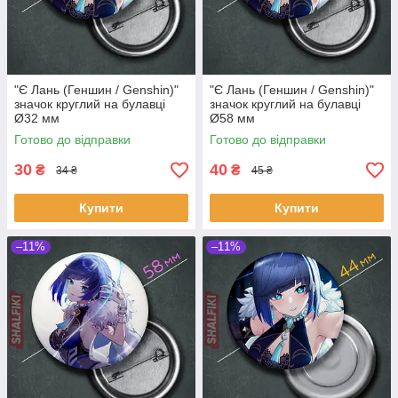
"Є Лань (Геншин / Genshin)"
"Є Лань (Геншин / Genshin)"
значок круглий на булавці
значок круглий на булавці
Ø32 мм
Ø58 мм
Готово до відправки
Готово до відправки
30
40
₴
₴
34 ₴
45 ₴
Купити
Купити
–11%
–11%