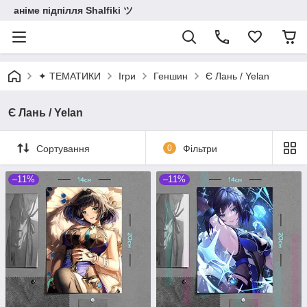
аніме підпілля Shalfiki ツ
✦ ТЕМАТИКИ
Ігри
Геншин
Є Лань / Yelan
Є Лань / Yelan
Сортування
0
Фільтри
–11%
–11%