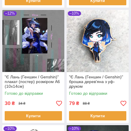
Купити
Купити
–12%
–10%
"Є Лань (Геншин / Genshin)"
"Є Лань (Геншин / Genshin)"
плакат (постер) розміром А6
брошка дерев'яна з уф-
(10х14см)
друком
Готово до відправки
Готово до відправки
30
79
₴
₴
34 ₴
88 ₴
Купити
Купити
–10%
–10%