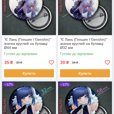
"Є Лань (Геншин / Genshin)"
"Є Лань (Геншин / Genshin)"
значок круглий на булавці
значок круглий на булавці
Ø44 мм
Ø32 мм
Готово до відправки
Готово до відправки
35
30
₴
₴
39 ₴
34 ₴
Купити
Купити
–12%
–11%