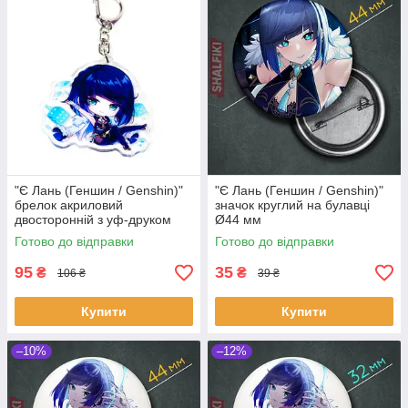
"Є Лань (Геншин / Genshin)"
"Є Лань (Геншин / Genshin)"
брелок акриловий
значок круглий на булавці
двосторонній з уф-друком
Ø44 мм
Готово до відправки
Готово до відправки
95
35
₴
₴
106 ₴
39 ₴
Купити
Купити
–10%
–12%