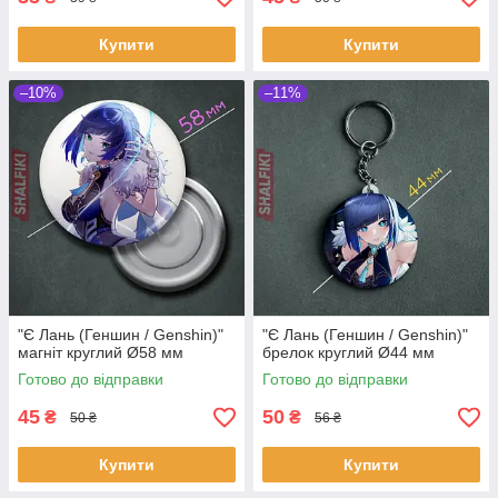
Купити
Купити
–10%
–11%
"Є Лань (Геншин / Genshin)"
"Є Лань (Геншин / Genshin)"
магніт круглий Ø58 мм
брелок круглий Ø44 мм
Готово до відправки
Готово до відправки
45
50
₴
₴
50 ₴
56 ₴
Купити
Купити