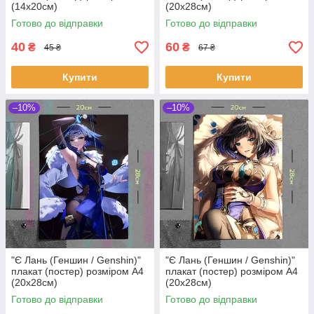
(14х20см)
(20х28см)
Готово до відправки
Готово до відправки
40
60
₴
₴
45 ₴
67 ₴
Купити
Купити
–10%
–10%
"Є Лань (Геншин / Genshin)"
"Є Лань (Геншин / Genshin)"
плакат (постер) розміром А4
плакат (постер) розміром А4
(20х28см)
(20х28см)
Готово до відправки
Готово до відправки