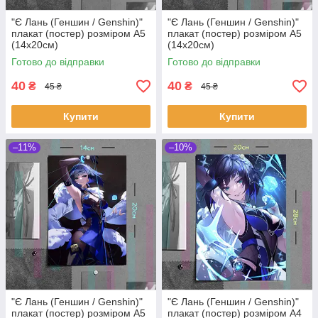
"Є Лань (Геншин / Genshin)"
"Є Лань (Геншин / Genshin)"
плакат (постер) розміром А5
плакат (постер) розміром А5
(14х20см)
(14х20см)
Готово до відправки
Готово до відправки
40
40
₴
₴
45 ₴
45 ₴
Купити
Купити
–11%
–10%
"Є Лань (Геншин / Genshin)"
"Є Лань (Геншин / Genshin)"
плакат (постер) розміром А5
плакат (постер) розміром А4