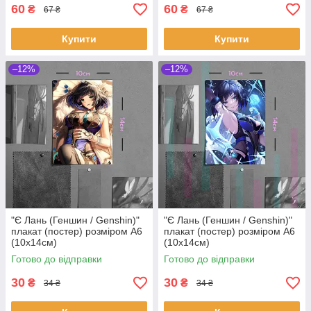
60
60
₴
₴
67 ₴
67 ₴
Купити
Купити
–12%
–12%
"Є Лань (Геншин / Genshin)"
"Є Лань (Геншин / Genshin)"
плакат (постер) розміром А6
плакат (постер) розміром А6
(10х14см)
(10х14см)
Готово до відправки
Готово до відправки
30
30
₴
₴
34 ₴
34 ₴