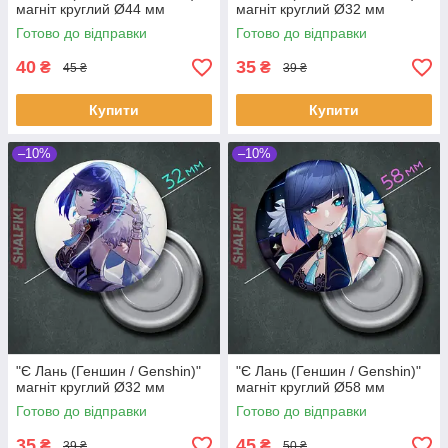
магніт круглий Ø44 мм
магніт круглий Ø32 мм
Готово до відправки
Готово до відправки
40
35
₴
₴
45 ₴
39 ₴
Купити
Купити
–10%
–10%
"Є Лань (Геншин / Genshin)"
"Є Лань (Геншин / Genshin)"
магніт круглий Ø32 мм
магніт круглий Ø58 мм
Готово до відправки
Готово до відправки
35
45
₴
₴
39 ₴
50 ₴