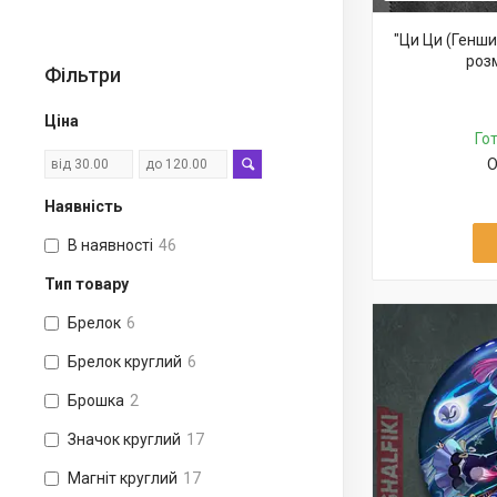
"Ци Ци (Генши
роз
Фільтри
Ціна
Го
О
Наявність
В наявності
46
Тип товару
Брелок
6
Брелок круглий
6
Брошка
2
Значок круглий
17
Магніт круглий
17