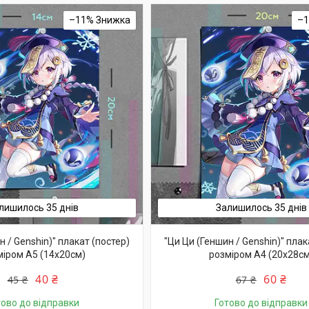
–11%
–
лишилось 35 днів
Залишилось 35 днів
н / Genshin)" плакат (постер)
"Ци Ци (Геншин / Genshin)" плак
міром А5 (14х20см)
розміром А4 (20х28см
40 ₴
60 ₴
45 ₴
67 ₴
тово до відправки
Готово до відправки