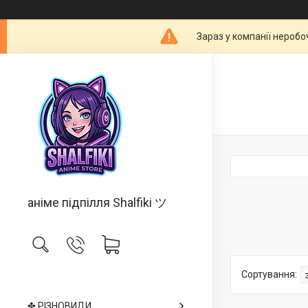
Зараз у компанії неробо
аніме підпілля Shalfiki ツ
✤ РІЗНОВИДИ