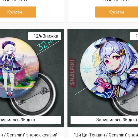
Купити
Купити
–12%
–
лишилось 35 днів
Залишилось 35 днів
н / Genshin)" значок круглий
"Ци Ци (Геншин / Genshin)" зна