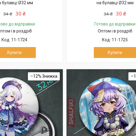
а булавці Ø32 мм
на булавці Ø32 мм
30 ₴
30 ₴
34 ₴
34 ₴
тово до відправки
Готово до відправки
птом і в роздріб
Оптом і в роздріб
11-1724
11-1725
Купити
Купити
–12%
–