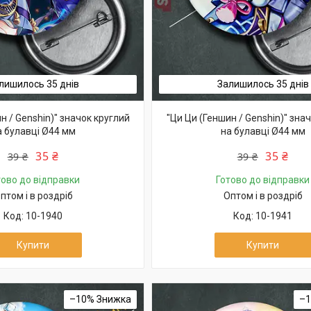
лишилось 35 днів
Залишилось 35 днів
н / Genshin)" значок круглий
"Ци Ци (Геншин / Genshin)" зна
а булавці Ø44 мм
на булавці Ø44 мм
35 ₴
35 ₴
39 ₴
39 ₴
тово до відправки
Готово до відправки
птом і в роздріб
Оптом і в роздріб
10-1940
10-1941
Купити
Купити
–10%
–