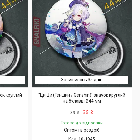
Залишилось 35 днів
чок круглий
"Ци Ци (Геншин / Genshin)" значок круглий
на булавці Ø44 мм
35 ₴
39 ₴
Готово до відправки
Оптом і в роздріб
10-1945