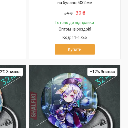
на булавці Ø32 мм
30 ₴
34 ₴
Готово до відправки
Оптом і в роздріб
11-1726
Купити
12%
–12%