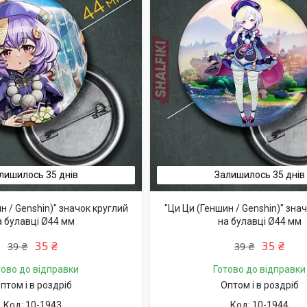
лишилось 35 днів
Залишилось 35 днів
н / Genshin)" значок круглий
"Ци Ци (Геншин / Genshin)" зна
а булавці Ø44 мм
на булавці Ø44 мм
35 ₴
35 ₴
39 ₴
39 ₴
тово до відправки
Готово до відправки
птом і в роздріб
Оптом і в роздріб
10-1943
10-1944