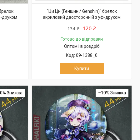
 брелок
"Ци Ци (Геншин / Genshin)" брелок
ф-друком
акриловий двосторонній з уф-друком
120 ₴
134 ₴
Готово до відправки
Оптом і в роздріб
09-1388_0
Купити
10%
–10%