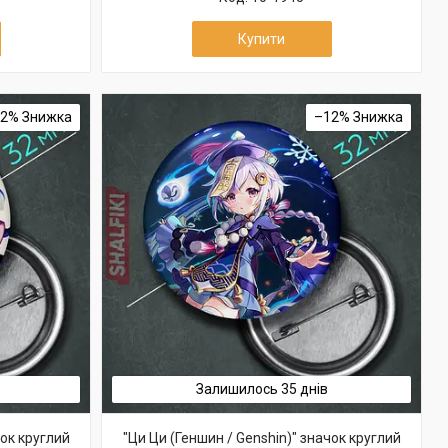
Купити
12%
–12%
Залишилось 35 днів
чок круглий
"Ци Ци (Геншин / Genshin)" значок круглий