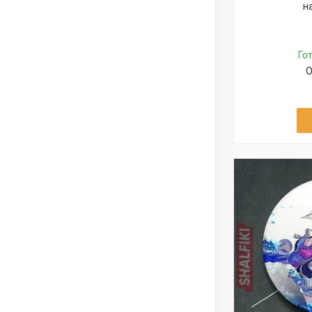
н
Го
О