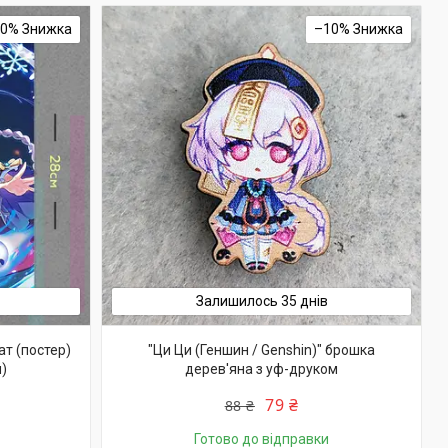
10%
–10%
Залишилось 35 днів
ат (постер)
"Ци Ци (Геншин / Genshin)" брошка
)
дерев'яна з уф-друком
79 ₴
88 ₴
Готово до відправки