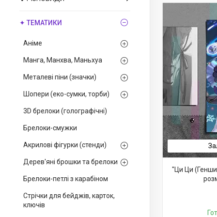
✦ ТЕМАТИКИ
Аніме
Манга, Манхва, Маньхуа
Металеві піни (значки)
Шопери (еко-сумки, торби)
3D брелоки (голографічні)
Брелоки-смужки
Акрилові фігурки (стенди)
За
Дерев'яні брошки та брелоки
"Ци Ци (Генши
Брелоки-петлі з карабіном
роз
Стрічки для бейджів, карток,
ключів
Го