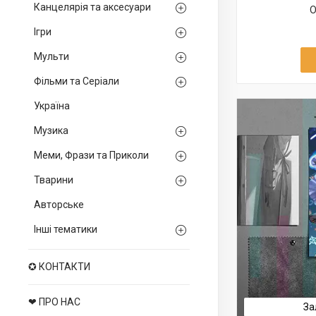
Канцелярія та аксесуари
О
Ігри
Мульти
Фільми та Серіали
Україна
Музика
Меми, Фрази та Приколи
Тварини
Авторське
Інші тематики
✪ КОНТАКТИ
❤ ПРО НАС
За