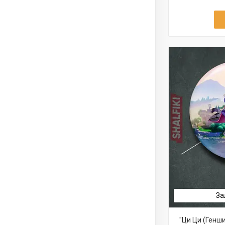
За
"Ци Ци (Генши