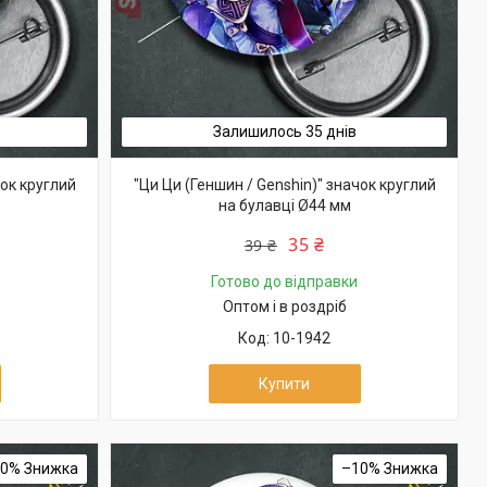
Залишилось 35 днів
чок круглий
"Ци Ци (Геншин / Genshin)" значок круглий
на булавці Ø44 мм
35 ₴
39 ₴
Готово до відправки
Оптом і в роздріб
10-1942
Купити
10%
–10%