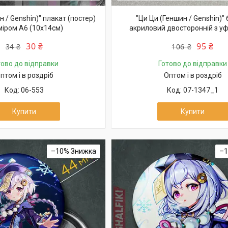
н / Genshin)" плакат (постер)
"Ци Ци (Геншин / Genshin)"
міром А6 (10х14см)
акриловий двосторонній з у
30 ₴
95 ₴
34 ₴
106 ₴
тово до відправки
Готово до відправки
птом і в роздріб
Оптом і в роздріб
06-553
07-1347_1
Купити
Купити
–10%
–