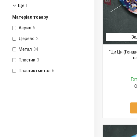
Ще 1
Матеріал товару
Акрил
6
За
Дерево
2
Метал
34
"Ци Ци (Генши
н
Пластик
3
Пластик і метал
6
Го
О