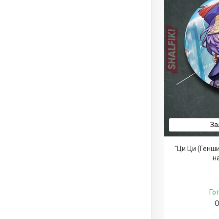
За
"Ци Ци (Генши
н
Го
О