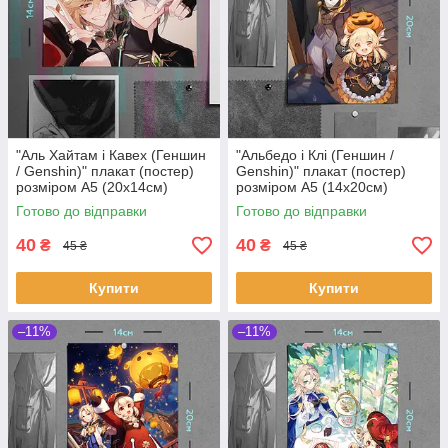
"Аль Хайтам і Кавех (Геншин
"Альбедо і Клі (Геншин /
/ Genshin)" плакат (постер)
Genshin)" плакат (постер)
розміром А5 (20х14см)
розміром А5 (14х20см)
Готово до відправки
Готово до відправки
40
40
₴
₴
45 ₴
45 ₴
Купити
Купити
–11%
–11%