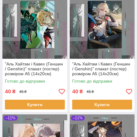
"Аль Хайтам і Кавех (Геншин
"Аль Хайтам і Кавех (Геншин
/ Genshin)" плакат (постер)
/ Genshin)" плакат (постер)
розміром А5 (14х20см)
розміром А5 (14х20см)
Готово до відправки
Готово до відправки
40
40
₴
₴
45 ₴
45 ₴
Купити
Купити
–11%
–11%