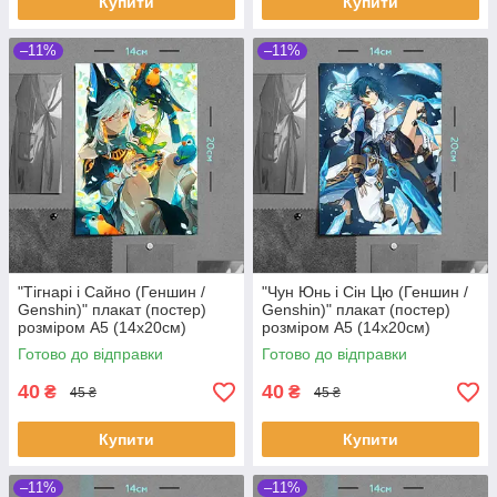
Купити
Купити
–11%
–11%
"Тігнарі і Сайно (Геншин /
"Чун Юнь і Сін Цю (Геншин /
Genshin)" плакат (постер)
Genshin)" плакат (постер)
розміром А5 (14х20см)
розміром А5 (14х20см)
Готово до відправки
Готово до відправки
40
40
₴
₴
45 ₴
45 ₴
Купити
Купити
–11%
–11%