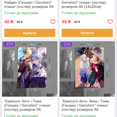
Райден (Геншин / Genshin)"
Genshin)" плакат (постер)
плакат (постер) розміром А5
розміром А5 (14х20см)
(14х20см)
Готово до відправки
Готово до відправки
40
40
₴
₴
45 ₴
45 ₴
Купити
Купити
–11%
–11%
"Камісато Аято і Тома
"Камісато Аято, Аяка і Тома
(Геншин / Genshin)" плакат
(Геншин / Genshin)" плакат
(постер) розміром А5
(постер) розміром А5
(14х20см)
(14х20см)
Готово до відправки
Готово до відправки