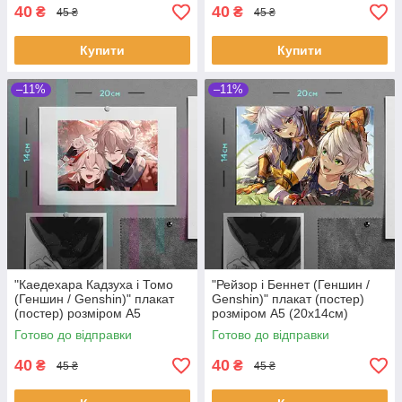
40
40
₴
₴
45 ₴
45 ₴
Купити
Купити
–11%
–11%
"Каедехара Кадзуха і Томо
"Рейзор і Беннет (Геншин /
(Геншин / Genshin)" плакат
Genshin)" плакат (постер)
(постер) розміром А5
розміром А5 (20х14см)
(20х14см)
Готово до відправки
Готово до відправки
40
40
₴
₴
45 ₴
45 ₴