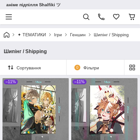
аніме підпілля Shalfiki ツ
✦ ТЕМАТИКИ
Ігри
Геншин
Шипінг / Shipping
Шипінг / Shipping
Сортування
0
Фільтри
–11%
–11%