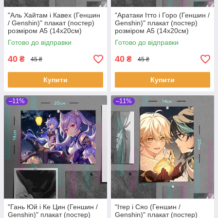
"Аль Хайтам і Кавех (Геншин
"Аратаки Ітто і Горо (Геншин /
/ Genshin)" плакат (постер)
Genshin)" плакат (постер)
розміром А5 (14х20см)
розміром А5 (14х20см)
Готово до відправки
Готово до відправки
40
40
₴
₴
45 ₴
45 ₴
Купити
Купити
–11%
–11%
"Гань Юй і Ке Цин (Геншин /
"Iтер і Сяо (Геншин /
Genshin)" плакат (постер)
Genshin)" плакат (постер)