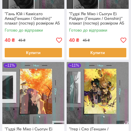
"Гань Юй і Камісато
"Гудзі Яе Міко і Сьогун Еі
Аяка(Геншин / Genshin)"
Райден (Геншин / Genshin)"
плакат (постер) розміром А5
плакат (постер) розміром А5
(20х14см)
(20х14см)
Готово до відправки
Готово до відправки
40
40
₴
₴
45 ₴
45 ₴
Купити
Купити
–11%
–11%
"Гудзі Яе Міко і Сьогун Еі
"Iтер і Сяо (Геншин /