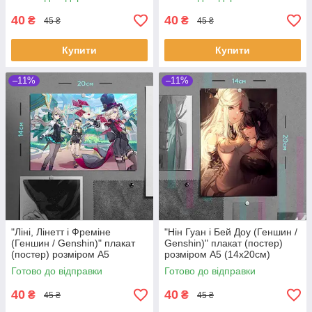
40
40
₴
₴
45 ₴
45 ₴
Купити
Купити
–11%
–11%
"Ліні, Лінетт і Фреміне
"Нін Гуан і Бей Доу (Геншин /
(Геншин / Genshin)" плакат
Genshin)" плакат (постер)
(постер) розміром А5
розміром А5 (14х20см)
(20х14см)
Готово до відправки
Готово до відправки
40
40
₴
₴
45 ₴
45 ₴