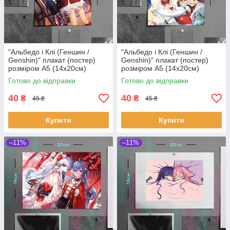
"Альбедо і Клі (Геншин /
"Альбедо і Клі (Геншин /
Genshin)" плакат (постер)
Genshin)" плакат (постер)
розміром А5 (14х20см)
розміром А5 (14х20см)
Готово до відправки
Готово до відправки
40
40
₴
₴
45 ₴
45 ₴
Купити
Купити
–11%
–11%