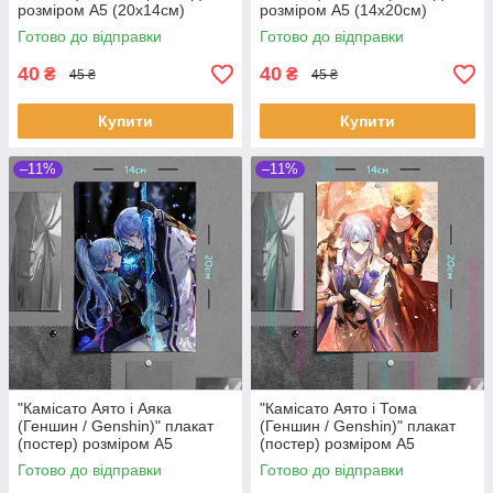
розміром А5 (20х14см)
розміром А5 (14х20см)
Готово до відправки
Готово до відправки
40
40
₴
₴
45 ₴
45 ₴
Купити
Купити
–11%
–11%
"Камісато Аято і Аяка
"Камісато Аято і Тома
(Геншин / Genshin)" плакат
(Геншин / Genshin)" плакат
(постер) розміром А5
(постер) розміром А5
(14х20см)
(14х20см)
Готово до відправки
Готово до відправки