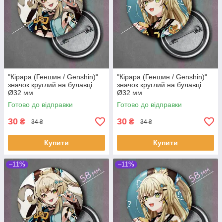
"Кірара (Геншин / Genshin)"
"Кірара (Геншин / Genshin)"
значок круглий на булавці
значок круглий на булавці
Ø32 мм
Ø32 мм
Готово до відправки
Готово до відправки
30
30
₴
₴
34 ₴
34 ₴
Купити
Купити
–11%
–11%