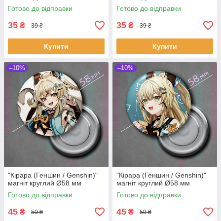
Готово до відправки
Готово до відправки
35
35
₴
₴
39 ₴
39 ₴
Купити
Купити
–10%
–10%
"Кірара (Геншин / Genshin)"
"Кірара (Геншин / Genshin)"
магніт круглий Ø58 мм
магніт круглий Ø58 мм
Готово до відправки
Готово до відправки
45
45
₴
₴
50 ₴
50 ₴