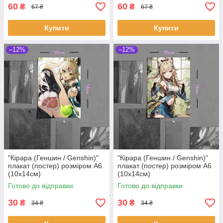
60
60
₴
₴
67 ₴
67 ₴
Купити
Купити
–12%
–12%
"Кірара (Геншин / Genshin)"
"Кірара (Геншин / Genshin)"
плакат (постер) розміром А6
плакат (постер) розміром А6
(10х14см)
(10х14см)
Готово до відправки
Готово до відправки
30
30
₴
₴
34 ₴
34 ₴