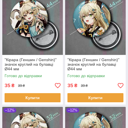
"Кірара (Геншин / Genshin)"
"Кірара (Геншин / Genshin)"
значок круглий на булавці
значок круглий на булавці
Ø44 мм
Ø44 мм
Готово до відправки
Готово до відправки
35
35
₴
₴
39 ₴
39 ₴
Купити
Купити
–12%
–12%