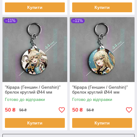
Купити
Купити
–11%
–11%
"Кірара (Геншин / Genshin)"
"Кірара (Геншин / Genshin)"
брелок круглий Ø44 мм
брелок круглий Ø44 мм
Готово до відправки
Готово до відправки
50
50
₴
₴
56 ₴
56 ₴
Купити
Купити