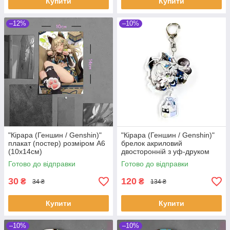
Купити
Купити
–12%
–10%
"Кірара (Геншин / Genshin)"
"Кірара (Геншин / Genshin)"
плакат (постер) розміром А6
брелок акриловий
(10х14см)
двосторонній з уф-друком
Готово до відправки
Готово до відправки
30
120
₴
₴
34 ₴
134 ₴
Купити
Купити
–10%
–10%