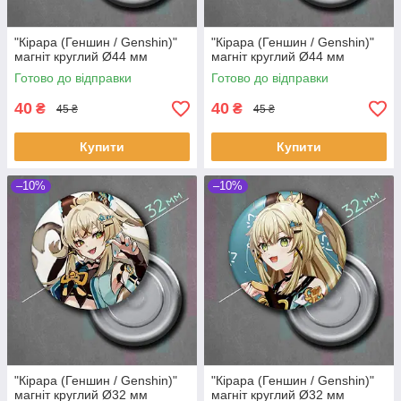
"Кірара (Геншин / Genshin)"
"Кірара (Геншин / Genshin)"
магніт круглий Ø44 мм
магніт круглий Ø44 мм
Готово до відправки
Готово до відправки
40
40
₴
₴
45 ₴
45 ₴
Купити
Купити
–10%
–10%
"Кірара (Геншин / Genshin)"
"Кірара (Геншин / Genshin)"
магніт круглий Ø32 мм
магніт круглий Ø32 мм