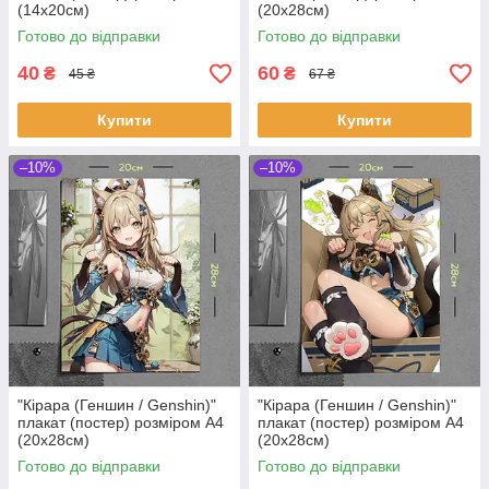
(14х20см)
(20х28см)
Готово до відправки
Готово до відправки
40
60
₴
₴
45 ₴
67 ₴
Купити
Купити
–10%
–10%
"Кірара (Геншин / Genshin)"
"Кірара (Геншин / Genshin)"
плакат (постер) розміром А4
плакат (постер) розміром А4
(20х28см)
(20х28см)
Готово до відправки
Готово до відправки