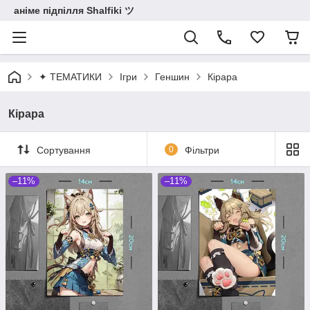
аніме підпілля Shalfiki ツ
✦ ТЕМАТИКИ
Ігри
Геншин
Кірара
Кірара
Сортування
0
Фільтри
–11%
–11%