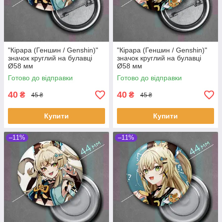
"Кірара (Геншин / Genshin)"
"Кірара (Геншин / Genshin)"
значок круглий на булавці
значок круглий на булавці
Ø58 мм
Ø58 мм
Готово до відправки
Готово до відправки
40
40
₴
₴
45 ₴
45 ₴
Купити
Купити
–11%
–11%