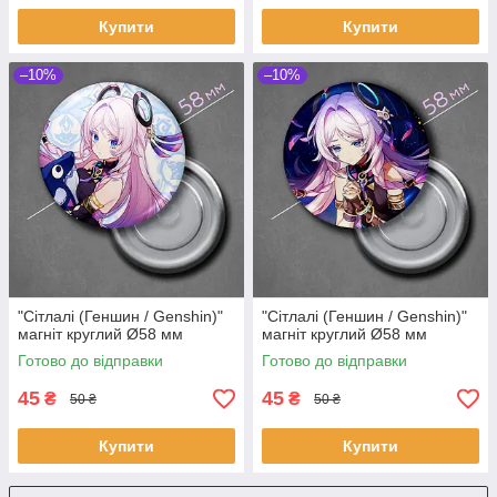
Купити
Купити
–10%
–10%
"Сітлалі (Геншин / Genshin)"
"Сітлалі (Геншин / Genshin)"
магніт круглий Ø58 мм
магніт круглий Ø58 мм
Готово до відправки
Готово до відправки
45
45
₴
₴
50 ₴
50 ₴
Купити
Купити