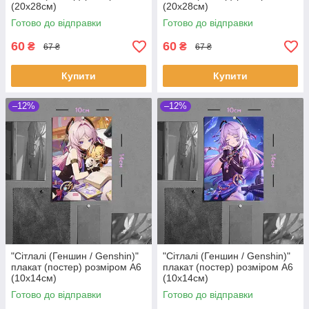
(20х28см)
(20х28см)
Готово до відправки
Готово до відправки
60
60
₴
₴
67 ₴
67 ₴
Купити
Купити
–12%
–12%
"Сітлалі (Геншин / Genshin)"
"Сітлалі (Геншин / Genshin)"
плакат (постер) розміром А6
плакат (постер) розміром А6
(10х14см)
(10х14см)
Готово до відправки
Готово до відправки