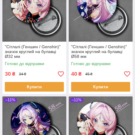
"Сітлалі (Геншин / Genshin)"
"Сітлалі (Геншин / Genshin)"
значок круглий на булавці
значок круглий на булавці
Ø32 мм
Ø58 мм
Готово до відправки
Готово до відправки
30
40
₴
₴
34 ₴
45 ₴
Купити
Купити
–11%
–11%