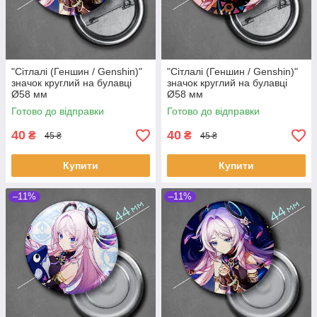
"Сітлалі (Геншин / Genshin)"
"Сітлалі (Геншин / Genshin)"
значок круглий на булавці
значок круглий на булавці
Ø58 мм
Ø58 мм
Готово до відправки
Готово до відправки
40
40
₴
₴
45 ₴
45 ₴
Купити
Купити
–11%
–11%