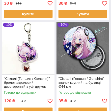
30
30
₴
₴
34 ₴
34 ₴
Купити
Купити
–10%
–10%
"Сітлалі (Геншин / Genshin)"
"Сітлалі (Геншин / Genshin)"
брелок акриловий
значок круглий на булавці
двосторонній з уф-друком
Ø44 мм
Готово до відправки
Готово до відправки
120
35
₴
₴
134 ₴
39 ₴