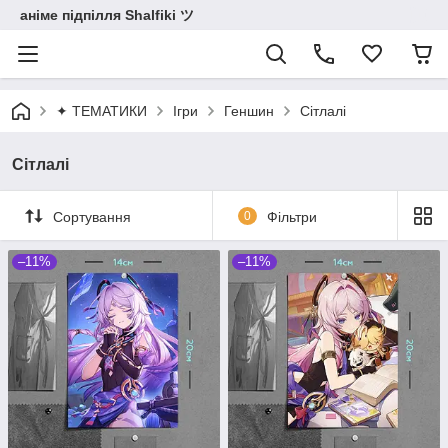
аніме підпілля Shalfiki ツ
✦ ТЕМАТИКИ
Ігри
Геншин
Сітлалі
Сітлалі
Сортування
0
Фільтри
–11%
–11%