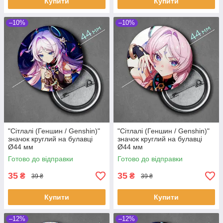
Купити
Купити
–10%
–10%
"Сітлалі (Геншин / Genshin)"
"Сітлалі (Геншин / Genshin)"
значок круглий на булавці
значок круглий на булавці
Ø44 мм
Ø44 мм
Готово до відправки
Готово до відправки
35
35
₴
₴
39 ₴
39 ₴
Купити
Купити
–12%
–12%