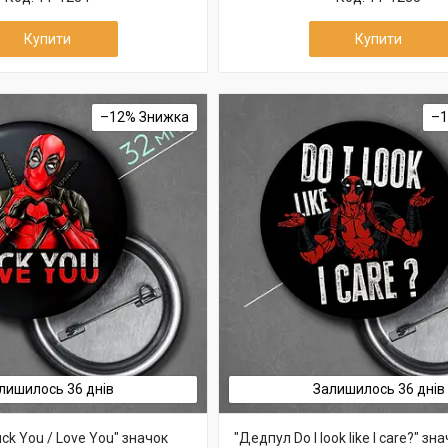
Купити
Купити
–12%
–
лишилось 36 днів
Залишилось 36 днів
ck You / Love You" значок
"Дедпул Do I look like I care?" зн