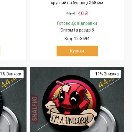
круглий на булавці Ø58 мм
40 ₴
45 ₴
Готово до відправки
Оптом і в роздріб
12-3694
Купити
11%
–11%