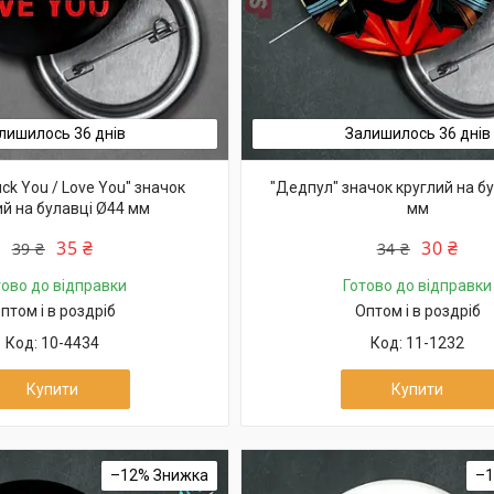
лишилось 36 днів
Залишилось 36 днів
ck You / Love You" значок
"Дедпул" значок круглий на б
ий на булавці Ø44 мм
мм
35 ₴
30 ₴
39 ₴
34 ₴
тово до відправки
Готово до відправки
птом і в роздріб
Оптом і в роздріб
10-4434
11-1232
Купити
Купити
–12%
–