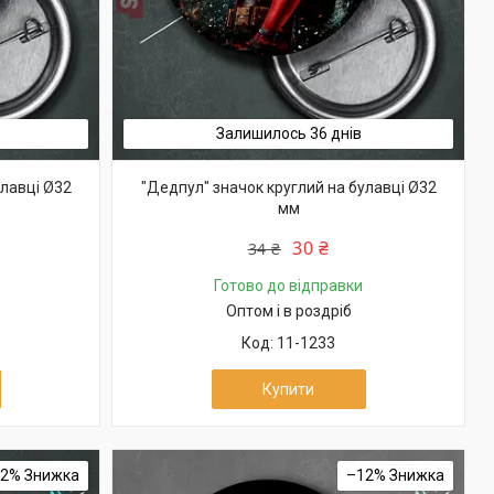
Залишилось 36 днів
улавці Ø32
"Дедпул" значок круглий на булавці Ø32
мм
30 ₴
34 ₴
Готово до відправки
Оптом і в роздріб
11-1233
Купити
12%
–12%