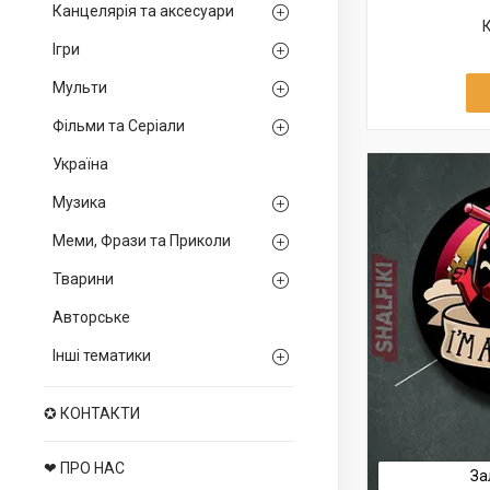
Канцелярія та аксесуари
Ігри
Мульти
Фільми та Серіали
Україна
Музика
Меми, Фрази та Приколи
Тварини
Авторське
Інші тематики
✪ КОНТАКТИ
❤ ПРО НАС
За