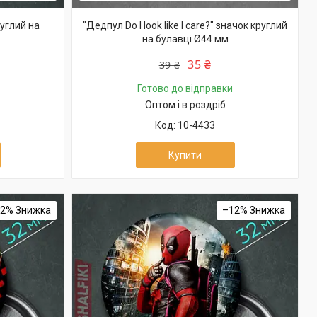
руглий на
"Дедпул Do I look like I care?" значок круглий
на булавці Ø44 мм
35 ₴
39 ₴
Готово до відправки
Оптом і в роздріб
10-4433
Купити
12%
–12%