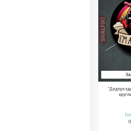
За
"Дедпул єди
кругл
Го
О