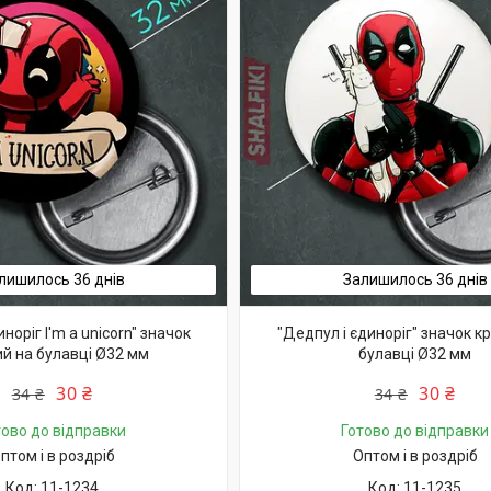
лишилось 36 днів
Залишилось 36 днів
норіг I'm a unicorn" значок
"Дедпул і єдиноріг" значок к
ий на булавці Ø32 мм
булавці Ø32 мм
30 ₴
30 ₴
34 ₴
34 ₴
тово до відправки
Готово до відправки
птом і в роздріб
Оптом і в роздріб
11-1234
11-1235