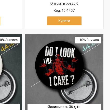
Оптом і в роздріб
10-1407
Купити
10%
–10%
Залишилось 36 днів