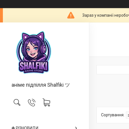
Зараз у компанії неробо
аніме підпілля Shalfiki ツ
✤ РІЗНОВИДИ