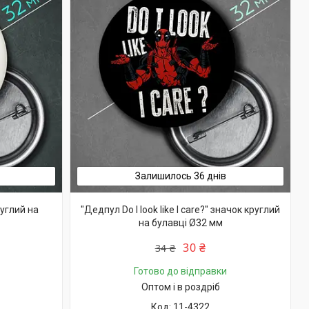
Залишилось 36 днів
руглий на
"Дедпул Do I look like I care?" значок круглий
на булавці Ø32 мм
30 ₴
34 ₴
Готово до відправки
Оптом і в роздріб
11-4322