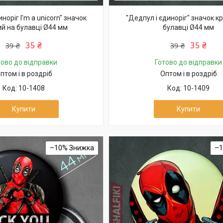
норіг I'm a unicorn" значок
"Дедпул і єдиноріг" значок к
ий на булавці Ø44 мм
булавці Ø44 мм
35 ₴
35 ₴
39 ₴
39 ₴
тово до відправки
Готово до відправки
птом і в роздріб
Оптом і в роздріб
10-1408
10-1409
Купити
Купити
–10%
–