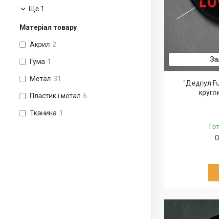
Ще 1
Матеріал товару
Акрил
2
За
Гума
1
Метал
31
"Дедпул Fu
кругл
Пластик і метал
6
Тканина
1
Го
О