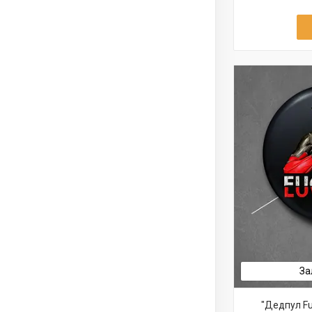
За
"Дедпул Fu