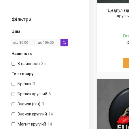
"Дедпул єди
кругл
Фільтри
Ціна
Го
О
Наявність
В наявності
35
Тип товару
Брелок
3
Брелок круглий
6
Значок (пін)
3
Значок круглий
14
Магніт круглий
14