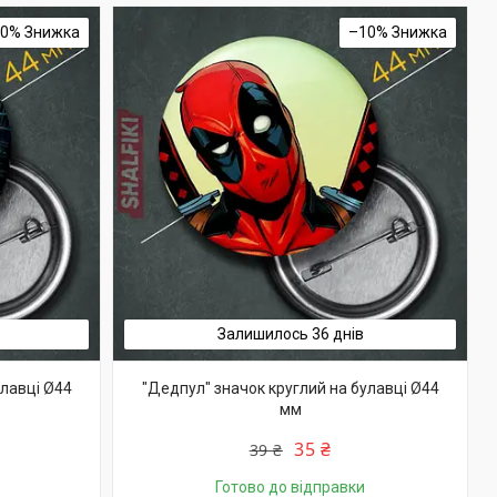
10%
–10%
Залишилось 36 днів
улавці Ø44
"Дедпул" значок круглий на булавці Ø44
мм
35 ₴
39 ₴
Готово до відправки