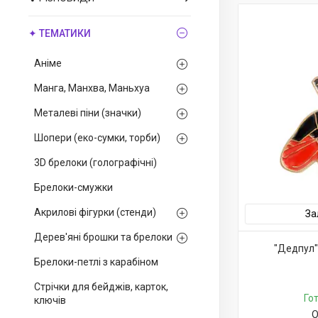
✦ ТЕМАТИКИ
Аніме
Манга, Манхва, Маньхуа
Металеві піни (значки)
Шопери (еко-сумки, торби)
3D брелоки (голографічні)
Брелоки-смужки
Акрилові фігурки (стенди)
За
Дерев'яні брошки та брелоки
"Дедпул"
Брелоки-петлі з карабіном
Стрічки для бейджів, карток,
Го
ключів
О