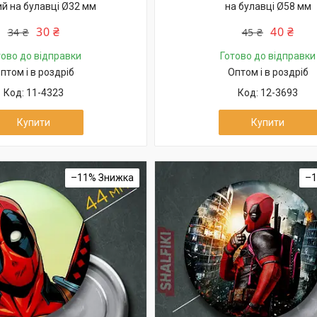
ий на булавці Ø32 мм
на булавці Ø58 мм
30 ₴
40 ₴
34 ₴
45 ₴
тово до відправки
Готово до відправки
птом і в роздріб
Оптом і в роздріб
11-4323
12-3693
Купити
Купити
–11%
–