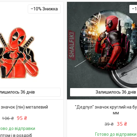
–10%
–
лишилось 36 днів
Залишилось 36 днів
 значок (пін) металевий
"Дедпул" значок круглий на б
мм
95 ₴
106 ₴
35 ₴
39 ₴
тово до відправки
Готово до відправки
птом і в роздріб