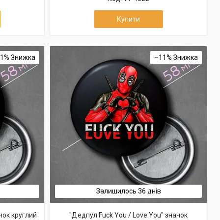
Купити
11%
–11%
Залишилось 36 днів
ачок круглий
"Дедпул Fuck You / Love You" значок