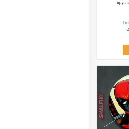
кругл
Го
О