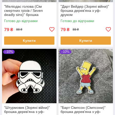
"Меліодас голова (Сім
"Дарт Вейдер (Зоряні війни)"
смертних гріхів / Seven
брошка дерев'яна з уф-
deadly sins)" брошка
друком
дерев'яна з уф-друком
Готово до відправки
Готово до відправки
79
79
₴
₴
88 ₴
88 ₴
Купити
Купити
–10%
–10%
"Штурмовик (Зоряні війни)"
"Барт Сімпсон (Сімпсони)"
брошка дерев'яна з уф-
брошка дерев'яна з уф-