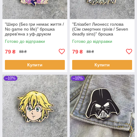
"Широ (Без гри немає життя /
"Елізабет Лионесс голова
No game no life)" брошка
(Сім смертних гріхів / Seven
дерев'яна з уф-друком
deadly sins)" брошка
дерев'яна з уф-друком
Готово до відправки
Готово до відправки
79
79
₴
₴
88 ₴
88 ₴
Купити
Купити
–10%
–10%