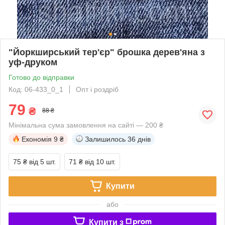
"Йоркширський тер'єр" брошка дерев'яна з
уф-друком
Готово до відправки
Код: 06-433_0_1
Опт і роздріб
79
₴
88 ₴
Мінімальна сума замовлення на сайті — 200 ₴
Економія
9 ₴
Залишилось
36 днів
75 ₴
від 5 шт.
71 ₴
від 10 шт.
Купити
або
Купити з