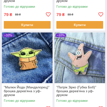
друком
друком
Готово до відправки
Готово до відправки
79
79
₴
₴
88 ₴
88 ₴
Купити
Купити
–10%
–10%
"Малюк Йода (Мандалорец)"
"Патрік Зірко (Губка Боб)"
брошка дерев'яна з уф-
брошка дерев'яна з уф-
друком
друком
Готово до відправки
Готово до відправки