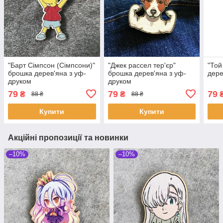
"Барт Сімпсон (Сімпсони)"
"Джек рассел тер'єр"
"Той
брошка дерев'яна з уф-
брошка дерев'яна з уф-
дере
друком
друком
79
79
79
₴
₴
88 ₴
88 ₴
Купити
Купити
Акційні пропозиції та новинки
–10%
–10%