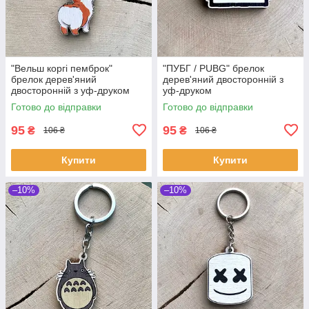
"Вельш коргі пемброк"
"ПУБГ / PUBG" брелок
брелок дерев'яний
дерев'яний двосторонній з
двосторонній з уф-друком
уф-друком
Готово до відправки
Готово до відправки
95
95
₴
₴
106 ₴
106 ₴
Купити
Купити
–10%
–10%