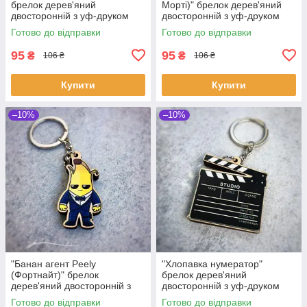
брелок дерев'яний
Морті)" брелок дерев'яний
двосторонній з уф-друком
двосторонній з уф-друком
Готово до відправки
Готово до відправки
95
95
₴
₴
106 ₴
106 ₴
Купити
Купити
–10%
–10%
"Банан агент Peely
"Хлопавка нумератор"
(Фортнайт)" брелок
брелок дерев'яний
дерев'яний двосторонній з
двосторонній з уф-друком
уф-друком
Готово до відправки
Готово до відправки