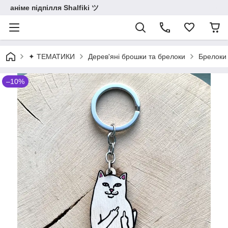
аніме підпілля Shalfiki ツ
✦ ТЕМАТИКИ
Дерев'яні брошки та брелоки
Брелоки 
–10%