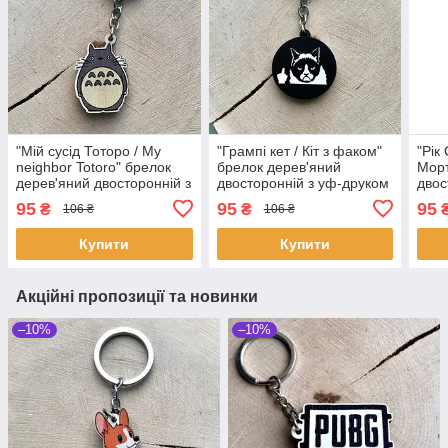
"Мій сусід Тоторо / My
"Грампі кет / Кіт з факом"
"Рік
neighbor Totoro" брелок
брелок дерев'яний
Морт
дерев'яний двосторонній з
двосторонній з уф-друком
двос
уф-друком
95
95
95
₴
₴
106 ₴
106 ₴
Купити
Купити
Акційні пропозиції та новинки
–10%
–10%