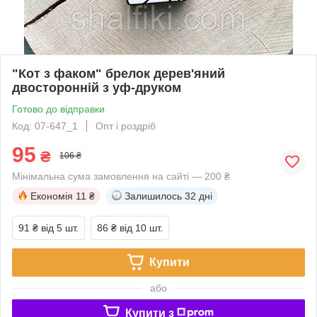
"Кот з факом" брелок дерев'яний
двосторонній з уф-друком
Готово до відправки
Код: 07-647_1
Опт і роздріб
95
₴
106 ₴
Мінімальна сума замовлення на сайті — 200 ₴
Економія
11 ₴
Залишилось
32 дні
91 ₴
від 5 шт.
86 ₴
від 10 шт.
Купити
або
Купити з