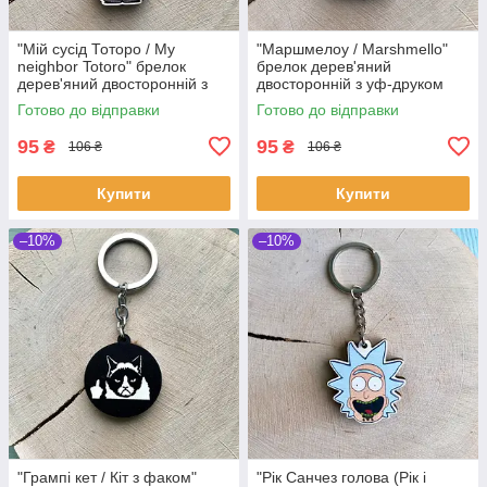
"Мій сусід Тоторо / My
"Маршмелоу / Marshmello"
neighbor Totoro" брелок
брелок дерев'яний
дерев'яний двосторонній з
двосторонній з уф-друком
уф-друком
Готово до відправки
Готово до відправки
95
95
₴
₴
106 ₴
106 ₴
Купити
Купити
–10%
–10%
"Грампі кет / Кіт з факом"
"Рік Санчез голова (Рік і