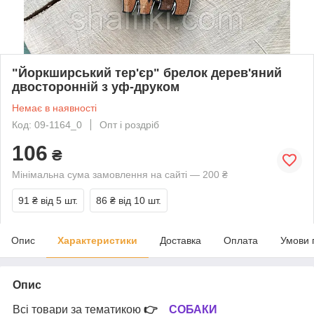
"Йоркширський тер'єр" брелок дерев'яний
двосторонній з уф-друком
Немає в наявності
Код: 09-1164_0
Опт і роздріб
106
₴
Мінімальна сума замовлення на сайті — 200 ₴
91 ₴
від 5 шт.
86 ₴
від 10 шт.
Опис
Характеристики
Доставка
Оплата
Умови 
Опис
Всі товари за тематикою
👉
СОБАКИ