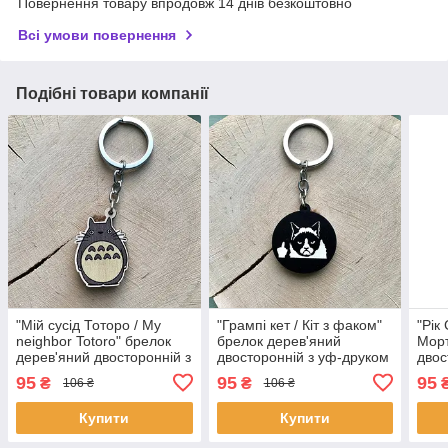
Повернення товару впродовж 14 днів безкоштовно
Всі умови повернення
Подібні товари компанії
"Мій сусід Тоторо / My
"Грампі кет / Кіт з факом"
"Рік
neighbor Totoro" брелок
брелок дерев'яний
Морт
дерев'яний двосторонній з
двосторонній з уф-друком
двос
уф-друком
95
95
95
₴
₴
106 ₴
106 ₴
Купити
Купити