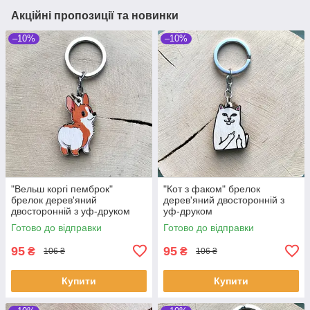
Акційні пропозиції та новинки
–10%
–10%
"Вельш коргі пемброк"
"Кот з факом" брелок
брелок дерев'яний
дерев'яний двосторонній з
двосторонній з уф-друком
уф-друком
Готово до відправки
Готово до відправки
95
95
₴
₴
106 ₴
106 ₴
Купити
Купити