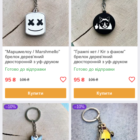
"Маршмелоу / Marshmello"
"Грампі кет / Кіт з факом"
брелок дерев'яний
брелок дерев'яний
двосторонній з уф-друком
двосторонній з уф-друком
Готово до відправки
Готово до відправки
95
95
₴
₴
106 ₴
106 ₴
Купити
Купити
–10%
–10%