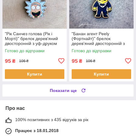
"Рік Санчез голова (Рік і
"Банан агент Peely
Морті)" брелок дерев'яний
(Фортнайт)" брелок
двосторонній з уф-друком
дерев'яний двосторонній з
уф-друком
Готово до відправки
Готово до відправки
95
95
₴
₴
106 ₴
106 ₴
Купити
Купити
Показати ще
Про нас
100% позитивних з 435 відгуків за рік
Працює з 18.01.2018