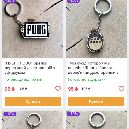
–10%
–10%
"ПУБГ / PUBG" брелок
"Мій сусід Тоторо / My
дерев'яний двосторонній з
neighbor Totoro" брелок
уф-друком
дерев'яний двосторонній з
уф-друком
Готово до відправки
Готово до відправки
95
95
₴
₴
106 ₴
106 ₴
Купити
Купити
–10%
–10%