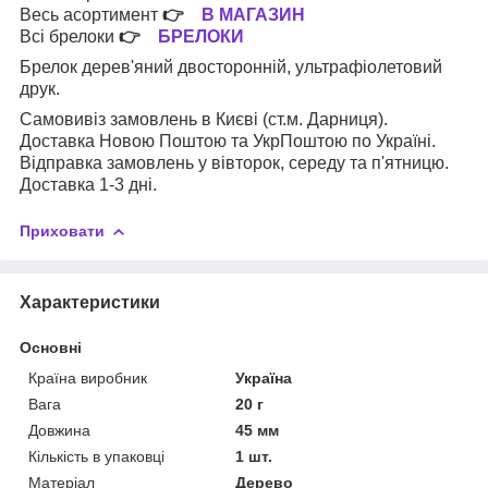
Весь асортимент
👉
В МАГАЗИН
Всі брелоки
👉
БРЕЛОКИ
Брелок дерев'яний двосторонній, ультрафіолетовий
друк.
Самовивіз замовлень в Києві (ст.м. Дарниця).
Доставка Новою Поштою та УкрПоштою по Україні.
Відправка замовлень у вівторок, середу та п'ятницю.
Доставка 1-3 дні.
Приховати
Характеристики
Основні
Країна виробник
Україна
Вага
20 г
Довжина
45 мм
Кількість в упаковці
1 шт.
Матеріал
Дерево