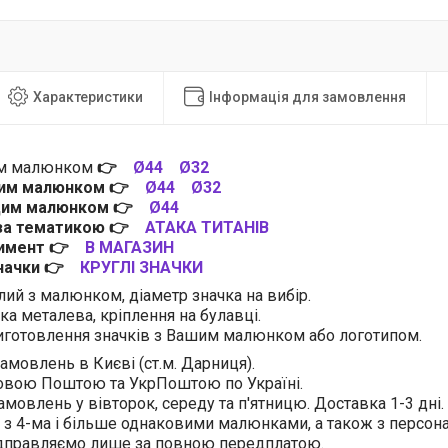
Характеристики
Інформація для замовлення
им малюнком
👉
Ø44
Ø32
цим малюнком
👉
Ø44
Ø32
 цим малюнком
👉
Ø44
 за тематикою
👉
АТАКА ТИТАНІВ
тимент
👉
В МАГАЗИН
значки
👉
КРУГЛІ ЗНАЧКИ
лий з малюнком, діаметр значка на вибір.
ка металева, кріплення на булавці.
готовлення значків з Вашим малюнком або логотипом.
амовлень в Києві (ст.м. Дарниця).
овою Поштою та УкрПоштою по Україні.
амовлень у вівторок, середу та п'ятницю. Доставка 1-3 дні.
 з 4-ма і більше однаковими малюнками, а також з персо
ідправляємо лише за повною передплатою.