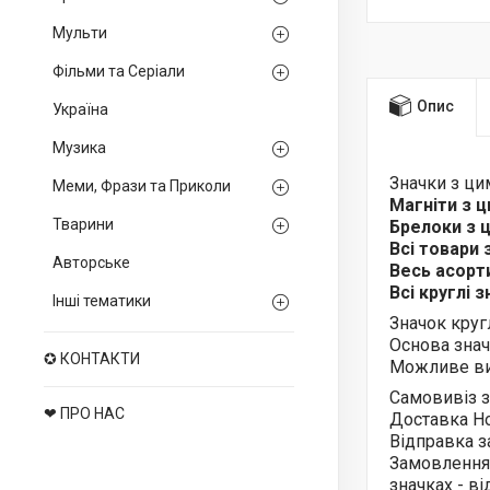
Мульти
Фільми та Серіали
Опис
Україна
Музика
Значки з ц
Меми, Фрази та Приколи
Магніти з 
Тварини
Брелоки з
Всі товари
Авторське
Весь асор
Всі круглі 
Інші тематики
Значок круг
Основа знач
✪ КОНТАКТИ
Можливе ви
Самовивіз з
❤ ПРО НАС
Доставка Н
Відправка з
Замовлення
значках - в