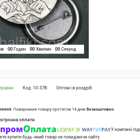
ів
0
0
Годин
0
0
Хвилин
0
0
Секунд
дправки
Код:
10-378
Оптом і в роздріб
повернення товару протягом 14 днів
безкоштовно
У компанії пі
ете купити будь-який товар не покидаючи сайту.