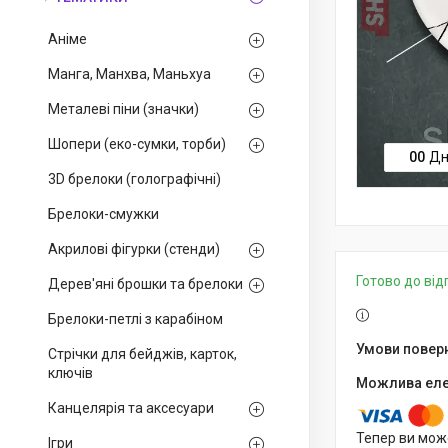
Аніме
Манга, Манхва, Маньхуа
Металеві піни (значки)
Шопери (еко-сумки, торби)
0
0
Дн
3D брелоки (голографічні)
Брелоки-смужки
Акрилові фігурки (стенди)
Готово до ві
Дерев'яні брошки та брелоки
Брелоки-петлі з карабіном
Стрічки для бейджів, карток,
ключів
Канцелярія та аксесуари
Тепер ви мож
Ігри