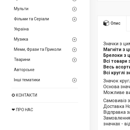
Мульти
Фільми та Серіали
Опис
Україна
Музика
Значки з ц
Магніти з 
Меми, Фрази та Приколи
Брелоки з
Тварини
Всі товари
Весь асор
Авторське
Всі круглі 
Інші тематики
Значок круг
Основа знач
Можливе ви
✪ КОНТАКТИ
Самовивіз з
Доставка Н
❤ ПРО НАС
Відправка з
Замовлення
значках - в