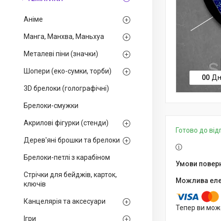
Аніме
Манга, Манхва, Маньхуа
Металеві піни (значки)
Шопери (еко-сумки, торби)
0
0
Дн
3D брелоки (голографічні)
Брелоки-смужки
Акрилові фігурки (стенди)
Готово до ві
Дерев'яні брошки та брелоки
Брелоки-петлі з карабіном
Стрічки для бейджів, карток,
ключів
Канцелярія та аксесуари
Тепер ви мож
Ігри