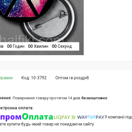
ів
0
0
Годин
0
0
Хвилин
0
0
Секунд
дправки
Код:
10-3792
Оптом і в роздріб
повернення товару протягом 14 днів
безкоштовно
У компанії пі
ете купити будь-який товар не покидаючи сайту.