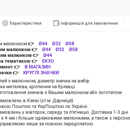
Характеристики
Інформація для замовлення
им малюнком
👉
Ø44
Ø32
Ø58
цим малюнком
👉
Ø44
Ø32
Ø58
 цим малюнком
👉
Ø44
 за тематикою
👉
ЕКЗО
тимент
👉
В МАГАЗИН
значки
👉
КРУГЛІ ЗНАЧКИ
лий з малюнком, діаметр значка на вибір.
ка металева, кріплення на булавці.
готовлення значків з Вашим малюнком або логотипом.
амовлень в Києві (ст.м. Дарниця).
овою Поштою та УкрПоштою по Україні.
амовлень у вівторок, середу та п'ятницю. Доставка 1-3 дні.
 з 4-ма і більше однаковими малюнками, а також з персо
ідправляємо лише за повною передплатою.