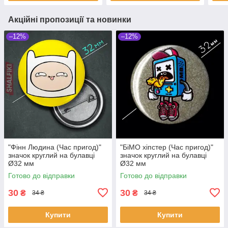
Акційні пропозиції та новинки
–12%
–12%
"Фінн Людина (Час пригод)"
"БіМО хіпстер (Час пригод)"
значок круглий на булавці
значок круглий на булавці
Ø32 мм
Ø32 мм
Готово до відправки
Готово до відправки
30
30
₴
₴
34 ₴
34 ₴
Купити
Купити