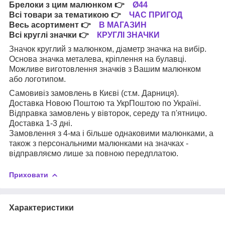
Брелоки з цим малюнком
👉
Ø44
Всі товари за тематикою
👉
ЧАС ПРИГОД
Весь асортимент
👉
В МАГАЗИН
Всі круглі значки
👉
КРУГЛІ ЗНАЧКИ
Значок круглий з малюнком, діаметр значка на вибір.
Основа значка металева, кріплення на булавці.
Можливе виготовлення значків з Вашим малюнком
або логотипом.
Самовивіз замовлень в Києві (ст.м. Дарниця).
Доставка Новою Поштою та УкрПоштою по Україні.
Відправка замовлень у вівторок, середу та п'ятницю.
Доставка 1-3 дні.
Замовлення з 4-ма і більше однаковими малюнками, а
також з персональними малюнками на значках -
відправляємо лише за повною передплатою.
Приховати
Характеристики