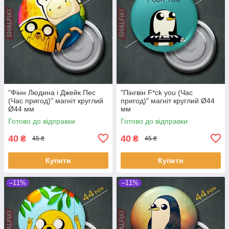
"Фінн Людина і Джейк Пес
"Пінгвін F*ck you (Час
(Час пригод)" магніт круглий
пригод)" магніт круглий Ø44
Ø44 мм
мм
Готово до відправки
Готово до відправки
40
40
₴
₴
45 ₴
45 ₴
Купити
Купити
–11%
–11%