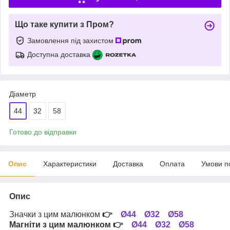
Що таке купити з Пром?
Замовлення під захистом
Доступна доставка
Діаметр
44
32
58
Готово до відправки
Опис
Характеристики
Доставка
Оплата
Умови п
Опис
Значки з цим малюнком
👉
Ø44
Ø32
Ø58
Магніти з цим малюнком
👉
Ø44
Ø32
Ø58