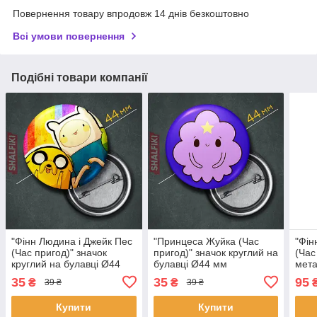
Повернення товару впродовж 14 днів безкоштовно
Всі умови повернення
Подібні товари компанії
"Фінн Людина і Джейк Пес
"Принцеса Жуйка (Час
"Фін
(Час пригод)" значок
пригод)" значок круглий на
(Час
круглий на булавці Ø44
булавці Ø44 мм
мет
мм
35
35
95
₴
₴
39 ₴
39 ₴
Купити
Купити