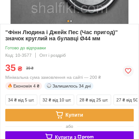
"Фінн Людина і Джейк Пес (Час пригод)"
значок круглий на булавці Ø44 мм
Готово до відправки
Код: 10-3577
Опт і роздріб
35
₴
39 ₴
Мінімальна сума замовлення на сайті — 200 ₴
Економія
4 ₴
Залишилось
34 дні
34 ₴
від 5 шт.
32 ₴
від 10 шт.
28 ₴
від 25 шт.
27 ₴
від 50
Купити
або
Купити з