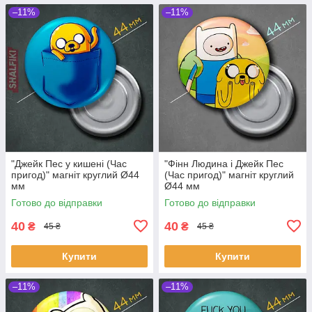
–11%
–11%
"Джейк Пес у кишені (Час
"Фінн Людина і Джейк Пес
пригод)" магніт круглий Ø44
(Час пригод)" магніт круглий
мм
Ø44 мм
Готово до відправки
Готово до відправки
40
40
₴
₴
45 ₴
45 ₴
Купити
Купити
–11%
–11%