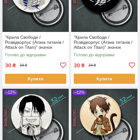
"Крила Свободи /
"Крила Свободи /
Розвідкорпус (Атака титанів /
Розвідкорпус (Атака титанів /
Attack on Titan)" значок
Attack on Titan)" значок
круглий на булавці Ø32 мм
круглий на булавці Ø32 мм
Готово до відправки
Готово до відправки
30
30
₴
₴
34 ₴
34 ₴
Купити
Купити
–12%
–12%