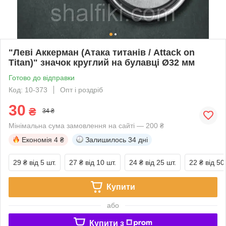
"Леві Аккерман (Атака титанів / Attack on
Titan)" значок круглий на булавці Ø32 мм
Готово до відправки
Код: 10-373
Опт і роздріб
30
₴
34 ₴
Мінімальна сума замовлення на сайті — 200 ₴
Економія
4 ₴
Залишилось
34 дні
29 ₴
від 5 шт.
27 ₴
від 10 шт.
24 ₴
від 25 шт.
22 ₴
від 50
Купити
або
Купити з