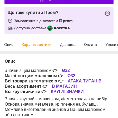
Що таке купити з Пром?
Замовлення під захистом
Доступна доставка
Опис
Характеристики
Доставка
Оплата
Умови 
Опис
Значки з цим малюнком
👉
Ø32
Магніти з цим малюнком
👉
Ø32
Всі товари за тематикою
👉
АТАКА ТИТАНІВ
Весь асортимент
👉
В МАГАЗИН
Всі круглі значки
👉
КРУГЛІ ЗНАЧКИ
Значок круглий з малюнком, діаметр значка на вибір.
Основа значка металева, кріплення на булавці.
Можливе виготовлення значків з Вашим малюнком
або логотипом.