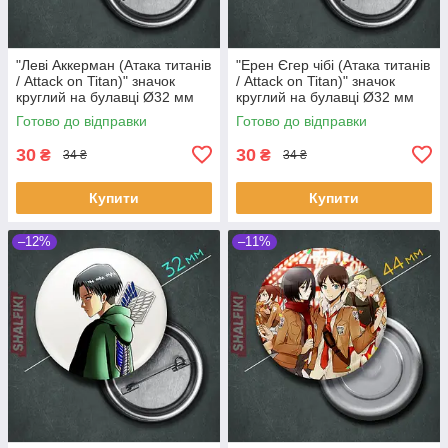
"Леві Аккерман (Атака титанів
"Ерен Єгер чібі (Атака титанів
/ Attack on Titan)" значок
/ Attack on Titan)" значок
круглий на булавці Ø32 мм
круглий на булавці Ø32 мм
Готово до відправки
Готово до відправки
30
30
₴
₴
34 ₴
34 ₴
Купити
Купити
–12%
–11%