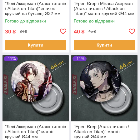
"Леві Аккерман (Атака титанів
"Ерен Єгер і Мікаса Акерман
/ Attack on Titan)" значок
(Атака титанів / Attack on
круглий на булавці Ø32 мм
Titan)" магніт круглий Ø44 мм
Готово до відправки
Готово до відправки
30
40
₴
₴
34 ₴
45 ₴
Купити
Купити
–11%
–11%
"Леві Аккерман (Атака титанів
"Ерен Єгер (Атака титанів /
/ Attack on Titan)" магніт
Attack on Titan)" магніт
круглий Ø44 мм
круглий Ø44 мм