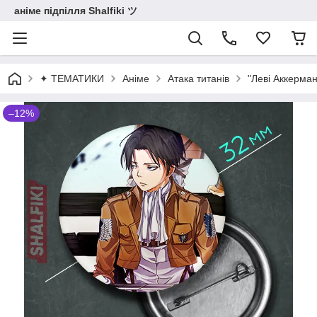
аніме підпілля Shalfiki ツ
✦ ТЕМАТИКИ
Аніме
Атака титанів
"Леві Аккерман
–12%