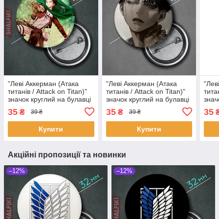
"Леві Аккерман (Атака
"Леві Аккерман (Атака
"Лев
титанів / Attack on Titan)"
титанів / Attack on Titan)"
титан
значок круглий на булавці
значок круглий на булавці
знач
Ø44 мм
Ø44 мм
Ø44
35
35
35
₴
₴
39 ₴
39 ₴
Купити
Купити
Акційні пропозиції та новинки
–12%
–12%