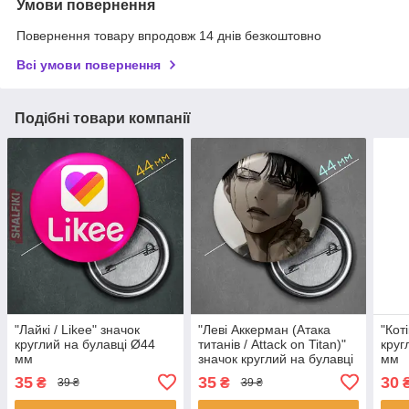
Умови повернення
Повернення товару впродовж 14 днів безкоштовно
Всі умови повернення
Подібні товари компанії
"Лайкі / Likee" значок
"Леві Аккерман (Атака
"Коті
круглий на булавці Ø44
титанів / Attack on Titan)"
круг
мм
значок круглий на булавці
мм
Ø44 мм
35
35
30
₴
₴
39 ₴
39 ₴