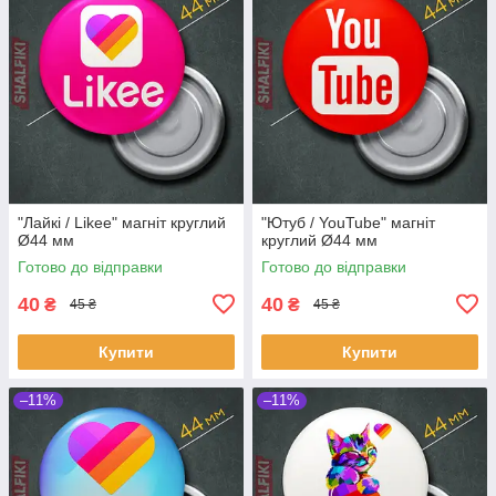
"Лайкі / Likee" магніт круглий
"Ютуб / YouTube" магніт
Ø44 мм
круглий Ø44 мм
Готово до відправки
Готово до відправки
40
40
₴
₴
45 ₴
45 ₴
Купити
Купити
–11%
–11%