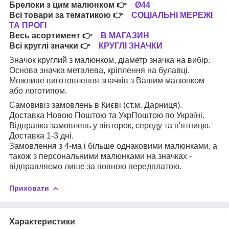
Брелоки з цим малюнком
👉
Ø44
Всі товари за тематикою
👉
СОЦІАЛЬНІ МЕРЕЖІ
ТА ПРОГІ
Весь асортимент
👉
В МАГАЗИН
Всі круглі значки
👉
КРУГЛІ ЗНАЧКИ
Значок круглий з малюнком, діаметр значка на вибір.
Основа значка металева, кріплення на булавці.
Можливе виготовлення значків з Вашим малюнком
або логотипом.
Самовивіз замовлень в Києві (ст.м. Дарниця).
Доставка Новою Поштою та УкрПоштою по Україні.
Відправка замовлень у вівторок, середу та п'ятницю.
Доставка 1-3 дні.
Замовлення з 4-ма і більше однаковими малюнками, а
також з персональними малюнками на значках -
відправляємо лише за повною передплатою.
Приховати
Характеристики