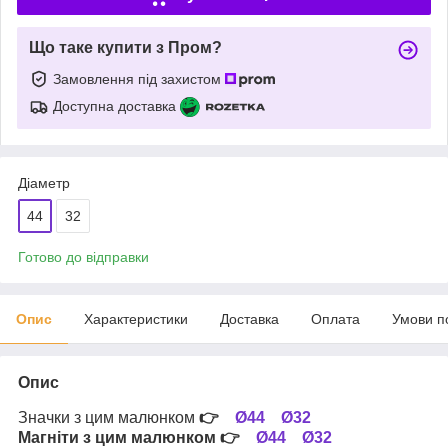
Що таке купити з Пром?
Замовлення під захистом
Доступна доставка
Діаметр
44
32
Готово до відправки
Опис
Характеристики
Доставка
Оплата
Умови п
Опис
Значки з цим малюнком
👉
Ø44
Ø32
Магніти з цим малюнком
👉
Ø44
Ø32