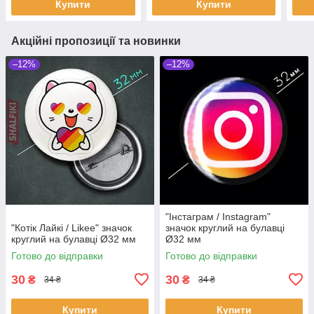
Купити
Купити
Акційні пропозиції та новинки
–12%
–12%
"Інстаграм / Instagram"
"Котік Лайкі / Likee" значок
значок круглий на булавці
круглий на булавці Ø32 мм
Ø32 мм
Готово до відправки
Готово до відправки
30
30
₴
₴
34 ₴
34 ₴
Купити
Купити