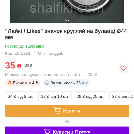
"Лайкі / Likee" значок круглий на булавці Ø44
мм
Готово до відправки
Код: 10-1261
Опт і роздріб
35
₴
39 ₴
Мінімальна сума замовлення на сайті — 200 ₴
Економія
4 ₴
Залишилось
33 дні
34 ₴
від 5 шт.
32 ₴
від 10 шт.
28 ₴
від 25 шт.
27 ₴
від 50
Купити
або
Купити з