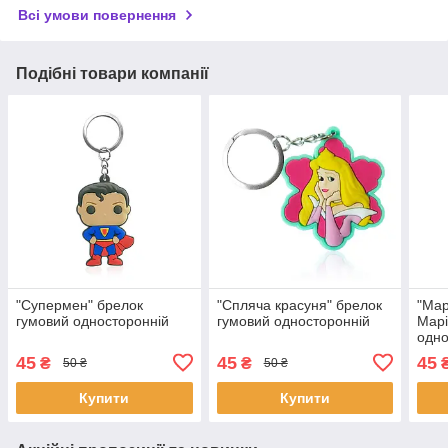
Всі умови повернення
Подібні товари компанії
"Супермен" брелок
"Спляча красуня" брелок
"Мар
гумовий односторонній
гумовий односторонній
Марі
одно
45
45
45
₴
₴
50 ₴
50 ₴
Купити
Купити