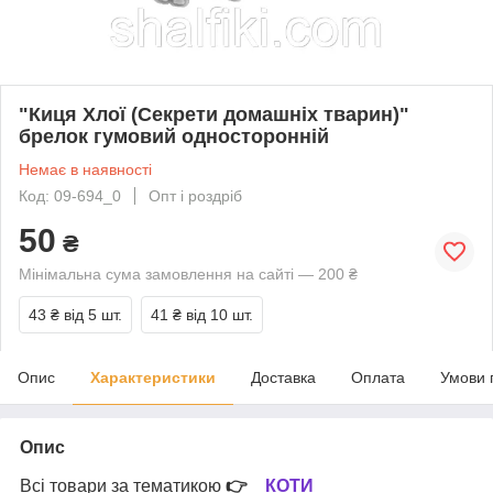
"Киця Хлої (Секрети домашніх тварин)"
брелок гумовий односторонній
Немає в наявності
Код: 09-694_0
Опт і роздріб
50
₴
Мінімальна сума замовлення на сайті — 200 ₴
43 ₴
від 5 шт.
41 ₴
від 10 шт.
Опис
Характеристики
Доставка
Оплата
Умови 
Опис
Всі товари за тематикою
👉
КОТИ