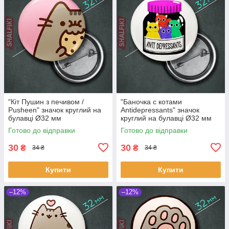
"Кіт Пушин з печивом /
"Баночка с котами
Pusheen" значок круглий на
Antidepressants" значок
булавці Ø32 мм
круглий на булавці Ø32 мм
Готово до відправки
Готово до відправки
30
30
₴
₴
34 ₴
34 ₴
Купити
Купити
–12%
–12%