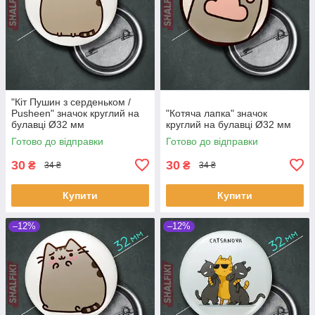
"Кіт Пушин з серденьком /
Pusheen" значок круглий на
"Котяча лапка" значок
булавці Ø32 мм
круглий на булавці Ø32 мм
Готово до відправки
Готово до відправки
30
30
₴
₴
34 ₴
34 ₴
Купити
Купити
–12%
–12%