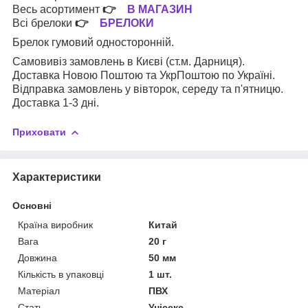
Весь асортимент
👉
В МАГАЗИН
Всі брелоки
👉
БРЕЛОКИ
Брелок гумовий односторонній.
Самовивіз замовлень в Києві (ст.м. Дарниця).
Доставка Новою Поштою та УкрПоштою по Україні.
Відправка замовлень у вівторок, середу та п'ятницю.
Доставка 1-3 дні.
Приховати
Характеристики
Основні
Країна виробник
Китай
Вага
20 г
Довжина
50 мм
Кількість в упаковці
1 шт.
Матеріал
ПВХ
Стать
Унісекс