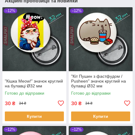
Акційні пропозиції та новинки
–12%
–12%
"Кіт Пушин з фастфудом /
"Кішка Meow!" значок круглий
Pusheen" значок круглий на
на булавці Ø32 мм
булавці Ø32 мм
Готово до відправки
Готово до відправки
30
30
₴
₴
34 ₴
34 ₴
Купити
Купити
–12%
–12%