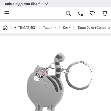
аніме підпілля Shalfiki ツ
✦ ТЕМАТИКИ
Тварини
Коти
"Киця Хлої (Секрети