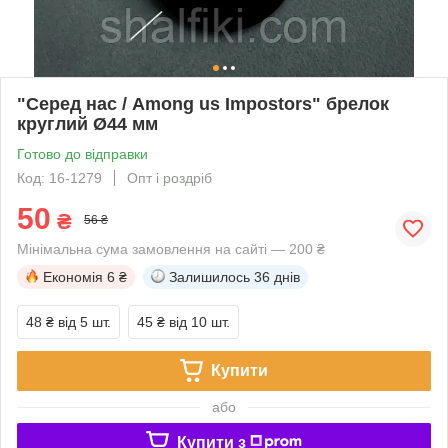
"Серед нас / Among us Impostors" брелок
круглий Ø44 мм
Готово до відправки
Код: 16-1279
Опт і роздріб
50
₴
56 ₴
Мінімальна сума замовлення на сайті — 200 ₴
Економія
6 ₴
Залишилось
36 днів
48 ₴
від 5 шт.
45 ₴
від 10 шт.
Купити
або
Купити з