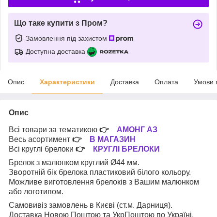
Що таке купити з Пром?
Замовлення під захистом
Доступна доставка
Опис
Характеристики
Доставка
Оплата
Умови 
Опис
Всі товари за тематикою
👉
АМОНГ АЗ
Весь асортимент
👉
В МАГАЗИН
Всі круглі брелоки
👉
КРУГЛІ БРЕЛОКИ
Брелок з малюнком круглий Ø44 мм.
Зворотній бік брелока пластиковий білого кольору.
Можливе виготовлення брелоків з Вашим малюнком
або логотипом.
Самовивіз замовлень в Києві (ст.м. Дарниця).
Доставка Новою Поштою та УкрПоштою по Україні.