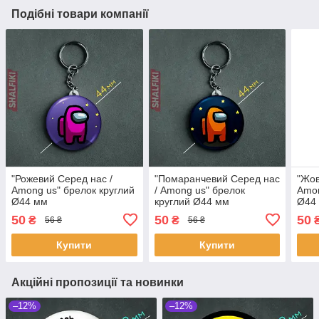
Подібні товари компанії
"Рожевий Серед нас /
"Помаранчевий Серед нас
"Жов
Among us" брелок круглий
/ Among us" брелок
Amon
Ø44 мм
круглий Ø44 мм
Ø44
50
50
50
₴
₴
56 ₴
56 ₴
Купити
Купити
Акційні пропозиції та новинки
–12%
–12%