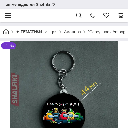
аніме підпілля Shalfiki ツ
✦ ТЕМАТИКИ
Ігри
Амонг аз
"Серед нас / Among 
–11%