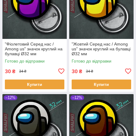
"Фіолетовий Серед нас /
"Жовтий Серед нас / Among
Among us" значок круглий на
us" значок круглий на булавці
булавці Ø32 мм
Ø32 мм
Готово до відправки
Готово до відправки
30
30
₴
₴
34 ₴
34 ₴
Купити
Купити
–12%
–12%