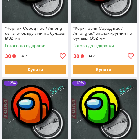
"Чорний Серед нас / Among
"Корічневий Серед нас /
us" значок круглий на булавці
Among us" значок круглий на
Ø32 мм
булавці Ø32 мм
Готово до відправки
Готово до відправки
30
30
₴
₴
34 ₴
34 ₴
Купити
Купити
–12%
–12%