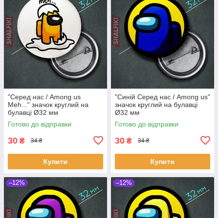
"Серед нас / Among us
"Синій Серед нас / Among us"
Meh..." значок круглий на
значок круглий на булавці
булавці Ø32 мм
Ø32 мм
Готово до відправки
Готово до відправки
30
30
₴
₴
34 ₴
34 ₴
Купити
Купити
–12%
–12%