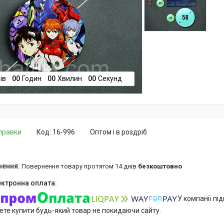
ів
0
0
Годин
0
0
Хвилин
0
0
Секунд
дправки
Код:
16-996
Оптом і в роздріб
повернення товару протягом 14 днів
безкоштовно
У компанії пі
ете купити будь-який товар не покидаючи сайту.