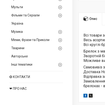
Мульти
Фільми та Серіали
Опис
Україна
Музика
Всі товари 
Весь асорт
Меми, Фрази та Приколи
Всі круглі 
Тварини
Брелок з м
Зворотній б
Авторське
Можливе ви
Інші тематики
Самовивіз з
Доставка Н
Відправка з
✪ КОНТАКТИ
Замовлення
брелоках -
❤ ПРО НАС