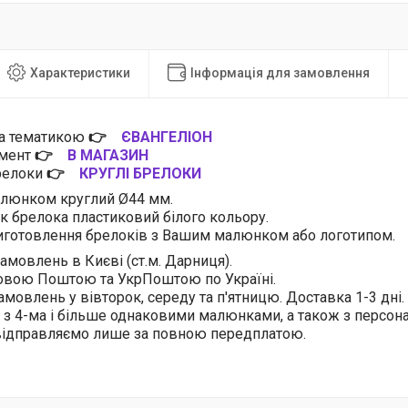
Характеристики
Інформація для замовлення
за тематикою
👉
ЄВАНГЕЛІОН
имент
👉
В МАГАЗИН
брелоки
👉
КРУГЛІ БРЕЛОКИ
алюнком круглий Ø44 мм.
ік брелока пластиковий білого кольору.
готовлення брелоків з Вашим малюнком або логотипом.
амовлень в Києві (ст.м. Дарниця).
овою Поштою та УкрПоштою по Україні.
амовлень у вівторок, середу та п'ятницю. Доставка 1-3 дні.
 з 4-ма і більше однаковими малюнками, а також з персо
 відправляємо лише за повною передплатою.