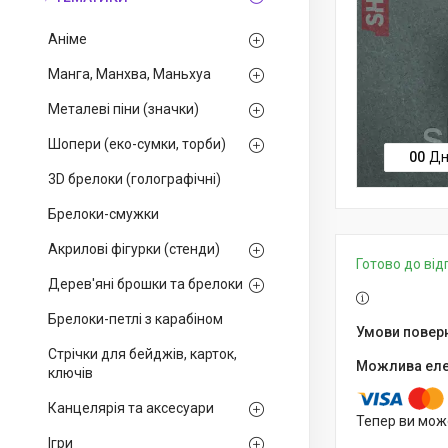
Аніме
Манга, Манхва, Маньхуа
Металеві піни (значки)
Шопери (еко-сумки, торби)
0
0
Дн
3D брелоки (голографічні)
Брелоки-смужки
Акрилові фігурки (стенди)
Готово до ві
Дерев'яні брошки та брелоки
Брелоки-петлі з карабіном
Стрічки для бейджів, карток,
ключів
Канцелярія та аксесуари
Тепер ви мож
Ігри