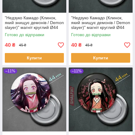
"Недзуко Камадо (Клинок,
"Недзуко Камадо (Клинок,
який знищує демонів / Demon
який знищує демонів / Demon
slayer)" магніт круглий Ø44
slayer)" магніт круглий Ø44
мм
мм
Готово до відправки
Готово до відправки
40
40
₴
₴
45 ₴
45 ₴
Купити
Купити
–11%
–11%