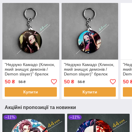
"Недзуко Камадо (Клинок,
"Недзуко Камадо (Клинок,
"Нед
який знищує демонів /
який знищує демонів /
який
Demon slayer)" брелок
Demon slayer)" брелок
Demo
круглий Ø44 мм
круглий Ø44 мм
круг
50
50
50
₴
₴
56 ₴
56 ₴
Купити
Купити
Акційні пропозиції та новинки
–11%
–11%