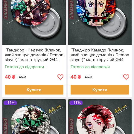
"Танджіро і Недзуко (Клинок,
"Танджіро Камадо (Клинок,
який знищує демонів / Demon
який знищує демонів / Demon
slayer)" магніт круглий Ø44
slayer)" магніт круглий Ø44
мм
мм
Готово до відправки
Готово до відправки
40
40
₴
₴
45 ₴
45 ₴
Купити
Купити
–11%
–11%