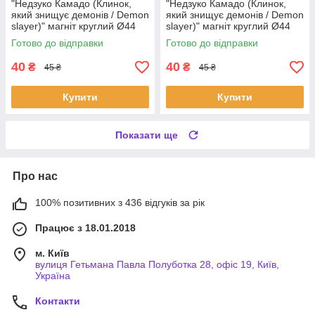
"Недзуко Камадо (Клинок,
"Недзуко Камадо (Клинок,
який знищує демонів / Demon
який знищує демонів / Demon
slayer)" магніт круглий Ø44
slayer)" магніт круглий Ø44
мм
мм
Готово до відправки
Готово до відправки
40
40
₴
₴
45 ₴
45 ₴
Купити
Купити
Показати ще
Про нас
100% позитивних з 436 відгуків за рік
Працює з 18.01.2018
м. Київ
вулиця Гетьмана Павла Полуботка 28, офіс 19, Київ,
Україна
Контакти