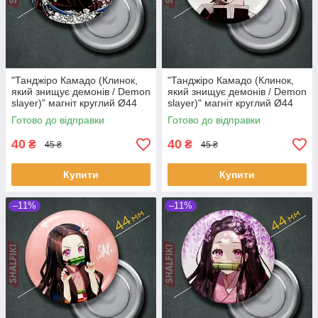
"Танджіро Камадо (Клинок,
"Танджіро Камадо (Клинок,
який знищує демонів / Demon
який знищує демонів / Demon
slayer)" магніт круглий Ø44
slayer)" магніт круглий Ø44
мм
мм
Готово до відправки
Готово до відправки
40
40
₴
₴
45 ₴
45 ₴
Купити
Купити
–11%
–11%