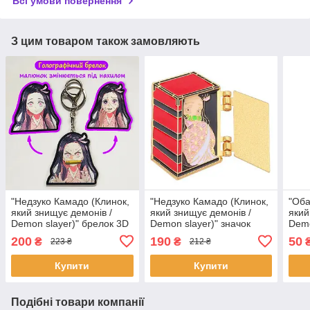
Всі умови повернення
З цим товаром також замовляють
"Недзуко Камадо (Клинок,
"Недзуко Камадо (Клинок,
"Оба
який знищує демонів /
який знищує демонів /
який
Demon slayer)" брелок 3D
Demon slayer)" значок
Demo
голографічний
(пін) металевий
круг
200
190
50
₴
₴
223 ₴
212 ₴
двосторонній
Купити
Купити
Подібні товари компанії