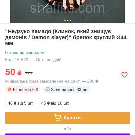
"Недзуко Камадо (Клинок, який знищує
демонів / Demon slayer)" брелок круглий Ø44
мм
Готово до відправки
Код: 16-623
Опт і роздріб
50
₴
56 ₴
Мінімальна сума замовлення на сайті — 200 ₴
Економія
6 ₴
Залишилось
33 дні
48 ₴
від 5 шт.
45 ₴
від 10 шт.
Купити
або