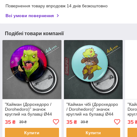
Повернення товару впродовж 14 днів безкоштовно
Всі умови повернення
Подібні товари компанії
"Кайман (Дорохедоро /
"Кайман чібі (Дорохедоро
"Кай
Dorohedoro)" значок
/ Dorohedoro)" значок
Doro
круглий на булавці Ø44
круглий на булавці Ø44
круг
мм
мм
мм
35
35
35
₴
₴
39 ₴
39 ₴
Купити
Купити