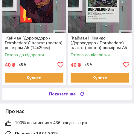
"Кайман (Дорохедоро /
"Кайман і Нікайдо
Dorohedoro)" плакат (постер)
(Дорохедоро / Dorohedoro)"
розміром А5 (14х20см)
плакат (постер) розміром А5
(14х20см)
Готово до відправки
Готово до відправки
40
40
₴
₴
45 ₴
45 ₴
Купити
Купити
Показати ще
Про нас
100% позитивних з 436 відгуків за рік
Працює з 18.01.2018