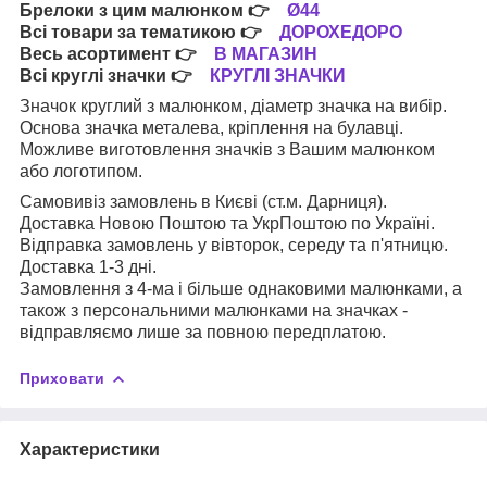
Брелоки з цим малюнком
👉
Ø44
Всі товари за тематикою
👉
ДОРОХЕДОРО
Весь асортимент
👉
В МАГАЗИН
Всі круглі значки
👉
КРУГЛІ ЗНАЧКИ
Значок круглий з малюнком, діаметр значка на вибір.
Основа значка металева, кріплення на булавці.
Можливе виготовлення значків з Вашим малюнком
або логотипом.
Самовивіз замовлень в Києві (ст.м. Дарниця).
Доставка Новою Поштою та УкрПоштою по Україні.
Відправка замовлень у вівторок, середу та п'ятницю.
Доставка 1-3 дні.
Замовлення з 4-ма і більше однаковими малюнками, а
також з персональними малюнками на значках -
відправляємо лише за повною передплатою.
Приховати
Характеристики