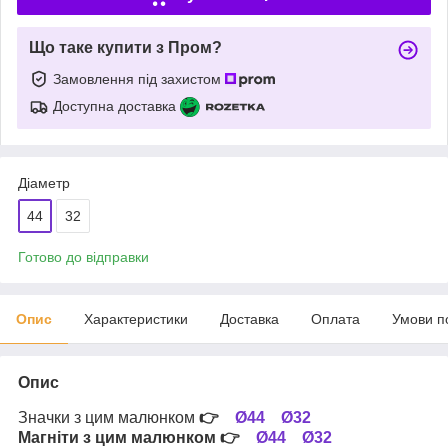
Що таке купити з Пром?
Замовлення під захистом
Доступна доставка
Діаметр
44
32
Готово до відправки
Опис
Характеристики
Доставка
Оплата
Умови п
Опис
Значки з цим малюнком
👉
Ø44
Ø32
Магніти з цим малюнком
👉
Ø44
Ø32