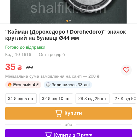
"Кайман (Дорохедоро / Dorohedoro)" значок
круглий на булавці Ø44 мм
Готово до відправки
Код: 10-1616
Опт і роздріб
35
₴
39 ₴
Мінімальна сума замовлення на сайті — 200 ₴
Економія
4 ₴
Залишилось
33 дні
34 ₴
від 5 шт.
32 ₴
від 10 шт.
28 ₴
від 25 шт.
27 ₴
від 50
Купити
або
Купити з