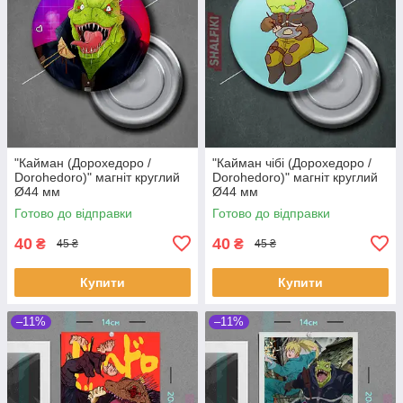
"Кайман (Дорохедоро /
"Кайман чібі (Дорохедоро /
Dorohedoro)" магніт круглий
Dorohedoro)" магніт круглий
Ø44 мм
Ø44 мм
Готово до відправки
Готово до відправки
40
40
₴
₴
45 ₴
45 ₴
Купити
Купити
–11%
–11%