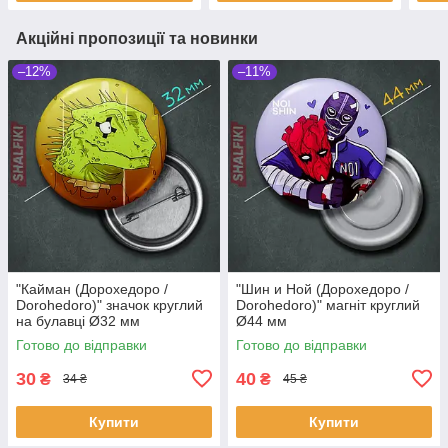
Акційні пропозиції та новинки
–12%
–11%
"Кайман (Дорохедоро /
"Шин и Ной (Дорохедоро /
Dorohedoro)" значок круглий
Dorohedoro)" магніт круглий
на булавці Ø32 мм
Ø44 мм
Готово до відправки
Готово до відправки
30
40
₴
₴
34 ₴
45 ₴
Купити
Купити