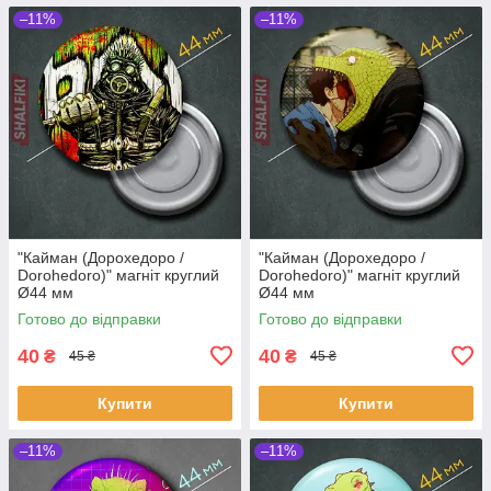
–11%
–11%
"Кайман (Дорохедоро /
"Кайман (Дорохедоро /
Dorohedoro)" магніт круглий
Dorohedoro)" магніт круглий
Ø44 мм
Ø44 мм
Готово до відправки
Готово до відправки
40
40
₴
₴
45 ₴
45 ₴
Купити
Купити
–11%
–11%