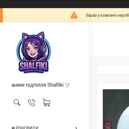
Зараз у компанії неро
аніме підпілля Shalfiki ツ
✤ РІЗНОВИДИ