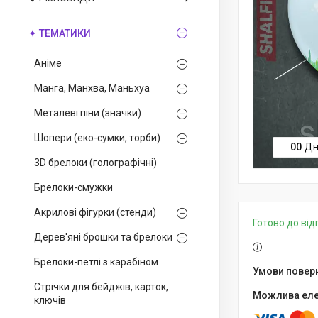
✦ ТЕМАТИКИ
Аніме
Манга, Манхва, Маньхуа
Металеві піни (значки)
Шопери (еко-сумки, торби)
0
0
Дн
3D брелоки (голографічні)
Брелоки-смужки
Акрилові фігурки (стенди)
Готово до ві
Дерев'яні брошки та брелоки
Брелоки-петлі з карабіном
Стрічки для бейджів, карток,
ключів