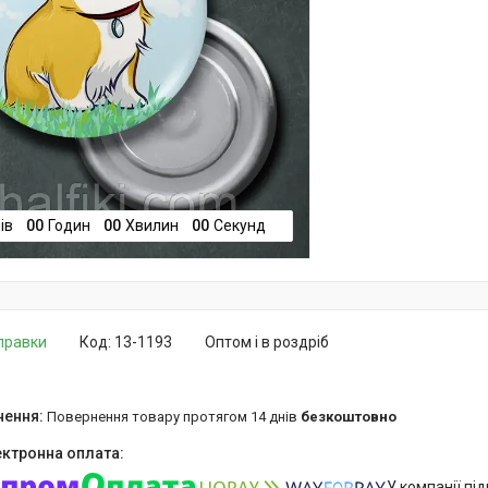
ів
0
0
Годин
0
0
Хвилин
0
0
Секунд
дправки
Код:
13-1193
Оптом і в роздріб
повернення товару протягом 14 днів
безкоштовно
У компанії пі