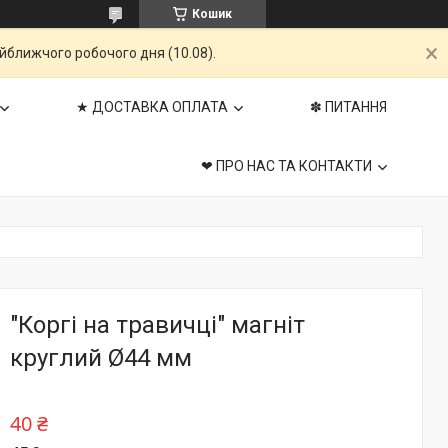
Кошик
айближчого робочого дня (10.08).
★ ДОСТАВКА ОПЛАТА
✽ ПИТАННЯ
❤ ПРО НАС ТА КОНТАКТИ
"Коргі на травичці" магніт
круглий Ø44 мм
40 ₴