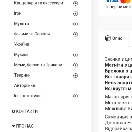
Канцелярія та аксесуари
Тепер ви мож
Ігри
Мульти
Фільми та Серіали
Опис
Україна
Музика
Значки з ц
Магніти з 
Меми, Фрази та Приколи
Брелоки з
Тварини
Всі товари
Весь асор
Авторське
Всі круглі 
Інші тематики
Магніт круг
Металева ос
Можливе ви
✪ КОНТАКТИ
Самовивіз з
Доставка Н
❤ ПРО НАС
Відправка з