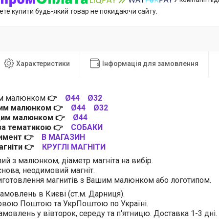
ете купити будь-який товар не покидаючи сайту.
Характеристики
Інформація для замовлення
им малюнком
👉
Ø44
Ø32
цим малюнком
👉
Ø44
Ø32
 цим малюнком
👉
Ø44
 за тематикою
👉
СОБАКИ
тимент
👉
В МАГАЗИН
магніти
👉
КРУГЛІ МАГНІТИ
лий з малюнком, діаметр магніта на вибір.
нова, неодимовий магніт.
готовлення магнитів з Вашим малюнком або логотипом.
амовлень в Києві (ст.м. Дарниця).
овою Поштою та УкрПоштою по Україні.
амовлень у вівторок, середу та п'ятницю. Доставка 1-3 дні.