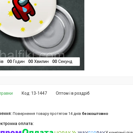
ів
0
0
Годин
0
0
Хвилин
0
0
Секунд
дправки
Код:
13-1447
Оптом і в роздріб
повернення товару протягом 14 днів
безкоштовно
У компанії пі