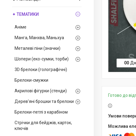
✦ ТЕМАТИКИ
Аніме
Манга, Манхва, Маньхуа
Металеві піни (значки)
Шопери (еко-сумки, торби)
0
0
Дн
3D брелоки (голографічні)
Брелоки-смужки
Акрилові фігурки (стенди)
Готово до ві
Дерев'яні брошки та брелоки
Брелоки-петлі з карабіном
Стрічки для бейджів, карток,
ключів