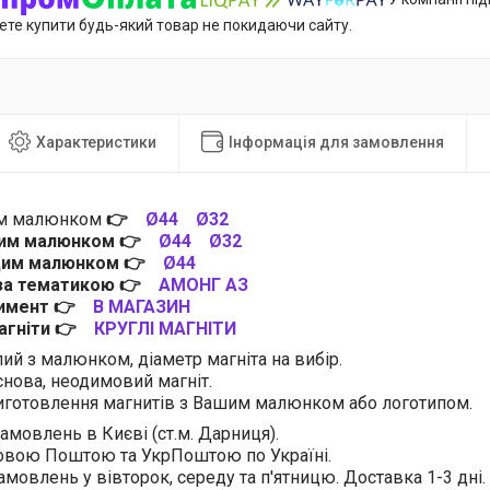
ете купити будь-який товар не покидаючи сайту.
Характеристики
Інформація для замовлення
им малюнком
👉
Ø44
Ø32
цим малюнком
👉
Ø44
Ø32
 цим малюнком
👉
Ø44
 за тематикою
👉
АМОНГ АЗ
тимент
👉
В МАГАЗИН
магніти
👉
КРУГЛІ МАГНІТИ
лий з малюнком, діаметр магніта на вибір.
нова, неодимовий магніт.
готовлення магнитів з Вашим малюнком або логотипом.
амовлень в Києві (ст.м. Дарниця).
овою Поштою та УкрПоштою по Україні.
амовлень у вівторок, середу та п'ятницю. Доставка 1-3 дні.