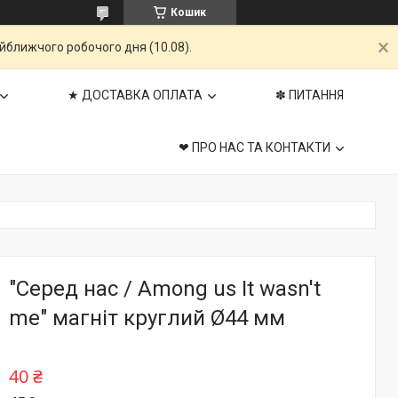
Кошик
айближчого робочого дня (10.08).
★ ДОСТАВКА ОПЛАТА
✽ ПИТАННЯ
❤ ПРО НАС ТА КОНТАКТИ
"Серед нас / Among us It wasn't
me" магніт круглий Ø44 мм
40 ₴