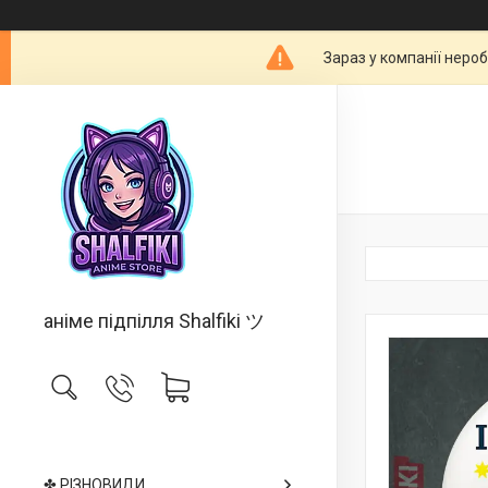
Зараз у компанії неро
аніме підпілля Shalfiki ツ
✤ РІЗНОВИДИ