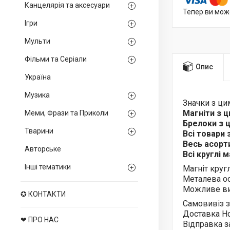
Канцелярія та аксесуари
Тепер ви мож
Ігри
Мульти
Фільми та Серіали
Опис
Україна
Музика
Значки з ц
Магніти з 
Меми, Фрази та Приколи
Брелоки з
Тварини
Всі товари
Весь асор
Авторське
Всі круглі 
Інші тематики
Магніт круг
Металева ос
Можливе ви
✪ КОНТАКТИ
Самовивіз з
Доставка Н
❤ ПРО НАС
Відправка з