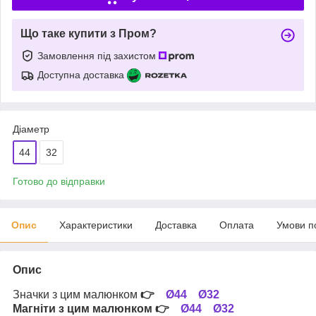
Що таке купити з Пром?
Замовлення під захистом
Доступна доставка
Діаметр
44
32
Готово до відправки
Опис
Характеристики
Доставка
Оплата
Умови п
Опис
Значки з цим малюнком
👉
Ø44
Ø32
Магніти з цим малюнком
👉
Ø44
Ø32