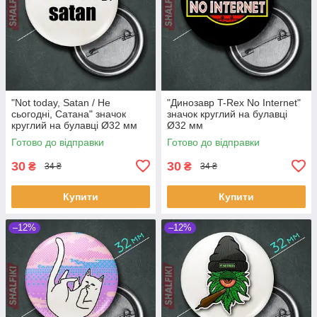
"Not today, Satan / Не
"Динозавр T-Rex No Internet"
сьогодні, Сатана" значок
значок круглий на булавці
круглий на булавці Ø32 мм
Ø32 мм
Готово до відправки
Готово до відправки
30
30
₴
₴
34 ₴
34 ₴
Купити
Купити
–12%
–12%