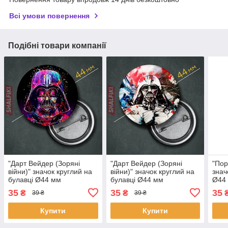
Всі умови повернення
Подібні товари компанії
"Дарт Вейдер (Зоряні
"Дарт Вейдер (Зоряні
"Пор
війни)" значок круглий на
війни)" значок круглий на
знач
булавці Ø44 мм
булавці Ø44 мм
Ø44
35
35
35
₴
₴
39 ₴
39 ₴
Купити
Купити