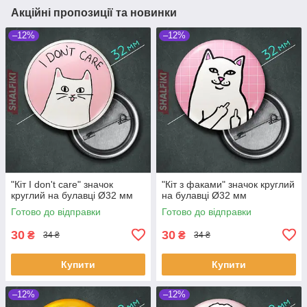
Акційні пропозиції та новинки
–12%
–12%
"Кіт I don't care" значок
"Кіт з факами" значок круглий
круглий на булавці Ø32 мм
на булавці Ø32 мм
Готово до відправки
Готово до відправки
30
30
₴
₴
34 ₴
34 ₴
Купити
Купити
–12%
–12%