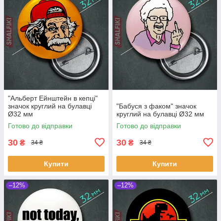
"Альберт Ейнштейн в кепці"
значок круглий на булавці
"Бабуся з факом" значок
Ø32 мм
круглий на булавці Ø32 мм
Готово до відправки
Готово до відправки
30
30
₴
₴
34 ₴
34 ₴
Купити
Купити
–12%
–12%