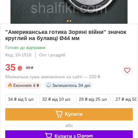
"Американська готика Зоряні війни" значок
круглий на булавці Ø44 мм
Готово до відправки
Код: 10-1516
Опт і роздріб
35
₴
39 ₴
Мінімальна сума замовлення на сайті — 200 ₴
Економія
4 ₴
Залишилось
34 дні
34 ₴
від 5 шт.
32 ₴
від 10 шт.
28 ₴
від 25 шт.
27 ₴
від 50
Купити
або
Купити з