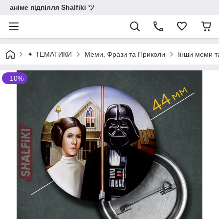
аніме підпілля Shalfiki ツ
✦ ТЕМАТИКИ
Меми, Фрази та Приколи
Інши меми т
–10%