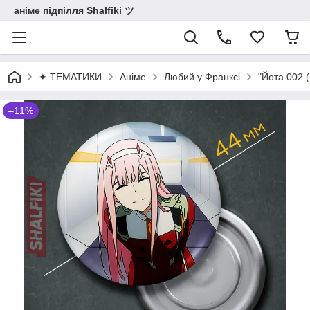
аніме підпілля Shalfiki ツ
✦ ТЕМАТИКИ
Аніме
Любий у Франксі
"Йота 002 (
–11%