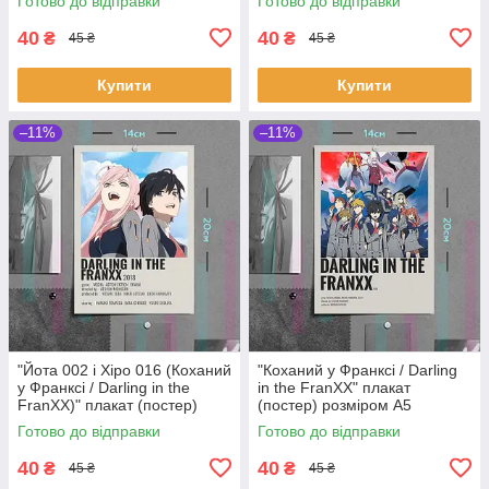
Готово до відправки
Готово до відправки
40
40
₴
₴
45 ₴
45 ₴
Купити
Купити
–11%
–11%
"Йота 002 і Хіро 016 (Коханий
"Коханий у Франксі / Darling
у Франксі / Darling in the
in the FranXX" плакат
FranXX)" плакат (постер)
(постер) розміром А5
розміром А5 (14х20см)
(14х20см)
Готово до відправки
Готово до відправки
40
40
₴
₴
45 ₴
45 ₴