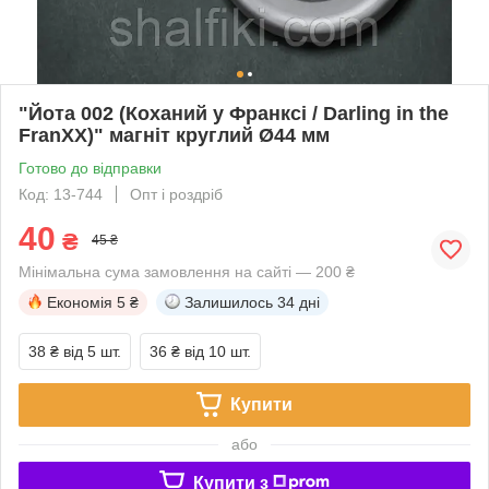
"Йота 002 (Коханий у Франксі / Darling in the
FranXX)" магніт круглий Ø44 мм
Готово до відправки
Код: 13-744
Опт і роздріб
40
₴
45 ₴
Мінімальна сума замовлення на сайті — 200 ₴
Економія
5 ₴
Залишилось
34 дні
38 ₴
від 5 шт.
36 ₴
від 10 шт.
Купити
або
Купити з