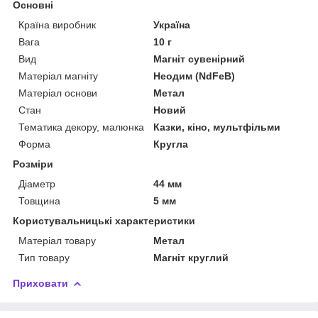
Основні
Країна виробник
Україна
Вага
10 г
Вид
Магніт сувенірний
Матеріал магніту
Неодим (NdFeB)
Матеріал основи
Метал
Стан
Новий
Тематика декору, малюнка
Казки, кіно, мультфільми
Форма
Кругла
Розміри
Діаметр
44 мм
Товщина
5 мм
Користувальницькі характеристики
Матеріал товару
Метал
Тип товару
Магніт круглий
Приховати