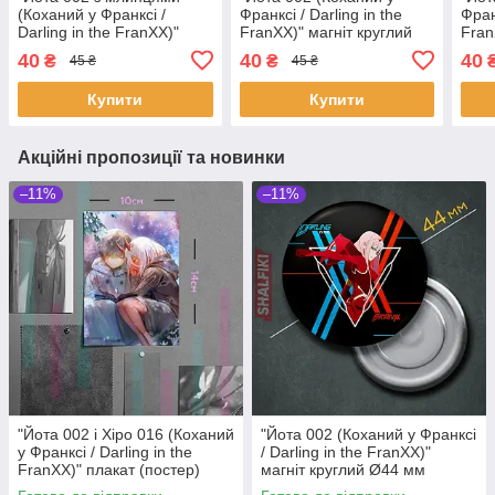
(Коханий у Франксі /
Франксі / Darling in the
Франк
Darling in the FranXX)"
FranXX)" магніт круглий
Fran
магніт круглий Ø44 мм
Ø44 мм
Ø44
40
40
40
₴
₴
45 ₴
45 ₴
Купити
Купити
Акційні пропозиції та новинки
–11%
–11%
"Йота 002 і Хіро 016 (Коханий
"Йота 002 (Коханий у Франксі
у Франксі / Darling in the
/ Darling in the FranXX)"
FranXX)" плакат (постер)
магніт круглий Ø44 мм
розміром А5 (14х20см)