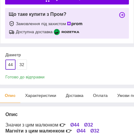
Що таке купити з Пром?
Замовлення під захистом
Доступна доставка
Діаметр
44
32
Готово до відправки
Опис
Характеристики
Доставка
Оплата
Умови п
Опис
Значки з цим малюнком
👉
Ø44
Ø32
Магніти з цим малюнком
👉
Ø44
Ø32