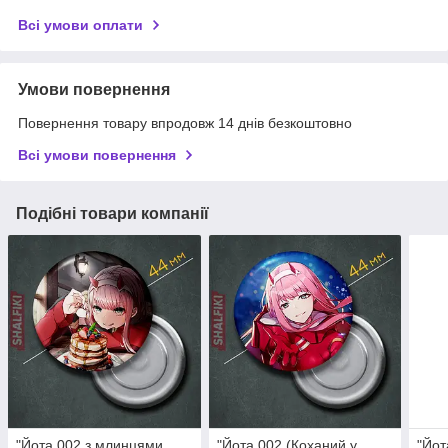
Всі умови оплати
Умови повернення
Повернення товару впродовж 14 днів безкоштовно
Всі умови повернення
Подібні товари компанії
"Йота 002 з млинцями
"Йота 002 (Коханий у
"Йот