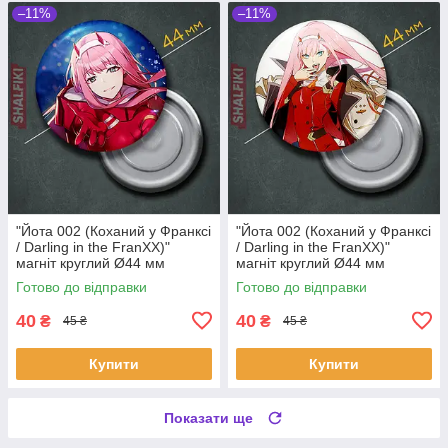
–11%
–11%
"Йота 002 (Коханий у Франксі
"Йота 002 (Коханий у Франксі
/ Darling in the FranXX)"
/ Darling in the FranXX)"
магніт круглий Ø44 мм
магніт круглий Ø44 мм
Готово до відправки
Готово до відправки
40
40
₴
₴
45 ₴
45 ₴
Купити
Купити
Показати ще