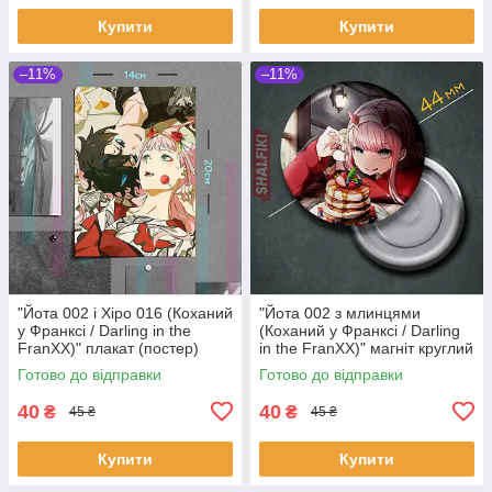
Купити
Купити
–11%
–11%
"Йота 002 і Хіро 016 (Коханий
"Йота 002 з млинцями
у Франксі / Darling in the
(Коханий у Франксі / Darling
FranXX)" плакат (постер)
in the FranXX)" магніт круглий
розміром А5 (14х20см)
Ø44 мм
Готово до відправки
Готово до відправки
40
40
₴
₴
45 ₴
45 ₴
Купити
Купити