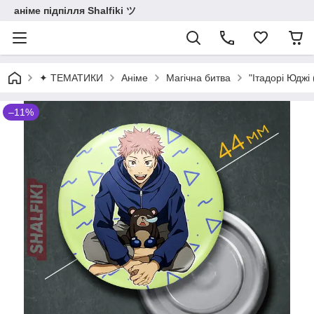
аніме підпілля Shalfiki ツ
✦ ТЕМАТИКИ
Аніме
Магічна битва
"Ітадорі Юджі 
–11%