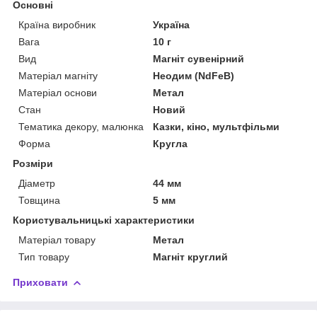
Основні
Країна виробник
Україна
Вага
10 г
Вид
Магніт сувенірний
Матеріал магніту
Неодим (NdFeB)
Матеріал основи
Метал
Стан
Новий
Тематика декору, малюнка
Казки, кіно, мультфільми
Форма
Кругла
Розміри
Діаметр
44 мм
Товщина
5 мм
Користувальницькі характеристики
Матеріал товару
Метал
Тип товару
Магніт круглий
Приховати