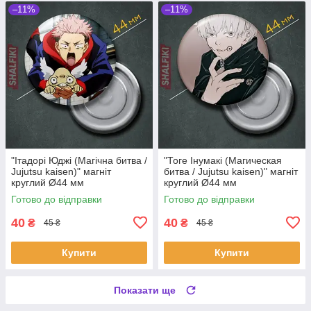
–11%
–11%
"Ітадорі Юджі (Магічна битва /
"Тоге Інумакі (Магическая
Jujutsu kaisen)" магніт
битва / Jujutsu kaisen)" магніт
круглий Ø44 мм
круглий Ø44 мм
Готово до відправки
Готово до відправки
40
40
₴
₴
45 ₴
45 ₴
Купити
Купити
Показати ще