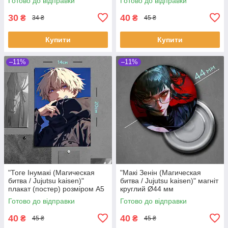
Готово до відправки
Готово до відправки
30
40
₴
₴
34 ₴
45 ₴
Купити
Купити
–11%
–11%
"Тоге Інумакі (Магическая
"Макі Зенін (Магическая
битва / Jujutsu kaisen)"
битва / Jujutsu kaisen)" магніт
плакат (постер) розміром А5
круглий Ø44 мм
(14х20см)
Готово до відправки
Готово до відправки
40
40
₴
₴
45 ₴
45 ₴