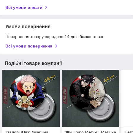
Всі умови оплати
Умови повернення
Повернення товару впродовж 14 днів безкоштовно
Всі умови повернення
Подібні товари компанії
"Ітадорі Юджі (Магічна
"Фушігуро Мегумі (Магічна
"Гет