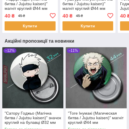
битва / Jujutsu kaisen)"
битва / Jujutsu kaisen)"
Годж
магніт круглий Ø44 мм
магніт круглий Ø44 мм
Juju
круг
40
40
40
₴
₴
45 ₴
45 ₴
Купити
Купити
Акційні пропозиції та новинки
–12%
–11%
"Сатору Годжьо (Магічна
"Тоге Інумакі (Магическая
битва / Jujutsu kaisen)" значок
битва / Jujutsu kaisen)" магніт
круглий на булавці Ø32 мм
круглий Ø44 мм