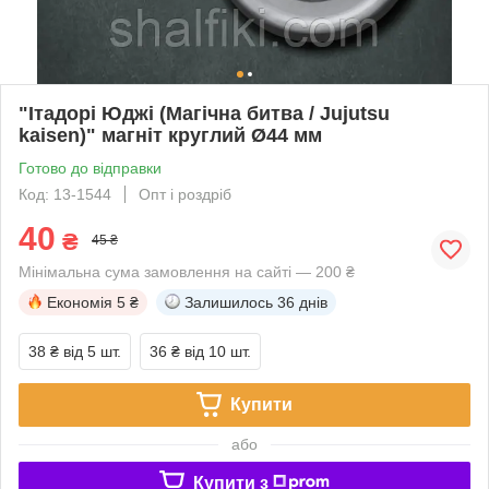
"Ітадорі Юджі (Магічна битва / Jujutsu
kaisen)" магніт круглий Ø44 мм
Готово до відправки
Код: 13-1544
Опт і роздріб
40
₴
45 ₴
Мінімальна сума замовлення на сайті — 200 ₴
Економія
5 ₴
Залишилось
36 днів
38 ₴
від 5 шт.
36 ₴
від 10 шт.
Купити
або
Купити з