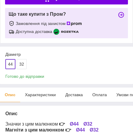
Що таке купити з Пром?
Замовлення під захистом
Доступна доставка
Діаметр
44
32
Готово до відправки
Опис
Характеристики
Доставка
Оплата
Умови п
Опис
Значки з цим малюнком
👉
Ø44
Ø32
Магніти з цим малюнком
👉
Ø44
Ø32