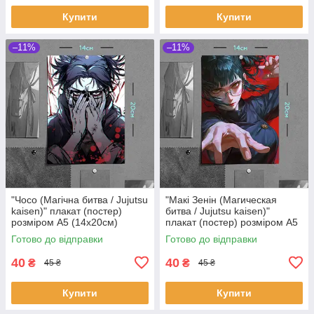
Купити
Купити
–11%
–11%
"Чосо (Магічна битва / Jujutsu
"Макі Зенін (Магическая
kaisen)" плакат (постер)
битва / Jujutsu kaisen)"
розміром А5 (14х20см)
плакат (постер) розміром А5
(14х20см)
Готово до відправки
Готово до відправки
40
40
₴
₴
45 ₴
45 ₴
Купити
Купити