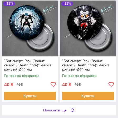
–11%
–11%
"Бог смерті Рюк (Зошит
"Бог смерті Рюк (Зошит
смерті / Death note)" магніт
смерті / Death note)" магніт
круглий Ø44 мм
круглий Ø44 мм
Готово до відправки
Готово до відправки
40
40
₴
₴
45 ₴
45 ₴
Купити
Купити
Показати ще