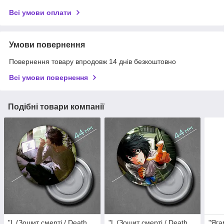
Всі умови оплати
Умови повернення
Повернення товару впродовж 14 днів безкоштовно
Всі умови повернення
Подібні товари компанії
"L (Зошит смерті / Death
"L (Зошит смерті / Death
"Яга