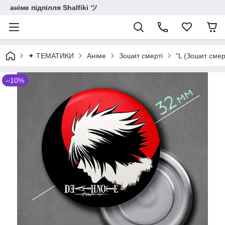
аніме підпілля Shalfiki ツ
✦ ТЕМАТИКИ
Аніме
Зошит смерті
"L (Зошит смер
–10%