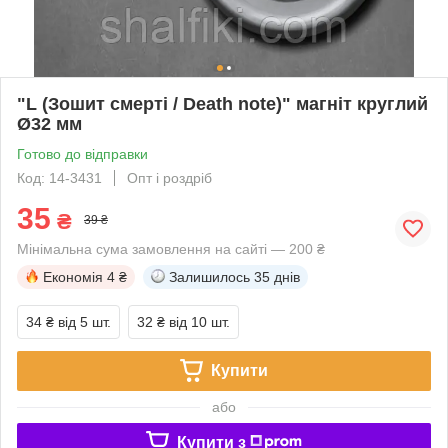
"L (Зошит смерті / Death note)" магніт круглий
Ø32 мм
Готово до відправки
Код: 14-3431
Опт і роздріб
35
₴
39 ₴
Мінімальна сума замовлення на сайті — 200 ₴
Економія
4 ₴
Залишилось
35 днів
34 ₴
від 5 шт.
32 ₴
від 10 шт.
Купити
або
Купити з