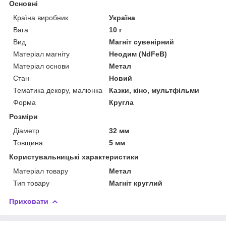
Основні
Країна виробник
Україна
Вага
10 г
Вид
Магніт сувенірний
Матеріал магніту
Неодим (NdFeB)
Матеріал основи
Метал
Стан
Новий
Тематика декору, малюнка
Казки, кіно, мультфільми
Форма
Кругла
Розміри
Діаметр
32 мм
Товщина
5 мм
Користувальницькі характеристики
Матеріал товару
Метал
Тип товару
Магніт круглий
Приховати