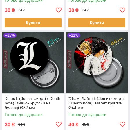
Готово до відправки
Готово до відправки
30
30
₴
₴
34 ₴
34 ₴
Купити
Купити
–12%
–11%
"Знак L (Зошит смерті / Death
"Ягамі Лайт і L (Зошит смерті
note)" значок круглий на
/ Death note)" магніт круглий
булавці Ø32 мм
Ø44 мм
Готово до відправки
Готово до відправки
30
40
₴
₴
34 ₴
45 ₴