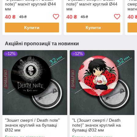
note)" магніт круглий Ø44
note)" магніт круглий Ø44
смер
мм
мм
магн
40
40
40
₴
₴
45 ₴
45 ₴
Купити
Купити
Акційні пропозиції та новинки
–12%
–12%
"Зошит смерті / Death note"
"L (Зошит смерті / Death
значок круглий на булавці
note)" значок круглий на
Ø32 мм
булавці Ø32 мм