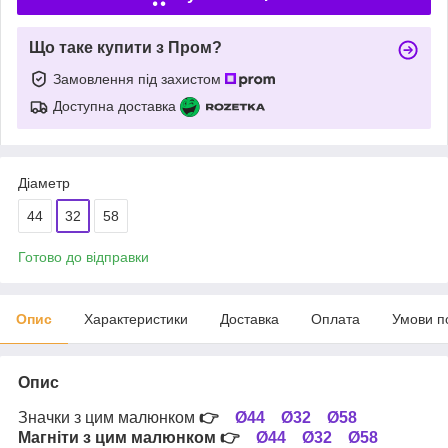
Що таке купити з Пром?
Замовлення під захистом
Доступна доставка
Діаметр
44
32
58
Готово до відправки
Опис
Характеристики
Доставка
Оплата
Умови п
Опис
Значки з цим малюнком
👉
Ø44
Ø32
Ø58
Магніти з цим малюнком
👉
Ø44
Ø32
Ø58