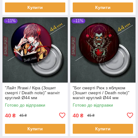
Купити
Купити
–11%
–11%
"Лайт Ягамі / Кіра (Зошит
"Бог смерті Рюк з яблуком
смерті / Death note)" магніт
(Зошит смерті / Death note)"
круглий Ø44 мм
магніт круглий Ø44 мм
Готово до відправки
Готово до відправки
40
40
₴
₴
45 ₴
45 ₴
Купити
Купити