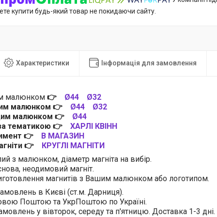
ете купити будь-який товар не покидаючи сайту.
Характеристики
Інформація для замовлення
им малюнком
👉
Ø44
Ø32
цим малюнком
👉
Ø44
Ø32
 цим малюнком
👉
Ø44
 за тематикою
👉
ХАРЛІ КВІНН
тимент
👉
В МАГАЗИН
магніти
👉
КРУГЛІ МАГНІТИ
лий з малюнком, діаметр магніта на вибір.
нова, неодимовий магніт.
готовлення магнитів з Вашим малюнком або логотипом.
амовлень в Києві (ст.м. Дарниця).
овою Поштою та УкрПоштою по Україні.
амовлень у вівторок, середу та п'ятницю. Доставка 1-3 дні.