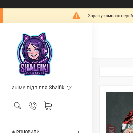
Зараз у компанії неро
аніме підпілля Shalfiki ツ
✤ РІЗНОВИДИ