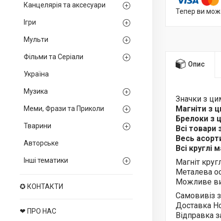
Канцелярія та аксесуари
Тепер ви мож
Ігри
Мульти
Фільми та Серіали
Опис
Україна
Музика
Значки з ц
Магніти з 
Меми, Фрази та Приколи
Брелоки з
Тварини
Всі товари
Весь асор
Авторське
Всі круглі 
Інші тематики
Магніт круг
Металева ос
Можливе ви
✪ КОНТАКТИ
Самовивіз з
Доставка Н
❤ ПРО НАС
Відправка з