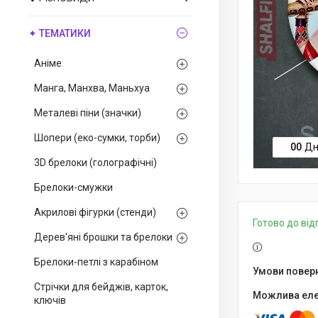
✦ ТЕМАТИКИ
Аніме
Манга, Манхва, Маньхуа
Металеві піни (значки)
Шопери (еко-сумки, торби)
0
0
Дн
3D брелоки (голографічні)
Брелоки-смужки
Акрилові фігурки (стенди)
Готово до ві
Дерев'яні брошки та брелоки
Брелоки-петлі з карабіном
Стрічки для бейджів, карток,
ключів