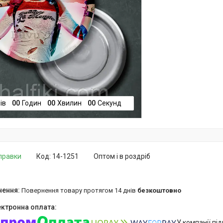
ів
0
0
Годин
0
0
Хвилин
0
0
Секунд
дправки
Код:
14-1251
Оптом і в роздріб
повернення товару протягом 14 днів
безкоштовно
У компанії пі