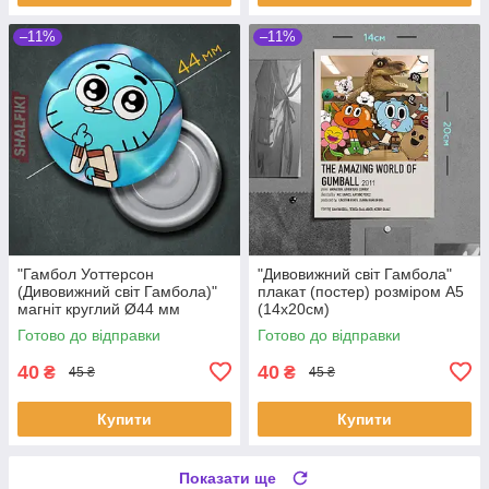
–11%
–11%
"Гамбол Уоттерсон
"Дивовижний світ Гамбола"
(Дивовижний світ Гамбола)"
плакат (постер) розміром А5
магніт круглий Ø44 мм
(14х20см)
Готово до відправки
Готово до відправки
40
40
₴
₴
45 ₴
45 ₴
Купити
Купити
Показати ще