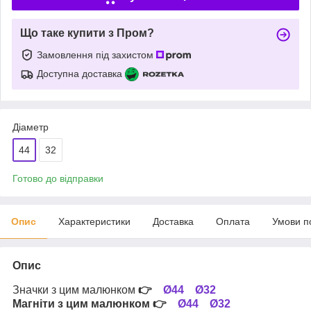
Що таке купити з Пром?
Замовлення під захистом
Доступна доставка
Діаметр
44
32
Готово до відправки
Опис
Характеристики
Доставка
Оплата
Умови п
Опис
Значки з цим малюнком
👉
Ø44
Ø32
Магніти з цим малюнком
👉
Ø44
Ø32