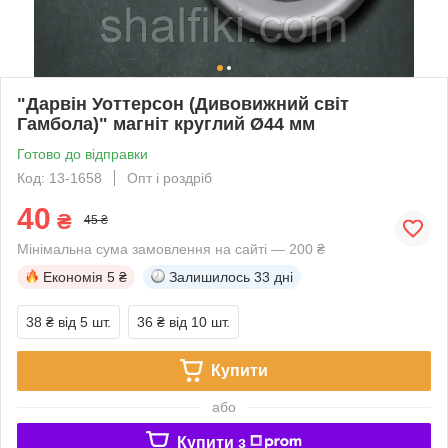
"Дарвін Уоттерсон (Дивовижний світ
Гамбола)" магніт круглий Ø44 мм
Готово до відправки
Код: 13-1658
Опт і роздріб
40
₴
45 ₴
Мінімальна сума замовлення на сайті — 200 ₴
Економія
5 ₴
Залишилось
33 дні
38 ₴
від 5 шт.
36 ₴
від 10 шт.
Купити
або
Купити з