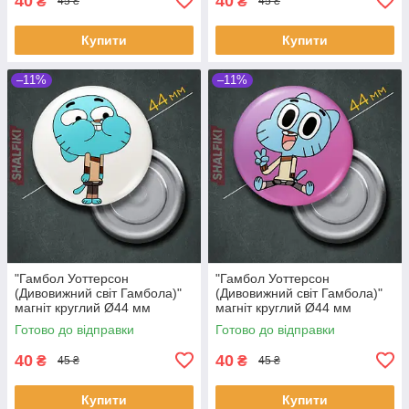
40
40
₴
₴
45 ₴
45 ₴
Купити
Купити
–11%
–11%
"Гамбол Уоттерсон
"Гамбол Уоттерсон
(Дивовижний світ Гамбола)"
(Дивовижний світ Гамбола)"
магніт круглий Ø44 мм
магніт круглий Ø44 мм
Готово до відправки
Готово до відправки
40
40
₴
₴
45 ₴
45 ₴
Купити
Купити