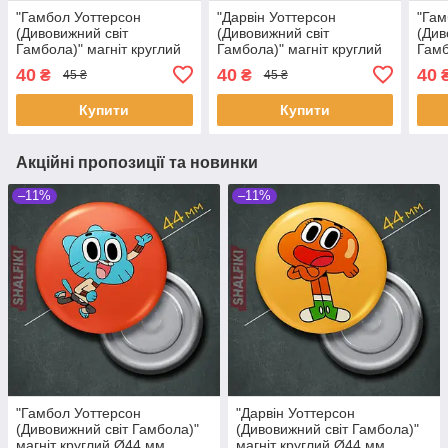
"Гамбол Уоттерсон
"Дарвін Уоттерсон
"Гам
(Дивовижний світ
(Дивовижний світ
(Див
Гамбола)" магніт круглий
Гамбола)" магніт круглий
Гамб
Ø44 мм
Ø44 мм
Ø44
40
40
40
₴
₴
45 ₴
45 ₴
Купити
Купити
Акційні пропозиції та новинки
–11%
–11%
"Гамбол Уоттерсон
"Дарвін Уоттерсон
(Дивовижний світ Гамбола)"
(Дивовижний світ Гамбола)"
магніт круглий Ø44 мм
магніт круглий Ø44 мм