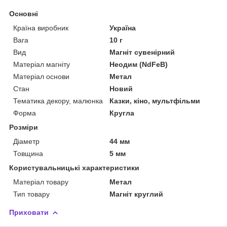
Основні
Країна виробник
Україна
Вага
10 г
Вид
Магніт сувенірний
Матеріал магніту
Неодим (NdFeB)
Матеріал основи
Метал
Стан
Новий
Тематика декору, малюнка
Казки, кіно, мультфільми
Форма
Кругла
Розміри
Діаметр
44 мм
Товщина
5 мм
Користувальницькі характеристики
Матеріал товару
Метал
Тип товару
Магніт круглий
Приховати