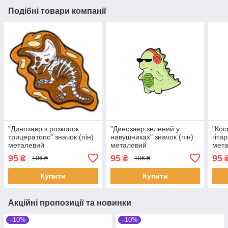
Подібні товари компанії
"Динозавр з розкопок
"Динозавр зелений у
"Кос
трицератопс" значок (пін)
навушниках" значок (пін)
гіта
металевий
металевий
мет
95
95
95
₴
₴
106 ₴
106 ₴
Купити
Купити
Акційні пропозиції та новинки
–10%
–10%