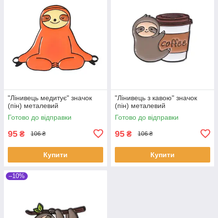
"Лінивець медитує" значок
"Лінивець з кавою" значок
(пін) металевий
(пін) металевий
Готово до відправки
Готово до відправки
95
95
₴
₴
106 ₴
106 ₴
Купити
Купити
–10%