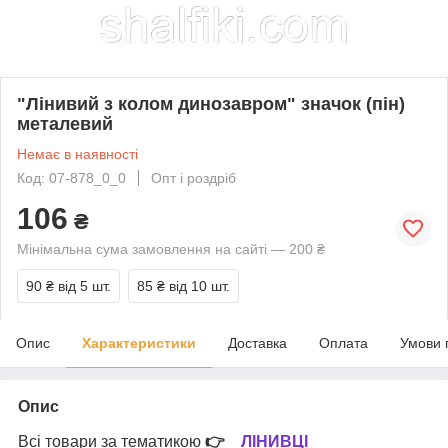
"Лінивий з колом динозавром" значок (пін)
металевий
Немає в наявності
Код: 07-878_0_0
Опт і роздріб
106
₴
Мінімальна сума замовлення на сайті — 200 ₴
90 ₴
від 5 шт.
85 ₴
від 10 шт.
Опис
Характеристики
Доставка
Оплата
Умови 
Опис
Всі товари за тематикою
👉
ЛІНИВЦІ