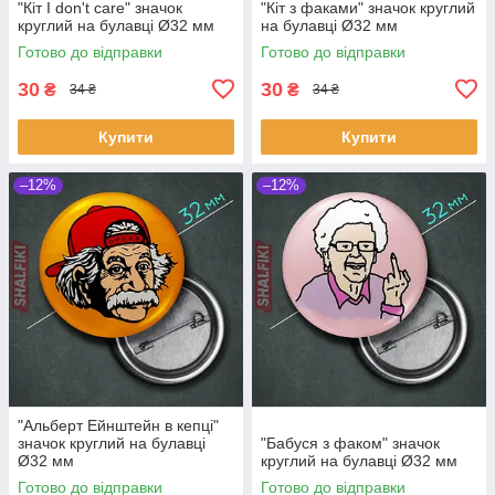
"Кіт I don't care" значок
"Кіт з факами" значок круглий
круглий на булавці Ø32 мм
на булавці Ø32 мм
Готово до відправки
Готово до відправки
30
30
₴
₴
34 ₴
34 ₴
Купити
Купити
–12%
–12%
"Альберт Ейнштейн в кепці"
значок круглий на булавці
"Бабуся з факом" значок
Ø32 мм
круглий на булавці Ø32 мм
Готово до відправки
Готово до відправки