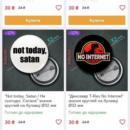
30
30
₴
₴
34 ₴
34 ₴
Купити
Купити
–12%
–12%
"Not today, Satan / Не
"Динозавр T-Rex No Internet"
сьогодні, Сатана" значок
значок круглий на булавці
круглий на булавці Ø32 мм
Ø32 мм
Готово до відправки
Готово до відправки
30
30
₴
₴
34 ₴
34 ₴