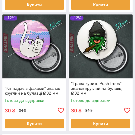
Купити
Купити
–12%
–12%
"Трава курить Push trees"
"Кіт падає з факами" значок
значок круглий на булавці
круглий на булавці Ø32 мм
Ø32 мм
Готово до відправки
Готово до відправки
30
30
₴
₴
34 ₴
34 ₴
Купити
Купити