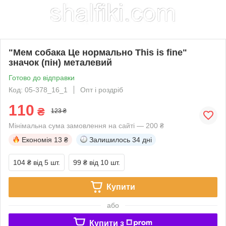
"Мем собака Це нормально This is fine"
значок (пін) металевий
Готово до відправки
Код: 05-378_16_1
Опт і роздріб
110
₴
123 ₴
Мінімальна сума замовлення на сайті — 200 ₴
Економія
13 ₴
Залишилось
34 дні
104 ₴
від 5 шт.
99 ₴
від 10 шт.
Купити
або
Купити з