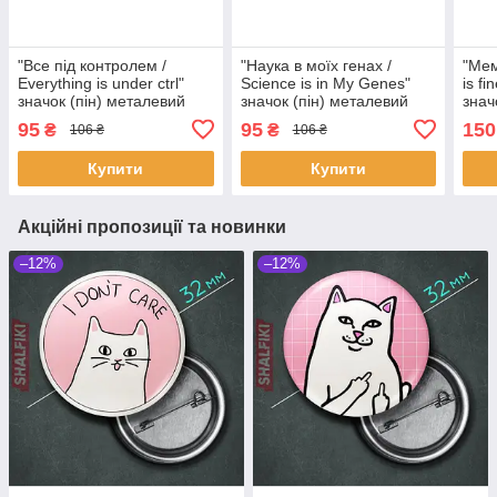
"Все під контролем /
"Наука в моїх генах /
"Мем
Everything is under ctrl"
Science is in My Genes"
is f
значок (пін) металевий
значок (пін) металевий
знач
95
95
150
₴
₴
106 ₴
106 ₴
Купити
Купити
Акційні пропозиції та новинки
–12%
–12%