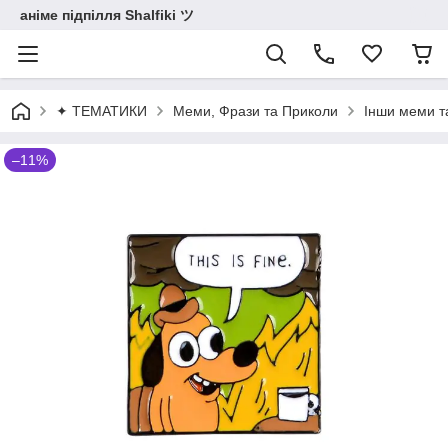
аніме підпілля Shalfiki ツ
✦ ТЕМАТИКИ
Меми, Фрази та Приколи
Інши меми т
–11%