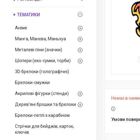
✦ ТЕМАТИКИ
Аніме
Манга, Манхва, Маньхуа
Металеві піни (значки)
Шопери (еко-сумки, торби)
3D брелоки (голографічні)
Брелоки-смужки
Акрилові фігурки (стенди)
Немає в наяв
Дерев'яні брошки та брелоки
Брелоки-петлі з карабіном
Стрічки для бейджів, карток,
ключів