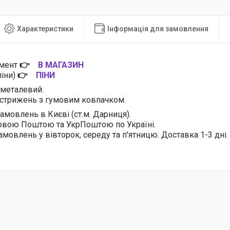
Характеристики
Інформація для замовлення
имент
👉
В МАГАЗИН
піни)
👉
ПІНИ
) металевий.
 стрижень з гумовим ковпачком.
амовлень в Києві (ст.м. Дарниця).
овою Поштою та УкрПоштою по Україні.
амовлень у вівторок, середу та п'ятницю. Доставка 1-3 дні.