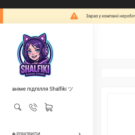
Зараз у компанії неробо
аніме підпілля Shalfiki ツ
✤ РІЗНОВИДИ