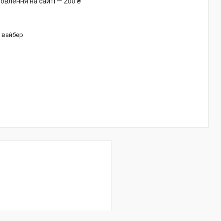
овлення на сайті — 200 ₴
/ вайбер