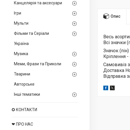
Канцелярія та аксесуари
Ігри
Опис
Мульти
Фільми та Серіали
Весь асорт
Всі значки (
Україна
Значок (пін
Музика
Кріплення -
Меми, Фрази та Приколи
Самовивіз з
Доставка Н
Тварини
Відправка з
Авторське
Інші тематики
✪ КОНТАКТИ
❤ ПРО НАС